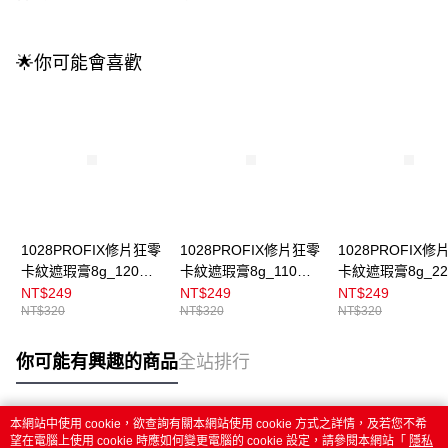
🌟你可能會喜歡
1028PROFIX修片狂零
1028PROFIX修片狂零
1028PROFIX修
卡紋遮瑕膏8g_120裸
卡紋遮瑕膏8g_110白
卡紋遮瑕膏8g_22
膚
皙
桃
NT$249
NT$249
NT$249
NT$320
NT$320
NT$320
你可能有興趣的商品
全站排行
本網站中使用 cookie，欲查詢有關本網站使用 cookie 方式之詳情，及若您不希
熱門標籤
望在電腦上使用 cookie 時應如何變更電腦的 cookie 設定，請參閱本網站「
隱私