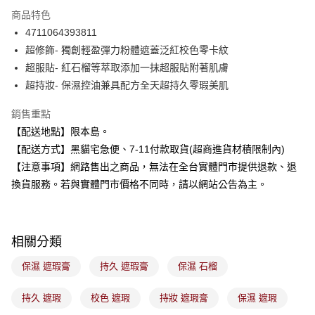
3 期 0 利率 每期
NT$83
21家銀行
商品特色
合作金庫商業銀行
第一商業銀行
超商取貨付款
4711064393811
華南商業銀行
彰化商業銀行
超修飾- 獨創輕盈彈力粉體遮蓋泛紅校色零卡紋
LINE Pay
上海商業儲蓄銀行
台北富邦商業銀行
國泰世華商業銀行
兆豐國際商業銀行
超服貼- 紅石榴等萃取添加一抹超服貼附著肌膚
Apple Pay
臺灣中小企業銀行
台中商業銀行
超持妝- 保濕控油兼具配方全天超持久零瑕美肌
匯豐（台灣）商業銀行
華泰商業銀行
街口支付
聯邦商業銀行
遠東國際商業銀行
銷售重點
元大商業銀行
永豐商業銀行
悠遊付
【配送地點】限本島。
玉山商業銀行
星展（台灣）商業銀行
【配送方式】黑貓宅急便、7-11付款取貨(超商進貨材積限制內)
台新國際商業銀行
中國信託商業銀行
Google Pay
【注意事項】網路售出之商品，無法在全台實體門市提供退款、退
台灣樂天信用卡公司
全盈+PAY
換貨服務。若與實體門市價格不同時，請以網站公告為主。
大哥付你分期
相關說明
相關分類
【大哥付你分期使用說明】
ATM付款
1.本服務由台灣大哥大提供，台灣大哥大用戶可立即使用無須另外申請。
保濕 遮瑕膏
持久 遮瑕膏
保濕 石榴
2.付款方式選擇「大哥付你分期」，訂單成立後會自動跳轉到大哥付的交易
流程，驗證手機門號後，選擇欲分期的期數、繳款截止日，確認付款後即完
運送方式
成交易。
持久 遮瑕
校色 遮瑕
持妝 遮瑕膏
保濕 遮瑕
3.實際核准額度、可分期數及費用金額請依後續交易確認頁面所載為準。
全家取貨付款