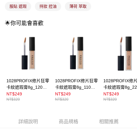
4.訂單成立30分鐘內，如未前往確認交易或遇審核未通過，訂單將自動取
每筆NT$100，滿NT$899(含以上)免運費
服貼 遮瑕
持妝 控油
薄荷 萃取
消。如遇「轉專審核」未通過狀況，表示未達大哥付你分期系統評分，恕無
法說明評估內容。
付款後全家取貨
【繳款方式說明】
🌟你可能會喜歡
1.分期款項不併入電信帳單，「大哥付你分期」於每月結算日後寄送繳費提
每筆NT$100，滿NT$899(含以上)免運費
醒簡訊。
2.透過簡訊連結打開帳單後，可選擇「超商條碼／台灣大直營門市／銀行轉
7-11取貨付款
帳／街口支付／iPASS MONEY」等通路繳費。
每筆NT$100，滿NT$899(含以上)免運費
【注意事項】
付款後7-11取貨
1.本服務係由「台灣大哥大股份有限公司」（以下簡稱本公司）所提供，讓
用戶於交易時，得透過本服務購買商品或服務，並由商店將買賣／分期付款
每筆NT$100，滿NT$899(含以上)免運費
買賣價金債權讓與本公司後，依約使用本公司帳單繳交帳款。
2.基於同意付款使用「大哥付你分期」之契約關係目的，商店將以您的個人
宅配
資料（包含姓名、電話或地址）提供予台灣大哥大進項蒐集、處理及利用，
1028PROFIX修片狂零
1028PROFIX修片狂零
1028PROFIX修
由本公司與您本人進行分期帳單所需資料之確認、核對及更正。
每筆NT$100，滿NT$899(含以上)免運費
卡紋遮瑕膏8g_120裸
卡紋遮瑕膏8g_110白
卡紋遮瑕膏8g_22
3.完整用戶服務條款，請詳閱以下連結：
https://oppay.tw/userRule
膚
皙
桃
NT$249
NT$249
NT$249
付款後門市自取
NT$320
NT$320
NT$320
每筆NT$100，滿NT$399(含以上)免運費
詳細說明
商品規格
相關推薦