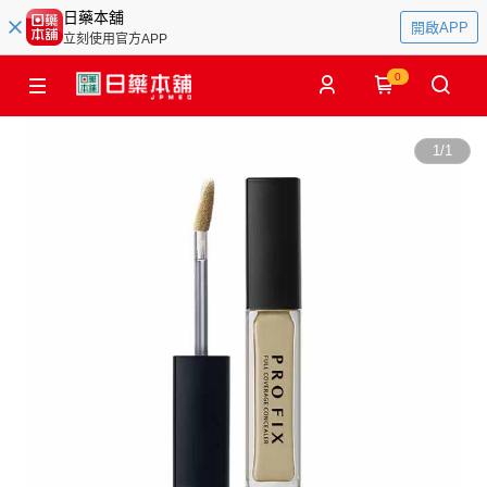
日藥本舖
開啟APP
立刻使用官方APP
0
1
/
1