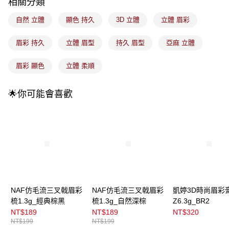
成交易。
相關分類
3.實際核准額度、可分期數及費用金額請依後續交易確認頁面所載為準。
全家取貨付款
4.訂單成立30分鐘內，如未前往確認交易或遇審核未通過，訂單將自動取
自然 立體
顯色 持久
3D 立體
立體 眉彩
每筆NT$100，滿NT$899(含以上)免運費
消。如遇「轉專審核」未通過狀況，表示未達大哥付你分期系統評分，恕無
法說明評估內容。
眉彩 持久
立體 眉型
持久 眉型
亞麻 立體
付款後全家取貨
【繳款方式說明】
1.分期款項不併入電信帳單，「大哥付你分期」於每月結算日後寄送繳費提
每筆NT$100，滿NT$899(含以上)免運費
醒簡訊。
眉彩 顯色
立體 柔順
2.透過簡訊連結打開帳單後，可選擇「超商條碼／台灣大直營門市／銀行轉
7-11取貨付款
帳／街口支付／iPASS MONEY」等通路繳費。
每筆NT$100，滿NT$899(含以上)免運費
🌟你可能會喜歡
【注意事項】
付款後7-11取貨
1.本服務係由「台灣大哥大股份有限公司」（以下簡稱本公司）所提供，讓
用戶於交易時，得透過本服務購買商品或服務，並由商店將買賣／分期付款
每筆NT$100，滿NT$899(含以上)免運費
買賣價金債權讓與本公司後，依約使用本公司帳單繳交帳款。
2.基於同意付款使用「大哥付你分期」之契約關係目的，商店將以您的個人
宅配
資料（包含姓名、電話或地址）提供予台灣大哥大進項蒐集、處理及利用，
由本公司與您本人進行分期帳單所需資料之確認、核對及更正。
每筆NT$100，滿NT$899(含以上)免運費
3.完整用戶服務條款，請詳閱以下連結：
https://oppay.tw/userRule
付款後門市自取
NAF仿毛流三叉戟眉彩
NAF仿毛流三叉戟眉彩
凱婷3D時尚眉彩
每筆NT$100，滿NT$399(含以上)免運費
梳1.3g_經典棕黑
梳1.3g_自然深棕
Z6.3g_BR2
NT$189
NT$189
NT$320
NT$199
NT$199