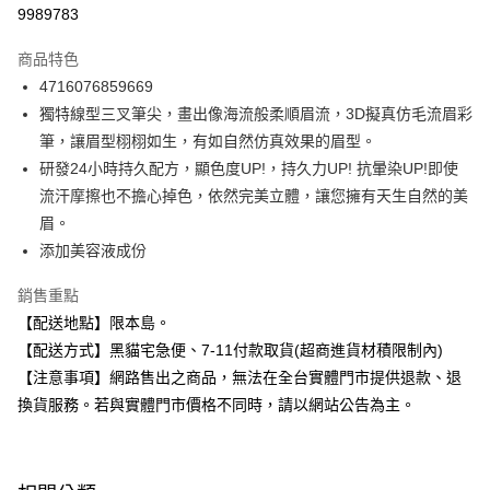
信用卡分期付款
9989783
3 期 0 利率 每期
NT$63
21家銀行
商品特色
合作金庫商業銀行
第一商業銀行
超商取貨付款
4716076859669
華南商業銀行
彰化商業銀行
獨特線型三叉筆尖，畫出像海流般柔順眉流，3D擬真仿毛流眉彩
LINE Pay
上海商業儲蓄銀行
台北富邦商業銀行
國泰世華商業銀行
兆豐國際商業銀行
筆，讓眉型栩栩如生，有如自然仿真效果的眉型。
Apple Pay
臺灣中小企業銀行
台中商業銀行
研發24小時持久配方，顯色度UP!，持久力UP! 抗暈染UP!即使
匯豐（台灣）商業銀行
華泰商業銀行
流汗摩擦也不擔心掉色，依然完美立體，讓您擁有天生自然的美
街口支付
聯邦商業銀行
遠東國際商業銀行
眉。
元大商業銀行
永豐商業銀行
悠遊付
添加美容液成份
玉山商業銀行
星展（台灣）商業銀行
台新國際商業銀行
中國信託商業銀行
Google Pay
銷售重點
台灣樂天信用卡公司
全盈+PAY
【配送地點】限本島。
【配送方式】黑貓宅急便、7-11付款取貨(超商進貨材積限制內)
大哥付你分期
【注意事項】網路售出之商品，無法在全台實體門市提供退款、退
相關說明
換貨服務。若與實體門市價格不同時，請以網站公告為主。
【大哥付你分期使用說明】
ATM付款
1.本服務由台灣大哥大提供，台灣大哥大用戶可立即使用無須另外申請。
2.付款方式選擇「大哥付你分期」，訂單成立後會自動跳轉到大哥付的交易
流程，驗證手機門號後，選擇欲分期的期數、繳款截止日，確認付款後即完
運送方式