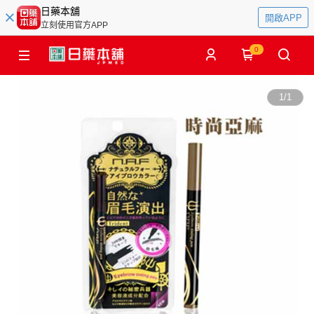
日藥本舖
開啟APP
立刻使用官方APP
0
1
/
1