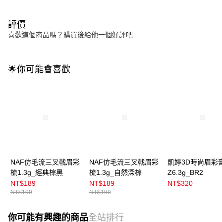
評價
喜歡這個商品嗎？購買後給他一個好評吧
🌟你可能會喜歡
NAF仿毛流三叉戟眉彩
NAF仿毛流三叉戟眉彩
凱婷3D時尚眉彩
梳1.3g_經典棕黑
梳1.3g_自然深棕
Z6.3g_BR2
NT$189
NT$189
NT$320
NT$199
NT$199
你可能有興趣的商品
全站排行