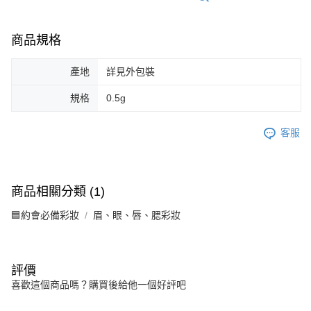
商品規格
產地
詳見外包裝
規格
0.5g
客服
商品相關分類 (1)
🟦約會必備彩妝
眉、眼、唇、腮彩妝
評價
喜歡這個商品嗎？購買後給他一個好評吧