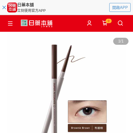
日藥本舖
開啟APP
立刻使用官方APP
0
1
/
1