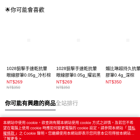
🌟你可能會喜歡
1028狙擊手速乾抗暈
1028狙擊手速乾抗暈
媚比琳超持久抗
眼線膠筆0.05g_冷杉棕
眼線膠筆0.05g_曜岩黑
膠筆0.4g_深棕
NT$269
NT$269
NT$350
NT$350
NT$350
你可能有興趣的商品
全站排行
本網站中使用 cookie，欲查詢有關本網站使用 cookie 方式之詳情，及若您不希
熱門標籤
望在電腦上使用 cookie 時應如何變更電腦的 cookie 設定，請參閱本網站「
隱私
權條款
」之 Cookie 聲明。您繼續使用本網站即表示您同意本公司得按本網站使
用條款之 Cookie 聲明使用 cookie。
了解更多 >