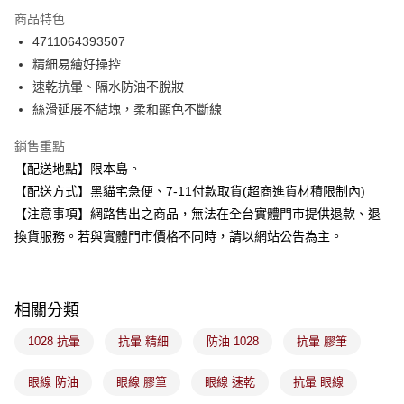
3 期 0 利率 每期
NT$89
21家銀行
商品特色
合作金庫商業銀行
第一商業銀行
超商取貨付款
4711064393507
華南商業銀行
彰化商業銀行
精細易繪好操控
LINE Pay
上海商業儲蓄銀行
台北富邦商業銀行
國泰世華商業銀行
兆豐國際商業銀行
速乾抗暈、隔水防油不脫妝
Apple Pay
臺灣中小企業銀行
台中商業銀行
絲滑延展不結塊，柔和顯色不斷線
匯豐（台灣）商業銀行
華泰商業銀行
街口支付
聯邦商業銀行
遠東國際商業銀行
銷售重點
元大商業銀行
永豐商業銀行
悠遊付
【配送地點】限本島。
玉山商業銀行
星展（台灣）商業銀行
【配送方式】黑貓宅急便、7-11付款取貨(超商進貨材積限制內)
台新國際商業銀行
中國信託商業銀行
Google Pay
【注意事項】網路售出之商品，無法在全台實體門市提供退款、退
台灣樂天信用卡公司
全盈+PAY
換貨服務。若與實體門市價格不同時，請以網站公告為主。
大哥付你分期
相關說明
相關分類
【大哥付你分期使用說明】
ATM付款
1.本服務由台灣大哥大提供，台灣大哥大用戶可立即使用無須另外申請。
1028 抗暈
抗暈 精細
防油 1028
抗暈 膠筆
2.付款方式選擇「大哥付你分期」，訂單成立後會自動跳轉到大哥付的交易
流程，驗證手機門號後，選擇欲分期的期數、繳款截止日，確認付款後即完
運送方式
成交易。
眼線 防油
眼線 膠筆
眼線 速乾
抗暈 眼線
3.實際核准額度、可分期數及費用金額請依後續交易確認頁面所載為準。
全家取貨付款