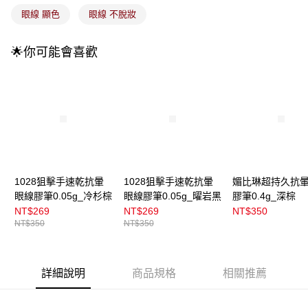
4.訂單成立30分鐘內，如未前往確認交易或遇審核未通過，訂單將自動取
每筆NT$100，滿NT$899(含以上)免運費
眼線 顯色
眼線 不脫妝
消。如遇「轉專審核」未通過狀況，表示未達大哥付你分期系統評分，恕無
法說明評估內容。
付款後全家取貨
【繳款方式說明】
🌟你可能會喜歡
1.分期款項不併入電信帳單，「大哥付你分期」於每月結算日後寄送繳費提
每筆NT$100，滿NT$899(含以上)免運費
醒簡訊。
2.透過簡訊連結打開帳單後，可選擇「超商條碼／台灣大直營門市／銀行轉
7-11取貨付款
帳／街口支付／iPASS MONEY」等通路繳費。
每筆NT$100，滿NT$899(含以上)免運費
【注意事項】
付款後7-11取貨
1.本服務係由「台灣大哥大股份有限公司」（以下簡稱本公司）所提供，讓
用戶於交易時，得透過本服務購買商品或服務，並由商店將買賣／分期付款
每筆NT$100，滿NT$899(含以上)免運費
買賣價金債權讓與本公司後，依約使用本公司帳單繳交帳款。
2.基於同意付款使用「大哥付你分期」之契約關係目的，商店將以您的個人
宅配
資料（包含姓名、電話或地址）提供予台灣大哥大進項蒐集、處理及利用，
1028狙擊手速乾抗暈
1028狙擊手速乾抗暈
媚比琳超持久抗
由本公司與您本人進行分期帳單所需資料之確認、核對及更正。
每筆NT$100，滿NT$899(含以上)免運費
眼線膠筆0.05g_冷杉棕
眼線膠筆0.05g_曜岩黑
膠筆0.4g_深棕
3.完整用戶服務條款，請詳閱以下連結：
https://oppay.tw/userRule
NT$269
NT$269
NT$350
付款後門市自取
NT$350
NT$350
每筆NT$100，滿NT$399(含以上)免運費
詳細說明
商品規格
相關推薦