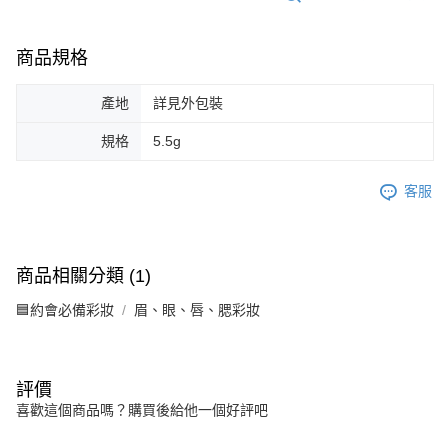
商品規格
產地
詳見外包裝
規格
5.5g
客服
商品相關分類 (1)
🟦約會必備彩妝
眉、眼、唇、腮彩妝
評價
喜歡這個商品嗎？購買後給他一個好評吧