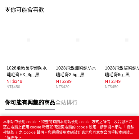
🌟你可能會喜歡
1028飛激長瞬翹防水
1028飛激細瞬翹防水
1028飛激濃瞬翹
睫毛膏EX_8g_黑
睫毛膏2.5g_黑
睫毛膏8g_黑
NT$349
NT$299
NT$349
NT$450
NT$420
NT$450
你可能有興趣的商品
全站排行
本網站中使用 cookie，欲查詢有關本網站使用 cookie 方式之詳情，及若您不希
熱門標籤
望在電腦上使用 cookie 時應如何變更電腦的 cookie 設定，請參閱本網站「
隱私
權條款
」之 Cookie 聲明。您繼續使用本網站即表示您同意本公司得按本網站使
用條款之 Cookie 聲明使用 cookie。
了解更多 >