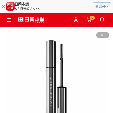
日藥本舖
開啟APP
立刻使用官方APP
0
1
/
1