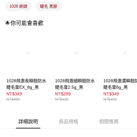
4.訂單成立30分鐘內，如未前往確認交易或遇審核未通過，訂單將自動取
每筆NT$100，滿NT$899(含以上)免運費
1028 刷頭
睫毛 黑膠
消。如遇「轉專審核」未通過狀況，表示未達大哥付你分期系統評分，恕無
法說明評估內容。
付款後全家取貨
【繳款方式說明】
🌟你可能會喜歡
1.分期款項不併入電信帳單，「大哥付你分期」於每月結算日後寄送繳費提
每筆NT$100，滿NT$899(含以上)免運費
醒簡訊。
2.透過簡訊連結打開帳單後，可選擇「超商條碼／台灣大直營門市／銀行轉
7-11取貨付款
帳／街口支付／iPASS MONEY」等通路繳費。
每筆NT$100，滿NT$899(含以上)免運費
【注意事項】
付款後7-11取貨
1.本服務係由「台灣大哥大股份有限公司」（以下簡稱本公司）所提供，讓
用戶於交易時，得透過本服務購買商品或服務，並由商店將買賣／分期付款
每筆NT$100，滿NT$899(含以上)免運費
買賣價金債權讓與本公司後，依約使用本公司帳單繳交帳款。
2.基於同意付款使用「大哥付你分期」之契約關係目的，商店將以您的個人
宅配
資料（包含姓名、電話或地址）提供予台灣大哥大進項蒐集、處理及利用，
1028飛激長瞬翹防水
1028飛激細瞬翹防水
1028飛激濃瞬翹
由本公司與您本人進行分期帳單所需資料之確認、核對及更正。
每筆NT$100，滿NT$899(含以上)免運費
睫毛膏EX_8g_黑
睫毛膏2.5g_黑
睫毛膏8g_黑
3.完整用戶服務條款，請詳閱以下連結：
https://oppay.tw/userRule
NT$349
NT$299
NT$349
付款後門市自取
NT$450
NT$420
NT$450
每筆NT$100，滿NT$399(含以上)免運費
詳細說明
商品規格
相關推薦