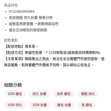
3 期 0 利率 每期
NT$66
21家銀行
商品特色
合作金庫商業銀行
第一商業銀行
超商取貨付款
4711064393484
華南商業銀行
彰化商業銀行
長效捲翹 持久抗暈 根根分明
LINE Pay
上海商業儲蓄銀行
台北富邦商業銀行
國泰世華商業銀行
兆豐國際商業銀行
超輕盈黑膠膏體 一刷眼神超自然
Apple Pay
臺灣中小企業銀行
台中商業銀行
適合亞洲眼型的梳型刷頭
匯豐（台灣）商業銀行
華泰商業銀行
街口支付
聯邦商業銀行
遠東國際商業銀行
銷售重點
元大商業銀行
永豐商業銀行
悠遊付
【配送地點】限本島。
玉山商業銀行
星展（台灣）商業銀行
【配送方式】黑貓宅急便、7-11付款取貨(超商進貨材積限制內)
台新國際商業銀行
中國信託商業銀行
Google Pay
【注意事項】網路售出之商品，無法在全台實體門市提供退款、退
台灣樂天信用卡公司
全盈+PAY
換貨服務。若與實體門市價格不同時，請以網站公告為主。
大哥付你分期
相關說明
相關分類
【大哥付你分期使用說明】
ATM付款
1.本服務由台灣大哥大提供，台灣大哥大用戶可立即使用無須另外申請。
1028 睫毛
持久 抗暈
自然 睫毛
捲翹 持久
2.付款方式選擇「大哥付你分期」，訂單成立後會自動跳轉到大哥付的交易
流程，驗證手機門號後，選擇欲分期的期數、繳款截止日，確認付款後即完
運送方式
成交易。
1028 持久
1028 抗暈
睫毛 抗暈
黑 睫毛
3.實際核准額度、可分期數及費用金額請依後續交易確認頁面所載為準。
全家取貨付款