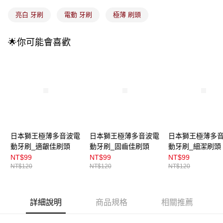
流程，驗證手機門號後，選擇欲分期的期數、繳款截止日，確認付款後即完
運送方式
成交易。
亮白 牙刷
電動 牙刷
極薄 刷頭
3.實際核准額度、可分期數及費用金額請依後續交易確認頁面所載為準。
全家取貨付款
4.訂單成立30分鐘內，如未前往確認交易或遇審核未通過，訂單將自動取
每筆NT$100，滿NT$899(含以上)免運費
消。如遇「轉專審核」未通過狀況，表示未達大哥付你分期系統評分，恕無
🌟你可能會喜歡
法說明評估內容。
付款後全家取貨
【繳款方式說明】
1.分期款項不併入電信帳單，「大哥付你分期」於每月結算日後寄送繳費提
每筆NT$100，滿NT$899(含以上)免運費
醒簡訊。
2.透過簡訊連結打開帳單後，可選擇「超商條碼／台灣大直營門市／銀行轉
7-11取貨付款
帳／街口支付／iPASS MONEY」等通路繳費。
每筆NT$100，滿NT$899(含以上)免運費
【注意事項】
付款後7-11取貨
1.本服務係由「台灣大哥大股份有限公司」（以下簡稱本公司）所提供，讓
用戶於交易時，得透過本服務購買商品或服務，並由商店將買賣／分期付款
每筆NT$100，滿NT$899(含以上)免運費
日本獅王極薄多音波電
日本獅王極薄多音波電
日本獅王極薄多
買賣價金債權讓與本公司後，依約使用本公司帳單繳交帳款。
動牙刷_適齦佳刷頭
動牙刷_固齒佳刷頭
動牙刷_細潔刷頭
2.基於同意付款使用「大哥付你分期」之契約關係目的，商店將以您的個人
宅配
資料（包含姓名、電話或地址）提供予台灣大哥大進項蒐集、處理及利用，
NT$99
NT$99
NT$99
由本公司與您本人進行分期帳單所需資料之確認、核對及更正。
每筆NT$100，滿NT$899(含以上)免運費
NT$120
NT$120
NT$120
3.完整用戶服務條款，請詳閱以下連結：
https://oppay.tw/userRule
付款後門市自取
每筆NT$100，滿NT$399(含以上)免運費
詳細說明
商品規格
相關推薦