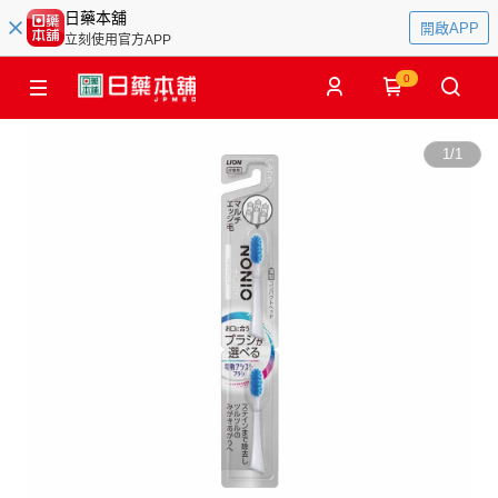
日藥本舖
開啟APP
立刻使用官方APP
0
1
/
1