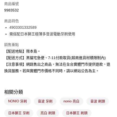
商品編號
信用卡分期付款
9983532
3 期 0 利率 每期
NT$33
21家銀行
商品特色
合作金庫商業銀行
第一商業銀行
超商取貨付款
4903301332589
華南商業銀行
彰化商業銀行
需搭配日本獅王極薄多音波電動牙刷使用
LINE Pay
上海商業儲蓄銀行
台北富邦商業銀行
國泰世華商業銀行
兆豐國際商業銀行
Apple Pay
銷售重點
臺灣中小企業銀行
台中商業銀行
【配送地點】限本島。
匯豐（台灣）商業銀行
華泰商業銀行
街口支付
聯邦商業銀行
遠東國際商業銀行
【配送方式】黑貓宅急便、7-11付款取貨(超商進貨材積限制內)
元大商業銀行
永豐商業銀行
悠遊付
【注意事項】網路售出之商品，無法在全台實體門市提供退款、退
玉山商業銀行
星展（台灣）商業銀行
換貨服務。若與實體門市價格不同時，請以網站公告為主。
台新國際商業銀行
中國信託商業銀行
Google Pay
台灣樂天信用卡公司
全盈+PAY
相關分類
大哥付你分期
相關說明
NONIO 牙刷
音波 牙刷
nonio 亮白
音波 刷頭
【大哥付你分期使用說明】
ATM付款
1.本服務由台灣大哥大提供，台灣大哥大用戶可立即使用無須另外申請。
日本獅王 牙刷
亮白 刷頭
日本獅王 刷頭
2.付款方式選擇「大哥付你分期」，訂單成立後會自動跳轉到大哥付的交易