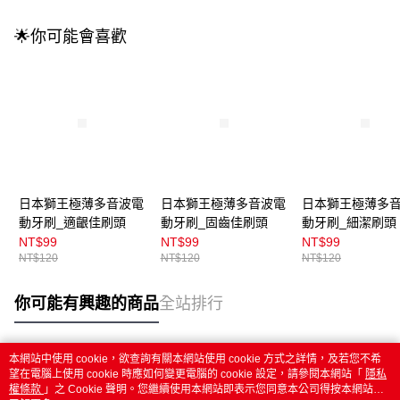
🌟你可能會喜歡
日本獅王極薄多音波電
日本獅王極薄多音波電
日本獅王極薄多
動牙刷_適齦佳刷頭
動牙刷_固齒佳刷頭
動牙刷_細潔刷頭
NT$99
NT$99
NT$99
NT$120
NT$120
NT$120
你可能有興趣的商品
全站排行
本網站中使用 cookie，欲查詢有關本網站使用 cookie 方式之詳情，及若您不希
熱門標籤
望在電腦上使用 cookie 時應如何變更電腦的 cookie 設定，請參閱本網站「
隱私
權條款
」之 Cookie 聲明。您繼續使用本網站即表示您同意本公司得按本網站使