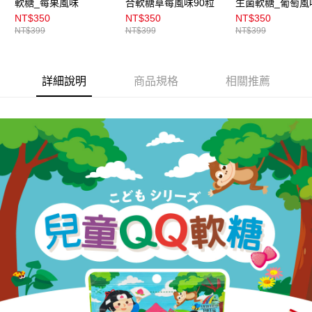
軟糖_莓果風味
合軟糖草莓風味90粒
生菌軟糖_葡萄風
100粒
NT$350
NT$350
NT$350
NT$399
NT$399
NT$399
詳細說明
商品規格
相關推薦