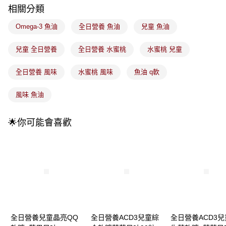
1.本服務由台灣大哥大提供，台灣大哥大用戶可立即使用無須另外申請。
相關分類
2.付款方式選擇「大哥付你分期」，訂單成立後會自動跳轉到大哥付的交易
流程，驗證手機門號後，選擇欲分期的期數、繳款截止日，確認付款後即完
運送方式
Omega-3 魚油
全日營養 魚油
兒童 魚油
成交易。
3.實際核准額度、可分期數及費用金額請依後續交易確認頁面所載為準。
全家取貨付款
4.訂單成立30分鐘內，如未前往確認交易或遇審核未通過，訂單將自動取
兒童 全日營養
全日營養 水蜜桃
水蜜桃 兒童
每筆NT$100，滿NT$899(含以上)免運費
消。如遇「轉專審核」未通過狀況，表示未達大哥付你分期系統評分，恕無
法說明評估內容。
付款後全家取貨
全日營養 風味
水蜜桃 風味
魚油 q軟
【繳款方式說明】
1.分期款項不併入電信帳單，「大哥付你分期」於每月結算日後寄送繳費提
每筆NT$100，滿NT$899(含以上)免運費
醒簡訊。
風味 魚油
2.透過簡訊連結打開帳單後，可選擇「超商條碼／台灣大直營門市／銀行轉
7-11取貨付款
帳／街口支付／iPASS MONEY」等通路繳費。
每筆NT$100，滿NT$899(含以上)免運費
🌟你可能會喜歡
【注意事項】
付款後7-11取貨
1.本服務係由「台灣大哥大股份有限公司」（以下簡稱本公司）所提供，讓
用戶於交易時，得透過本服務購買商品或服務，並由商店將買賣／分期付款
每筆NT$100，滿NT$899(含以上)免運費
買賣價金債權讓與本公司後，依約使用本公司帳單繳交帳款。
2.基於同意付款使用「大哥付你分期」之契約關係目的，商店將以您的個人
宅配
資料（包含姓名、電話或地址）提供予台灣大哥大進項蒐集、處理及利用，
由本公司與您本人進行分期帳單所需資料之確認、核對及更正。
每筆NT$100，滿NT$899(含以上)免運費
3.完整用戶服務條款，請詳閱以下連結：
https://oppay.tw/userRule
付款後門市自取
每筆NT$100，滿NT$399(含以上)免運費
全日營養兒童晶亮QQ
全日營養ACD3兒童綜
全日營養ACD3