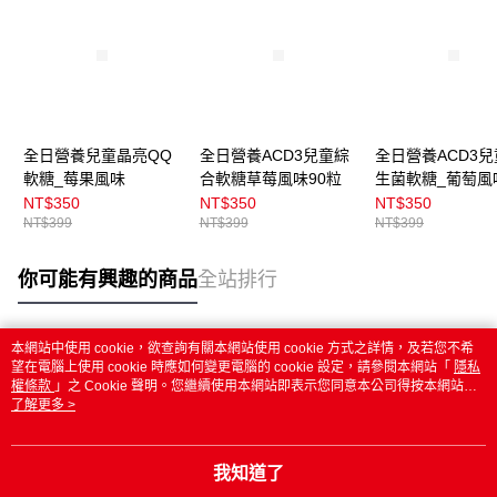
全日營養兒童晶亮QQ
全日營養ACD3兒童綜
全日營養ACD3
軟糖_莓果風味
合軟糖草莓風味90粒
生菌軟糖_葡萄風
100粒
NT$350
NT$350
NT$350
NT$399
NT$399
NT$399
你可能有興趣的商品
全站排行
本網站中使用 cookie，欲查詢有關本網站使用 cookie 方式之詳情，及若您不希
熱門標籤
望在電腦上使用 cookie 時應如何變更電腦的 cookie 設定，請參閱本網站「
隱私
權條款
」之 Cookie 聲明。您繼續使用本網站即表示您同意本公司得按本網站使
用條款之 Cookie 聲明使用 cookie。
了解更多 >
我知道了