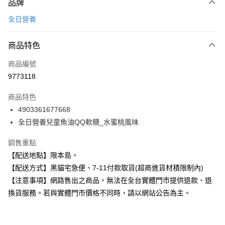
品牌
信用卡一次付款
全日營養
信用卡分期付款
3 期 0 利率 每期
NT$116
21家銀行
商品特色
合作金庫商業銀行
第一商業銀行
超商取貨付款
商品編號
華南商業銀行
彰化商業銀行
9773118
LINE Pay
上海商業儲蓄銀行
台北富邦商業銀行
國泰世華商業銀行
兆豐國際商業銀行
商品特色
Apple Pay
臺灣中小企業銀行
台中商業銀行
4903361677668
匯豐（台灣）商業銀行
華泰商業銀行
街口支付
全日營養兒童魚油QQ軟糖_水蜜桃風味
聯邦商業銀行
遠東國際商業銀行
元大商業銀行
永豐商業銀行
悠遊付
銷售重點
玉山商業銀行
星展（台灣）商業銀行
台新國際商業銀行
中國信託商業銀行
Google Pay
【配送地點】限本島。
台灣樂天信用卡公司
【配送方式】黑貓宅急便、7-11付款取貨(超商進貨材積限制內)
全盈+PAY
【注意事項】網路售出之商品，無法在全台實體門市提供退款、退
大哥付你分期
換貨服務。若與實體門市價格不同時，請以網站公告為主。
相關說明
【大哥付你分期使用說明】
ATM付款