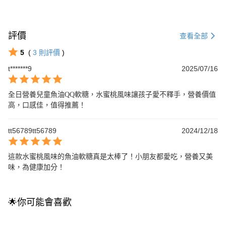
評價
查看全部
5
(
3
則評價
)
t*******9
2025/07/16
全日營養兒童魚油QQ軟糖，水蜜桃風味讓孩子愛不釋手，營養價值
高，口感佳，值得推薦！
tt56789tt56789
2024/12/18
這款水蜜桃風味的魚油軟糖真是太棒了！小朋友都愛吃，營養又美
味，為健康加分！
🌟你可能會喜歡