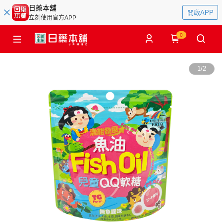
日藥本舖
開啟APP
立刻使用官方APP
0
1
/
2