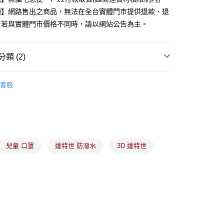
業銀行
星展（台灣）商業銀行
項】網路售出之商品，無法在全台實體門市提供退款、退
際商業銀行
中國信託商業銀行
y
。若與實體門市價格不同時，請以網站公告為主。
天信用卡公司
分期
類 (2)
你分期使用說明】
衛生用品
由台灣大哥大提供，台灣大哥大用戶可立即使用無須另外申請。
客服
罩推薦
式選擇「大哥付你分期」，訂單成立後會自動跳轉到大哥付的交易
證手機門號後，選擇欲分期的期數、繳款截止日，確認付款後即
。
准額度、可分期數及費用金額請依後續交易確認頁面所載為準。
立30分鐘內，如未前往確認交易或遇審核未通過，訂單將自動取
付款
「轉專審核」未通過狀況，表示未達大哥付你分期系統評分，恕
00，滿NT$899(含以上)免運費
兒童 口罩
達特世 防潑水
3D 達特世
評估內容。
式說明】
家取貨
項不併入電信帳單，「大哥付你分期」於每月結算日後寄送繳費提
00，滿NT$899(含以上)免運費
訊連結打開帳單後，可選擇「超商條碼／台灣大直營門市／銀行轉
付／iPASS MONEY」等通路繳費。
付款
項】
00，滿NT$899(含以上)免運費
係由「台灣大哥大股份有限公司」（以下簡稱本公司）所提供，讓