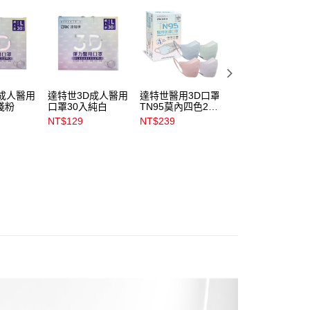
易時，得透過本服務購買商品或服務，並由商店將買賣／分期付
1取貨
金債權讓與本公司後，依約使用本公司帳單繳交帳款。
00，滿NT$899(含以上)免運費
意付款使用「大哥付你分期」之契約關係目的，商店將以您的個人
含姓名、電話或地址）提供予台灣大哥大進項蒐集、處理及利
公司與您本人進行分期帳單所需資料之確認、核對及更正。
戶服務條款，請詳閱以下連結：
https://oppay.tw/userRule
00，滿NT$899(含以上)免運費
市自取
成人醫用
達特世3D成人醫用
達特世醫用3D口罩
匠心醫用級3D成
淺粉
口罩30入純白
TN95莫內四色20
L口罩50入藍
00，滿NT$399(含以上)免運費
入
NT$129
NT$239
NT$160
NT$240