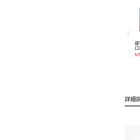
達
口
NT
詳細