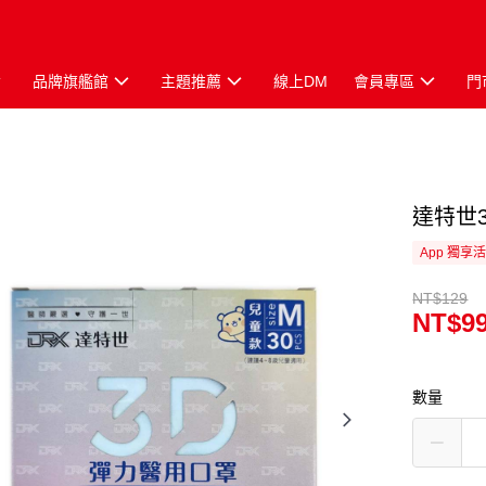
品牌旗艦館
主題推薦
線上DM
會員專區
門
達特世
App 獨享
NT$129
NT$9
數量