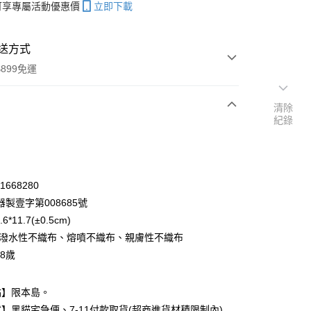
帳可享專屬活動優惠價
立即下載
送方式
899免運
清除
紀錄
次付款
期付款
0 利率 每期
NT$33
21家銀行
81668280
庫商業銀行
第一商業銀行
製壹字第008685號
付款
業銀行
彰化商業銀行
6*11.7(±0.5cm)
業儲蓄銀行
台北富邦商業銀行
防潑水性不織布、熔噴不織布、親膚性不織布
華商業銀行
兆豐國際商業銀行
~8歲
小企業銀行
台中商業銀行
台灣）商業銀行
華泰商業銀行
業銀行
遠東國際商業銀行
點】限本島。
業銀行
永豐商業銀行
】黑貓宅急便、7-11付款取貨(超商進貨材積限制內)