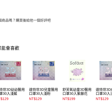
個商品嗎？購買後給他一個好評吧
可能會喜歡
特世3D幼幼醫用
達特世3D兒童醫用
舒芙氧幼童3D醫用
達特世3D
罩30入淺藍
口罩30入淺粉
口罩30入紫藤花
口罩30入
$129
NT$129
NT$199
NT$129