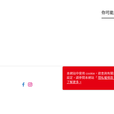
你可能
本網站中使用 cookie，欲查詢有關
設定，請參閱本網站「
隱私權條款
使用 cookie。
了解更多 >