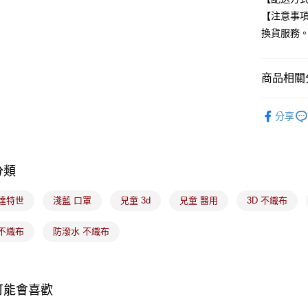
玉山商
【注意事
台新國
Google Pa
換貨服務
台灣樂
全盈+PAY
大哥付你
商品相關分
相關說明
【大哥付
醫療器材
ATM付款
1.本服務
分享
🟦精選口
2.付款方
流程，驗
完成交易
運送方式
3.實際核
分類
4.訂單成
全家取貨
消。如遇
 達特世
淺藍 口罩
兒童 3d
兒童 醫用
3D 不織布
每筆NT$1
無法說明
【繳款方
付款後全
1.分期款
 不織布
防潑水 不織布
醒簡訊。
每筆NT$1
2.透過簡
帳／街口支
7-11取貨
【注意事
可能會喜歡
每筆NT$1
1.本服務