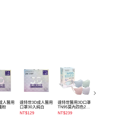
成人醫用
達特世3D成人醫用
達特世醫用3D口罩
匠心醫用級3D成
淺粉
口罩30入純白
TN95莫內四色20
L口罩50入藍
入
NT$129
NT$239
NT$160
NT$240