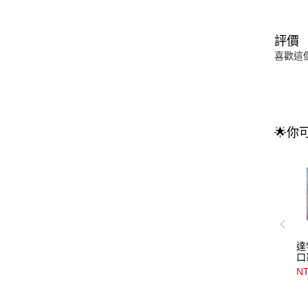
評價
喜歡這
🌟你
達
口
NT