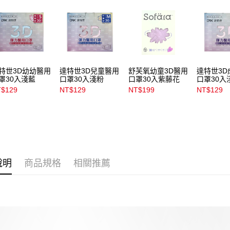
用戶於交
付款後7-1
款買賣價
每筆NT$1
2.基於同
資料（包
宅配
用，由本
3.完整用
每筆NT$1
付款後門
特世3D幼幼醫用
達特世3D兒童醫用
舒芙氧幼童3D醫用
達特世3D
罩30入淺藍
口罩30入淺粉
口罩30入紫藤花
口罩30入
每筆NT$1
$129
NT$129
NT$199
NT$129
說明
商品規格
相關推薦