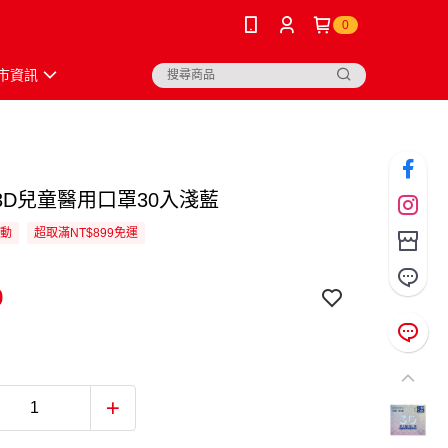
0
市資訊
3D兒童醫用口罩30入淺藍
活動
超取滿NT$899免運
9