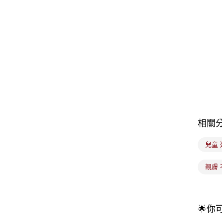
相關
兒童
親膚
🌟你