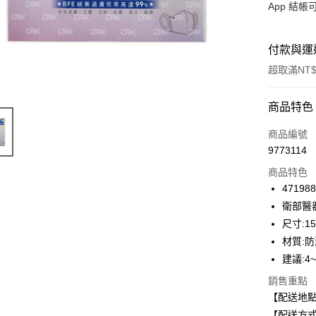
App 結
付款與運
超取滿NT$
付款方式
商品特色
信用卡一
商品編號
9773114
信用卡分
商品特色
3 期 
47198
合作金
衛部醫器
超商取貨
華南商
尺寸:15.
LINE Pay
上海商
材質:
國泰世
建議:4
Apple Pay
臺灣中
匯豐（
銷售重點
街口支付
聯邦商
【配送地
元大商
悠遊付
【配送方式