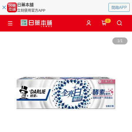
日藥本舖
開啟APP
立刻使用官方APP
0
1
/
1