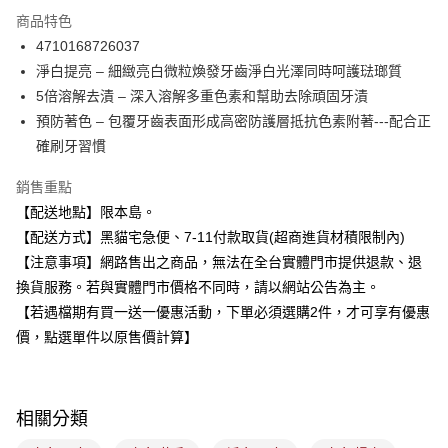
3 期 0 利率 每期
NT$43
21家銀行
商品特色
合作金庫商業銀行
第一商業銀行
超商取貨付款
4710168726037
華南商業銀行
彰化商業銀行
淨白提亮 – 細緻亮白微粒煥發牙齒淨白光澤同時呵護琺瑯質
LINE Pay
上海商業儲蓄銀行
台北富邦商業銀行
國泰世華商業銀行
兆豐國際商業銀行
5倍溶解去漬 – 深入溶解多重色素和幫助去除頑固牙漬
Apple Pay
臺灣中小企業銀行
台中商業銀行
預防著色 – 包覆牙齒表面形成高密防護層抵抗色素附著---配合正
匯豐（台灣）商業銀行
華泰商業銀行
確刷牙習慣
街口支付
聯邦商業銀行
遠東國際商業銀行
元大商業銀行
永豐商業銀行
悠遊付
銷售重點
玉山商業銀行
星展（台灣）商業銀行
【配送地點】限本島。
台新國際商業銀行
中國信託商業銀行
Google Pay
【配送方式】黑貓宅急便、7-11付款取貨(超商進貨材積限制內)
台灣樂天信用卡公司
全盈+PAY
【注意事項】網路售出之商品，無法在全台實體門市提供退款、退
換貨服務。若與實體門市價格不同時，請以網站公告為主。
大哥付你分期
【若遇檔期有買一送一優惠活動，下單必須選購2件，才可享有優惠
相關說明
價，點選單件以原售價計算】
【大哥付你分期使用說明】
ATM付款
1.本服務由台灣大哥大提供，台灣大哥大用戶可立即使用無須另外申請。
2.付款方式選擇「大哥付你分期」，訂單成立後會自動跳轉到大哥付的交易
流程，驗證手機門號後，選擇欲分期的期數、繳款截止日，確認付款後即完
運送方式
成交易。
相關分類
3.實際核准額度、可分期數及費用金額請依後續交易確認頁面所載為準。
全家取貨付款