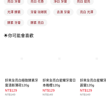
4.訂單成立30分鐘內，如未前往確認交易或遇審核未通過，訂單將自動取
亮白 牙膏
亮白 花香
淨白 牙膏
亮白 提亮
每筆NT$100，滿NT$899(含以上)免運費
消。如遇「轉專審核」未通過狀況，表示未達大哥付你分期系統評分，恕無
法說明評估內容。
光澤 酵素
牙膏 琺瑯質
去漬 牙膏
亮白 光澤
付款後全家取貨
【繳款方式說明】
1.分期款項不併入電信帳單，「大哥付你分期」於每月結算日後寄送繳費提
每筆NT$100，滿NT$899(含以上)免運費
醒簡訊。
酵素 牙膏
酵素 亮白
2.透過簡訊連結打開帳單後，可選擇「超商條碼／台灣大直營門市／銀行轉
7-11取貨付款
帳／街口支付／iPASS MONEY」等通路繳費。
每筆NT$100，滿NT$899(含以上)免運費
🌟你可能會喜歡
【注意事項】
付款後7-11取貨
1.本服務係由「台灣大哥大股份有限公司」（以下簡稱本公司）所提供，讓
用戶於交易時，得透過本服務購買商品或服務，並由商店將買賣／分期付款
每筆NT$100，滿NT$899(含以上)免運費
買賣價金債權讓與本公司後，依約使用本公司帳單繳交帳款。
2.基於同意付款使用「大哥付你分期」之契約關係目的，商店將以您的個人
宅配
資料（包含姓名、電話或地址）提供予台灣大哥大進項蒐集、處理及利用，
由本公司與您本人進行分期帳單所需資料之確認、核對及更正。
每筆NT$100，滿NT$899(含以上)免運費
3.完整用戶服務條款，請詳閱以下連結：
https://oppay.tw/userRule
付款後門市自取
好來全亮白極致酵素牙
好來全亮白星耀牙膏日
好來全亮白星耀
每筆NT$100，滿NT$399(含以上)免運費
膏清新薄荷120g
本晚櫻120g
蒼蘭120g
NT$129
NT$129
NT$129
NT$149
NT$149
NT$149