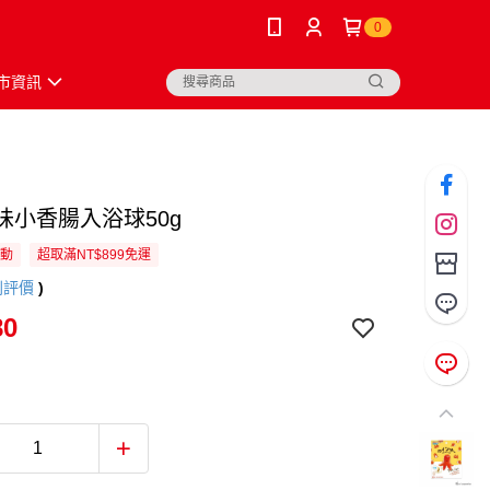
0
市資訊
味小香腸入浴球50g
活動
超取滿NT$899免運
則評價
)
80