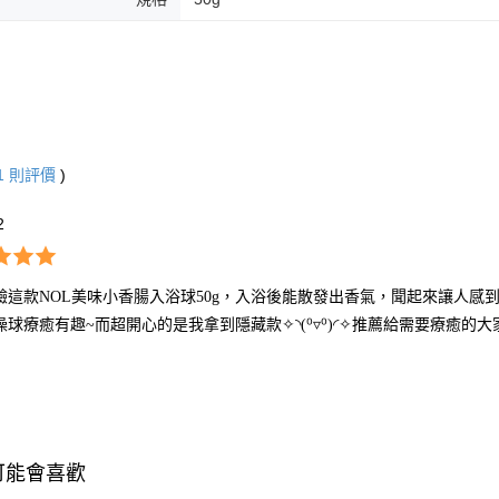
1
則評價
)
2
驗這款NOL美味小香腸入浴球50g，入浴後能散發出香氣，聞起來讓人
球療癒有趣~而超開心的是我拿到隱藏款✧⁠◝⁠(⁠⁰⁠▿⁠⁰⁠)⁠◜⁠✧推薦給需要療癒的
可能會喜歡