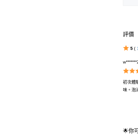
評價
5
(
w*******
初次體
味。泡澡
🌟你