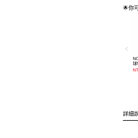
🌟你
N
球
NT
詳細