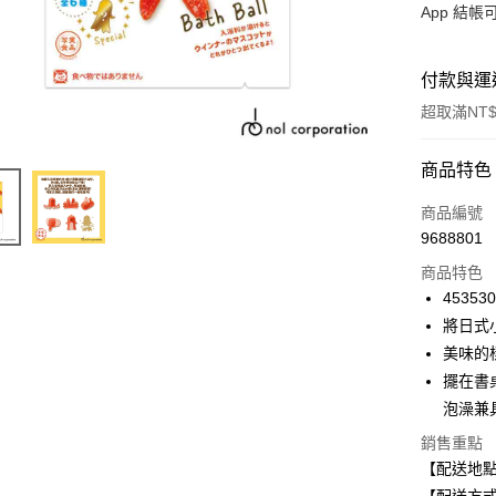
App 結
付款與運
超取滿NT$
付款方式
商品特色
信用卡一
商品編號
9688801
信用卡分
商品特色
3 期 
45353
合作金
將日式
超商取貨
華南商
美味的
LINE Pay
上海商
擺在書
國泰世
泡澡兼
Apple Pay
臺灣中
匯豐（
銷售重點
街口支付
聯邦商
【配送地
元大商
悠遊付