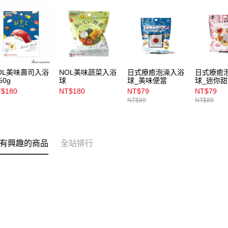
OL美味壽司入浴
NOL美味蔬菜入浴
日式療癒泡澡入浴
日式療癒
50g
球
球_美味便當
球_迷你
$180
NT$180
NT$79
NT$79
NT$89
NT$89
有興趣的商品
全站排行