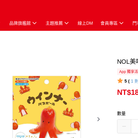
品牌旗艦館
主題推薦
線上DM
會員專區
門
NOL美
App 獨享
5 (
1
NT$1
數量