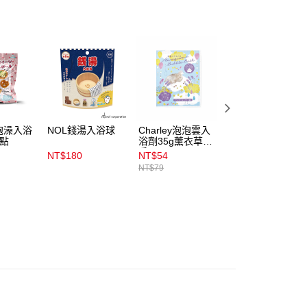
易時，得透過本服務購買商品或服務，並由商店將買賣／分期付
1取貨
金債權讓與本公司後，依約使用本公司帳單繳交帳款。
00，滿NT$899(含以上)免運費
意付款使用「大哥付你分期」之契約關係目的，商店將以您的個人
含姓名、電話或地址）提供予台灣大哥大進項蒐集、處理及利
公司與您本人進行分期帳單所需資料之確認、核對及更正。
戶服務條款，請詳閱以下連結：
https://oppay.tw/userRule
00，滿NT$899(含以上)免運費
市自取
00，滿NT$399(含以上)免運費
泡澡入浴
NOL錢湯入浴球
Charley泡泡雲入
和漢名湯入浴劑
甜點
浴劑35g薰衣草奶
500g
香
NT$180
NT$54
NT$269
NT$79
NT$399