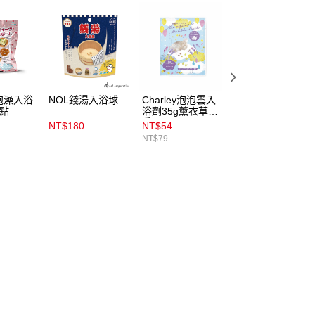
泡澡入浴
NOL錢湯入浴球
Charley泡泡雲入
和漢名湯入浴劑
甜點
浴劑35g薰衣草奶
500g
香
NT$180
NT$54
NT$269
NT$79
NT$399