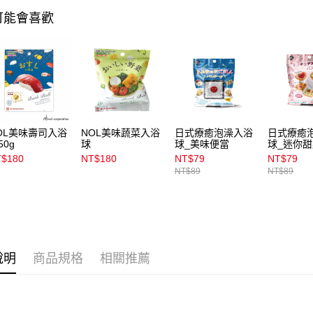
用戶於交
付款後7-1
可能會喜歡
款買賣價
每筆NT$1
2.基於同
資料（包
宅配
用，由本
3.完整用
每筆NT$1
付款後門
每筆NT$1
OL美味壽司入浴
NOL美味蔬菜入浴
日式療癒泡澡入浴
日式療癒
50g
球
球_美味便當
球_迷你
$180
NT$180
NT$79
NT$79
NT$89
NT$89
說明
商品規格
相關推薦