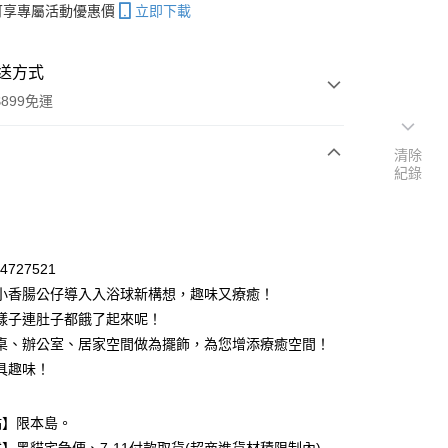
帳可享專屬活動優惠價
立即下載
送方式
899免運
清除
紀錄
次付款
期付款
0 利率 每期
NT$60
21家銀行
04727521
庫商業銀行
第一商業銀行
小香腸公仔導入入浴球新構想，趣味又療癒！
付款
業銀行
彰化商業銀行
樣子連肚子都餓了起來呢！
業儲蓄銀行
台北富邦商業銀行
桌、辦公室、居家空間做為擺飾，為您增添療癒空間！
華商業銀行
兆豐國際商業銀行
具趣味！
小企業銀行
台中商業銀行
台灣）商業銀行
華泰商業銀行
業銀行
遠東國際商業銀行
點】限本島。
業銀行
永豐商業銀行