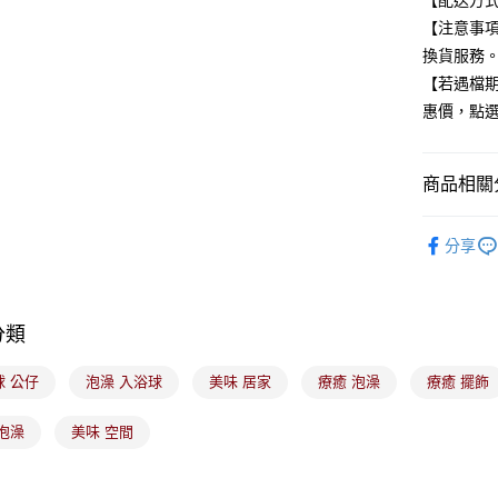
【配送方式
玉山商
【注意事
台新國
Google Pa
換貨服務
台灣樂
全盈+PAY
【若遇檔
惠價，點
大哥付你
相關說明
【大哥付
ATM付款
商品相關分
1.本服務
2.付款方
美髮/美體
流程，驗
分享
完成交易
運送方式
3.實際核
4.訂單成
全家取貨
消。如遇
每筆NT$1
無法說明
分類
【繳款方
付款後全
1.分期款
球 公仔
泡澡 入浴球
美味 居家
療癒 泡澡
療癒 擺飾
醒簡訊。
每筆NT$1
2.透過簡
帳／街口支
泡澡
美味 空間
7-11取貨
【注意事
每筆NT$1
1.本服務