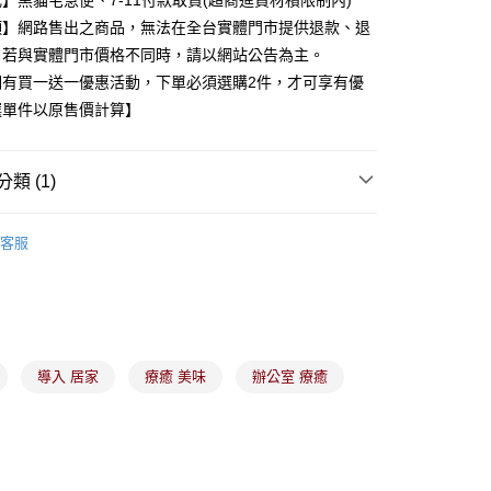
】黑貓宅急便、7-11付款取貨(超商進貨材積限制內)
業銀行
星展（台灣）商業銀行
項】網路售出之商品，無法在全台實體門市提供退款、退
際商業銀行
中國信託商業銀行
y
。若與實體門市價格不同時，請以網站公告為主。
天信用卡公司
期有買一送一優惠活動，下單必須選購2件，才可享有優
選單件以原售價計算】
分期
你分期使用說明】
類 (1)
由台灣大哥大提供，台灣大哥大用戶可立即使用無須另外申請。
式選擇「大哥付你分期」，訂單成立後會自動跳轉到大哥付的交易
沐浴相關產品
證手機門號後，選擇欲分期的期數、繳款截止日，確認付款後即
客服
。
准額度、可分期數及費用金額請依後續交易確認頁面所載為準。
立30分鐘內，如未前往確認交易或遇審核未通過，訂單將自動取
付款
「轉專審核」未通過狀況，表示未達大哥付你分期系統評分，恕
00，滿NT$899(含以上)免運費
評估內容。
式說明】
家取貨
項不併入電信帳單，「大哥付你分期」於每月結算日後寄送繳費提
導入 居家
療癒 美味
辦公室 療癒
00，滿NT$899(含以上)免運費
訊連結打開帳單後，可選擇「超商條碼／台灣大直營門市／銀行轉
付／iPASS MONEY」等通路繳費。
付款
項】
00，滿NT$899(含以上)免運費
係由「台灣大哥大股份有限公司」（以下簡稱本公司）所提供，讓