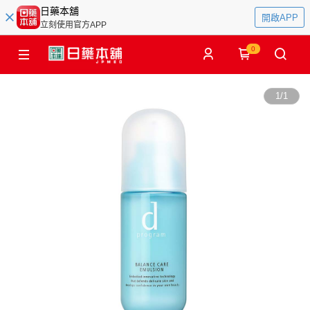
日藥本舖
開啟APP
立刻使用官方APP
0
1
/
1