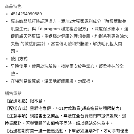
3 期 0 利率 每期
NT$375
21家銀行
商品特色
合作金庫商業銀行
第一商業銀行
超商取貨付款
4514254990889
華南商業銀行
彰化商業銀行
專為敏弱肌打造調理處方，添加2大獨家專利成分「酵母萃取美
LINE Pay
上海商業儲蓄銀行
台北富邦商業銀行
國泰世華商業銀行
兆豐國際商業銀行
肌益生元」與「d program 穩定複合配方」，深度保水鎖水，強
Apple Pay
臺灣中小企業銀行
台中商業銀行
健肌膚天然屏障，重返穩定健康的理想美肌。均衡系列專為油水
匯豐（台灣）商業銀行
華泰商業銀行
失衡 的敏感肌設計 ，富含傳明酸和茶胺酸，解決毛孔粗大問
街口支付
聯邦商業銀行
遠東國際商業銀行
題。
元大商業銀行
永豐商業銀行
悠遊付
使用方式:
玉山商業銀行
星展（台灣）商業銀行
早晚使用，使用於洗臉後，按壓兩次於手掌心，輕柔塗抹於全
台新國際商業銀行
中國信託商業銀行
Google Pay
台灣樂天信用卡公司
臉。
全盈+PAY
在特別易敏感處，溫柔地輕觸肌膚，勿摩擦。
大哥付你分期
銷售重點
相關說明
【配送地點】限本島。
【大哥付你分期使用說明】
ATM付款
【配送方式】黑貓宅急便、7-11付款取貨(超商進貨材積限制內)
1.本服務由台灣大哥大提供，台灣大哥大用戶可立即使用無須另外申請。
2.付款方式選擇「大哥付你分期」，訂單成立後會自動跳轉到大哥付的交易
【注意事項】網路售出之商品，無法在全台實體門市提供退款、退
流程，驗證手機門號後，選擇欲分期的期數、繳款截止日，確認付款後即完
運送方式
換貨服務。若與實體門市價格不同時，請以網站公告為主。
成交易。
3.實際核准額度、可分期數及費用金額請依後續交易確認頁面所載為準。
【若遇檔期有買一送一優惠活動，下單必須選購2件，才可享有優惠
全家取貨付款