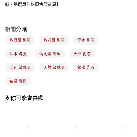
4.訂單成立30分鐘內，如未前往確認交易或遇審核未通過，訂單將自動取
價，點選單件以原售價計算】
每筆NT$100，滿NT$899(含以上)免運費
消。如遇「轉專審核」未通過狀況，表示未達大哥付你分期系統評分，恕無
法說明評估內容。
付款後全家取貨
【繳款方式說明】
1.分期款項不併入電信帳單，「大哥付你分期」於每月結算日後寄送繳費提
每筆NT$100，滿NT$899(含以上)免運費
相關分類
醒簡訊。
2.透過簡訊連結打開帳單後，可選擇「超商條碼／台灣大直營門市／銀行轉
7-11取貨付款
帳／街口支付／iPASS MONEY」等通路繳費。
敏感肌 乳液
敏弱肌 乳液
保水 乳液
每筆NT$100，滿NT$899(含以上)免運費
【注意事項】
保水 洗臉
傳明酸 調理
天然 乳液
付款後7-11取貨
1.本服務係由「台灣大哥大股份有限公司」（以下簡稱本公司）所提供，讓
用戶於交易時，得透過本服務購買商品或服務，並由商店將買賣／分期付款
每筆NT$100，滿NT$899(含以上)免運費
買賣價金債權讓與本公司後，依約使用本公司帳單繳交帳款。
毛孔 敏感肌
天然 敏感肌
鎖水 乳液
2.基於同意付款使用「大哥付你分期」之契約關係目的，商店將以您的個人
宅配
資料（包含姓名、電話或地址）提供予台灣大哥大進項蒐集、處理及利用，
敏感 調理
由本公司與您本人進行分期帳單所需資料之確認、核對及更正。
每筆NT$100，滿NT$899(含以上)免運費
3.完整用戶服務條款，請詳閱以下連結：
https://oppay.tw/userRule
付款後門市自取
🌟你可能會喜歡
每筆NT$100，滿NT$399(含以上)免運費