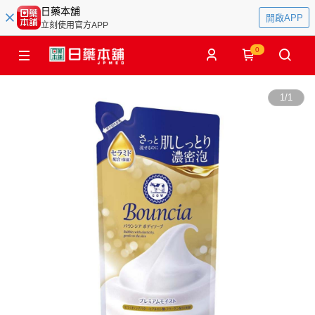
日藥本舖
開啟APP
立刻使用官方APP
0
1
/
1