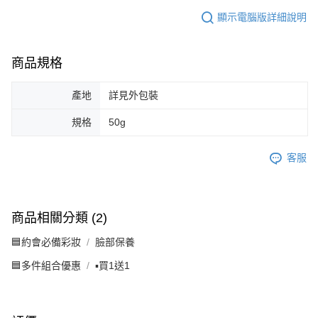
顯示電腦版詳細說明
商品規格
產地
詳見外包裝
規格
50g
客服
商品相關分類 (2)
🟦約會必備彩妝
臉部保養
🟦多件組合優惠
▪️買1送1