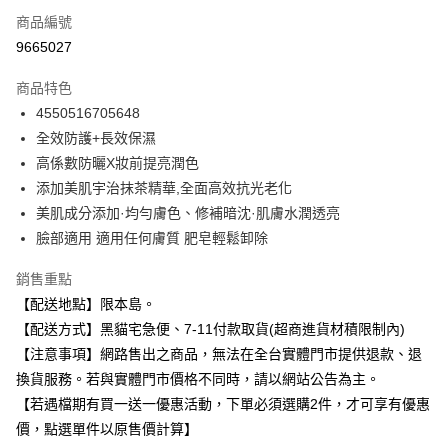
商品編號
信用卡分期付款
9665027
3 期 0 利率 每期
NT$116
21家銀行
商品特色
合作金庫商業銀行
第一商業銀行
超商取貨付款
4550516705648
華南商業銀行
彰化商業銀行
全效防護+長效保濕
LINE Pay
上海商業儲蓄銀行
台北富邦商業銀行
國泰世華商業銀行
兆豐國際商業銀行
高係數防曬X妝前提亮潤色
Apple Pay
臺灣中小企業銀行
台中商業銀行
添加美肌宇治抹茶精華,全面高效抗光老化
匯豐（台灣）商業銀行
華泰商業銀行
美肌成分添加·均勻膚色、修補暗沈·肌膚水潤透亮
街口支付
聯邦商業銀行
遠東國際商業銀行
臉部適用 適用任何膚質 肥皂輕鬆卸除
元大商業銀行
永豐商業銀行
悠遊付
玉山商業銀行
星展（台灣）商業銀行
銷售重點
台新國際商業銀行
中國信託商業銀行
Google Pay
【配送地點】限本島。
台灣樂天信用卡公司
全盈+PAY
【配送方式】黑貓宅急便、7-11付款取貨(超商進貨材積限制內)
【注意事項】網路售出之商品，無法在全台實體門市提供退款、退
大哥付你分期
換貨服務。若與實體門市價格不同時，請以網站公告為主。
相關說明
【若遇檔期有買一送一優惠活動，下單必須選購2件，才可享有優惠
【大哥付你分期使用說明】
ATM付款
價，點選單件以原售價計算】
1.本服務由台灣大哥大提供，台灣大哥大用戶可立即使用無須另外申請。
2.付款方式選擇「大哥付你分期」，訂單成立後會自動跳轉到大哥付的交易