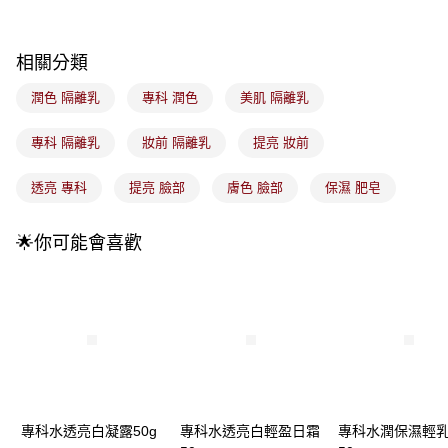
流程，驗證手機門號後，選擇欲分期的期數、繳款截止日，確認付款後即完
運送方式
成交易。
3.實際核准額度、可分期數及費用金額請依後續交易確認頁面所載為準。
全家取貨付款
相關分類
4.訂單成立30分鐘內，如未前往確認交易或遇審核未通過，訂單將自動取
每筆NT$100，滿NT$899(含以上)免運費
消。如遇「轉專審核」未通過狀況，表示未達大哥付你分期系統評分，恕無
潤色 隔離乳
專科 潤色
美肌 隔離乳
法說明評估內容。
付款後全家取貨
【繳款方式說明】
1.分期款項不併入電信帳單，「大哥付你分期」於每月結算日後寄送繳費提
專科 隔離乳
妝前 隔離乳
提亮 妝前
每筆NT$100，滿NT$899(含以上)免運費
醒簡訊。
2.透過簡訊連結打開帳單後，可選擇「超商條碼／台灣大直營門市／銀行轉
7-11取貨付款
透亮 專科
提亮 臉部
膚色 臉部
保濕 肥皂
帳／街口支付／iPASS MONEY」等通路繳費。
每筆NT$100，滿NT$899(含以上)免運費
【注意事項】
🌟你可能會喜歡
付款後7-11取貨
1.本服務係由「台灣大哥大股份有限公司」（以下簡稱本公司）所提供，讓
用戶於交易時，得透過本服務購買商品或服務，並由商店將買賣／分期付款
每筆NT$100，滿NT$899(含以上)免運費
買賣價金債權讓與本公司後，依約使用本公司帳單繳交帳款。
2.基於同意付款使用「大哥付你分期」之契約關係目的，商店將以您的個人
宅配
資料（包含姓名、電話或地址）提供予台灣大哥大進項蒐集、處理及利用，
由本公司與您本人進行分期帳單所需資料之確認、核對及更正。
每筆NT$100，滿NT$899(含以上)免運費
3.完整用戶服務條款，請詳閱以下連結：
https://oppay.tw/userRule
付款後門市自取
每筆NT$100，滿NT$399(含以上)免運費
專科水透亮白凝露50g
專科水透亮白輕盈日霜
專科水潤保濕輕