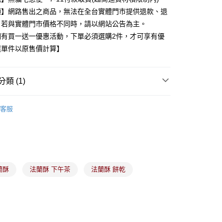
業銀行
永豐商業銀行
項】網路售出之商品，無法在全台實體門市提供退款、退
業銀行
星展（台灣）商業銀行
。若與實體門市價格不同時，請以網站公告為主。
際商業銀行
中國信託商業銀行
y
期有買一送一優惠活動，下單必須選購2件，才可享有優
天信用卡公司
選單件以原售價計算】
分期
類 (1)
你分期使用說明】
由台灣大哥大提供，台灣大哥大用戶可立即使用無須另外申請。
餅乾
式選擇「大哥付你分期」，訂單成立後會自動跳轉到大哥付的交易
客服
證手機門號後，選擇欲分期的期數、繳款截止日，確認付款後即
。
准額度、可分期數及費用金額請依後續交易確認頁面所載為準。
立30分鐘內，如未前往確認交易或遇審核未通過，訂單將自動取
付款
「轉專審核」未通過狀況，表示未達大哥付你分期系統評分，恕
00，滿NT$899(含以上)免運費
評估內容。
式說明】
蘭酥
法蘭酥 下午茶
法蘭酥 餅乾
家取貨
項不併入電信帳單，「大哥付你分期」於每月結算日後寄送繳費提
00，滿NT$899(含以上)免運費
訊連結打開帳單後，可選擇「超商條碼／台灣大直營門市／銀行轉
付／iPASS MONEY」等通路繳費。
付款
項】
00，滿NT$899(含以上)免運費