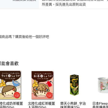
所差異，採先進先出原則出貨
個商品嗎？購買後給他一個好評吧
可能會喜歡
陸化成奶茶暖薑
北陸化成紅茶暖薑
樂天小熊餅_宇治
日本Flee
浴劑(50g)
入浴劑(50g)
抹茶風味33g
香氛擴香膏