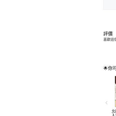
評價
喜歡這
🌟你
北
入