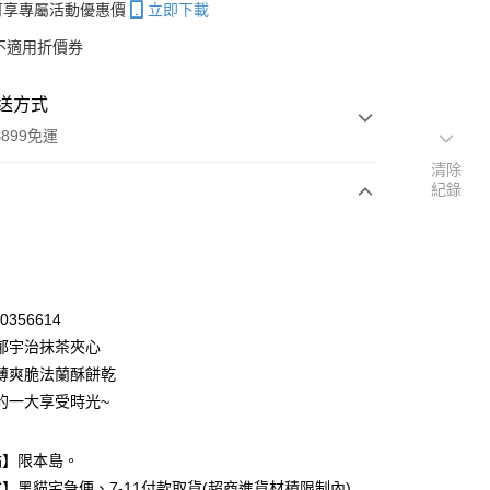
帳可享專屬活動優惠價
立即下載
不適用折價券
送方式
899免運
清除
紀錄
次付款
期付款
0 利率 每期
NT$41
21家銀行
60356614
庫商業銀行
第一商業銀行
郁宇治抹茶夾心
付款
業銀行
彰化商業銀行
薄爽脆法蘭酥餅乾
業儲蓄銀行
台北富邦商業銀行
的一大享受時光~
華商業銀行
兆豐國際商業銀行
小企業銀行
台中商業銀行
台灣）商業銀行
華泰商業銀行
點】限本島。
業銀行
遠東國際商業銀行
】黑貓宅急便、7-11付款取貨(超商進貨材積限制內)