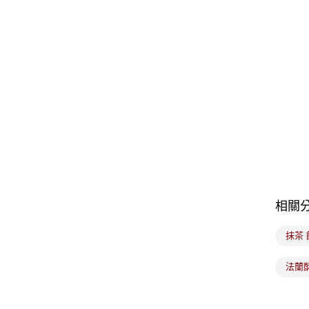
相關
抹茶 
法蘭