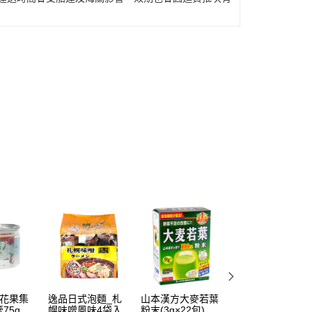
p花果集
逸品日式泡麵_札
山本漢方大麥若葉
菊正宗 日本酒保
75g濃
幌味噌風味4袋入
粉末(3g×22包)
乳液-粉380ml