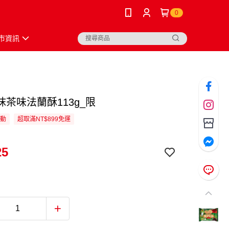
0
市資訊
抹茶味法蘭酥113g_限
活動
超取滿NT$899免運
25