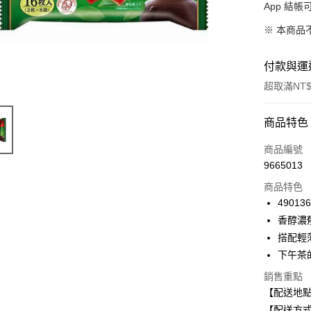
App 結
※ 本商品
付款與運
超取滿NT$
付款方式
商品特色
信用卡一
商品編號
9665013
信用卡分
商品特色
3 期 
49013
合作金
香醇濃
超商取貨
華南商
搭配輕
LINE Pay
上海商
下午茶
國泰世
Apple Pay
銷售重點
臺灣中
匯豐（
【配送地
街口支付
聯邦商
【配送方式