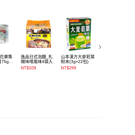
係由「台灣大哥大股份有限公司」（以下簡稱本公司）所提供，讓
易時，得透過本服務購買商品或服務，並由商店將買賣／分期付
1取貨
金債權讓與本公司後，依約使用本公司帳單繳交帳款。
00，滿NT$899(含以上)免運費
意付款使用「大哥付你分期」之契約關係目的，商店將以您的個人
含姓名、電話或地址）提供予台灣大哥大進項蒐集、處理及利
公司與您本人進行分期帳單所需資料之確認、核對及更正。
戶服務條款，請詳閱以下連結：
https://oppay.tw/userRule
00，滿NT$899(含以上)免運費
市自取
p花果集
逸品日式泡麵_札
山本漢方大麥若葉
菊正宗 日本酒保
00，滿NT$399(含以上)免運費
75g濃
幌味噌風味4袋入
粉末(3g×22包)
乳液-粉380ml
NT$109
NT$299
NT$255