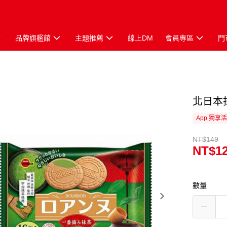
品牌旗艦館
主題推薦
線上DM
會員專區
門
北日本
App 獨享
NT$149
NT$1
數量