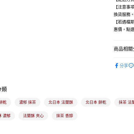
元大商
悠遊付
【注意事
玉山商
換貨服務
台新國
Google Pa
【若遇檔
台灣樂
全盈+PAY
惠價，點
大哥付你
相關說明
商品相關分
【大哥付
ATM付款
1.本服務
食品/飲料
2.付款方
分享
流程，驗
完成交易
運送方式
3.實際核
4.訂單成
全家取貨
分類
消。如遇
每筆NT$1
無法說明
【繳款方
餅乾
濃郁 抹茶
北日本 法蘭酥
北日本 餅乾
抹茶 法
付款後全
1.分期款
醒簡訊。
每筆NT$1
酥 濃郁
法蘭酥 夾心
抹茶 香醇
2.透過簡
帳／街口支
7-11取貨
【注意事
每筆NT$1