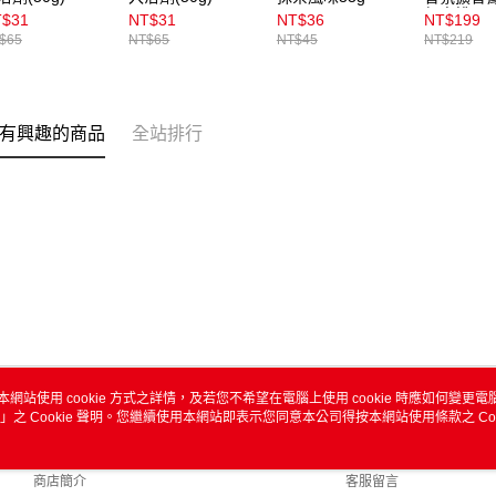
郁蜜桃
T$31
NT$31
NT$36
NT$199
$65
NT$65
NT$45
NT$219
有興趣的商品
全站排行
本網站使用 cookie 方式之詳情，及若您不希望在電腦上使用 cookie 時應如何變更電腦的
」之 Cookie 聲明。您繼續使用本網站即表示您同意本公司得按本網站使用條款之 Coo
關於我們
客服資訊
品牌故事
購物說明
商店簡介
客服留言