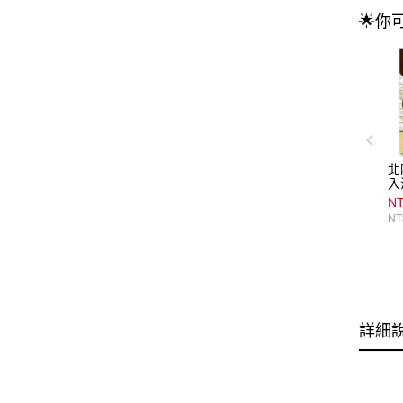
🌟你
北
入
N
NT
詳細