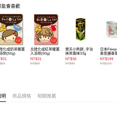
1.本服務
可能會喜歡
用戶於交
付款後7-1
款買賣價
每筆NT$1
2.基於同
資料（包
宅配
用，由本
3.完整用
每筆NT$1
付款後門
陸化成奶茶暖薑
北陸化成紅茶暖薑
樂天小熊餅_宇治
日本Flee
每筆NT$1
浴劑(50g)
入浴劑(50g)
抹茶風味33g
香氛擴香膏
郁蜜桃
T$31
NT$31
NT$36
NT$199
$65
NT$65
NT$45
NT$219
說明
商品規格
相關推薦