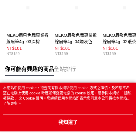
MEKO眉飛色舞專業拆
MEKO眉飛色舞專業拆
MEKO眉飛色舞
線眉筆4g_03深棕
線眉筆4g_04煙灰色
線眉筆4g_02暖
NT$101
NT$101
NT$101
NT$159
NT$159
NT$159
你可能有興趣的商品
全站排行
本網站中使用 cookie，欲查詢有關本網站使用 cookie 方式之詳情，及若您不希
熱門標籤
望在電腦上使用 cookie 時應如何變更電腦的 cookie 設定，請參閱本網站「
隱私
權條款
」之 Cookie 聲明。您繼續使用本網站即表示您同意本公司得按本網站使
用條款之 Cookie 聲明使用 cookie。
了解更多 >
我知道了