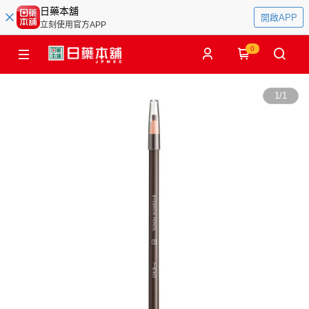
日藥本舖
開啟APP
立刻使用官方APP
0
1
/
1