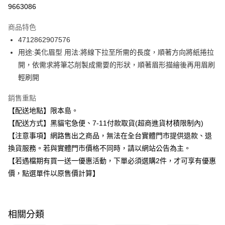
信用卡分期付款
9663086
3 期 0 利率 每期
NT$33
21家銀行
商品特色
合作金庫商業銀行
第一商業銀行
超商取貨付款
4712862907576
華南商業銀行
彰化商業銀行
用途:美化眉型 用法:將線下拉至所需的長度，順著方向將紙捲拉
LINE Pay
上海商業儲蓄銀行
台北富邦商業銀行
國泰世華商業銀行
兆豐國際商業銀行
開，依需求將筆芯削製成需要的形狀，順著眉形描繪後再用眉刷
Apple Pay
臺灣中小企業銀行
台中商業銀行
輕刷開
匯豐（台灣）商業銀行
華泰商業銀行
街口支付
聯邦商業銀行
遠東國際商業銀行
銷售重點
元大商業銀行
永豐商業銀行
悠遊付
【配送地點】限本島。
玉山商業銀行
星展（台灣）商業銀行
【配送方式】黑貓宅急便、7-11付款取貨(超商進貨材積限制內)
台新國際商業銀行
中國信託商業銀行
Google Pay
【注意事項】網路售出之商品，無法在全台實體門市提供退款、退
台灣樂天信用卡公司
全盈+PAY
換貨服務。若與實體門市價格不同時，請以網站公告為主。
【若遇檔期有買一送一優惠活動，下單必須選購2件，才可享有優惠
大哥付你分期
價，點選單件以原售價計算】
相關說明
【大哥付你分期使用說明】
ATM付款
1.本服務由台灣大哥大提供，台灣大哥大用戶可立即使用無須另外申請。
2.付款方式選擇「大哥付你分期」，訂單成立後會自動跳轉到大哥付的交易
相關分類
流程，驗證手機門號後，選擇欲分期的期數、繳款截止日，確認付款後即完
運送方式