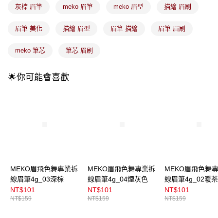
成交易。
灰棕 眉筆
meko 眉筆
meko 眉型
描繪 眉刷
3.實際核准額度、可分期數及費用金額請依後續交易確認頁面所載為準。
全家取貨付款
4.訂單成立30分鐘內，如未前往確認交易或遇審核未通過，訂單將自動取
每筆NT$100，滿NT$899(含以上)免運費
消。如遇「轉專審核」未通過狀況，表示未達大哥付你分期系統評分，恕無
眉筆 美化
描繪 眉型
眉筆 描繪
眉筆 眉刷
法說明評估內容。
付款後全家取貨
【繳款方式說明】
meko 筆芯
筆芯 眉刷
1.分期款項不併入電信帳單，「大哥付你分期」於每月結算日後寄送繳費提
每筆NT$100，滿NT$899(含以上)免運費
醒簡訊。
2.透過簡訊連結打開帳單後，可選擇「超商條碼／台灣大直營門市／銀行轉
7-11取貨付款
🌟你可能會喜歡
帳／街口支付／iPASS MONEY」等通路繳費。
每筆NT$100，滿NT$899(含以上)免運費
【注意事項】
付款後7-11取貨
1.本服務係由「台灣大哥大股份有限公司」（以下簡稱本公司）所提供，讓
用戶於交易時，得透過本服務購買商品或服務，並由商店將買賣／分期付款
每筆NT$100，滿NT$899(含以上)免運費
買賣價金債權讓與本公司後，依約使用本公司帳單繳交帳款。
2.基於同意付款使用「大哥付你分期」之契約關係目的，商店將以您的個人
宅配
資料（包含姓名、電話或地址）提供予台灣大哥大進項蒐集、處理及利用，
由本公司與您本人進行分期帳單所需資料之確認、核對及更正。
每筆NT$100，滿NT$899(含以上)免運費
3.完整用戶服務條款，請詳閱以下連結：
https://oppay.tw/userRule
付款後門市自取
MEKO眉飛色舞專業拆
MEKO眉飛色舞專業拆
MEKO眉飛色舞
線眉筆4g_03深棕
線眉筆4g_04煙灰色
線眉筆4g_02暖
每筆NT$100，滿NT$399(含以上)免運費
NT$101
NT$101
NT$101
NT$159
NT$159
NT$159