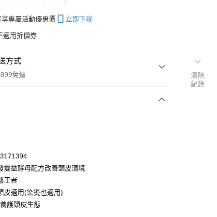
帳可享專屬活動優惠價
立即下載
不適用折價券
送方式
899免運
清除
紀錄
次付款
期付款
0 利率 每期
NT$266
21家銀行
33171394
庫商業銀行
第一商業銀行
發雙益酵母配方改善頭皮環境
付款
業銀行
彰化商業銀行
鬆王者
業儲蓄銀行
台北富邦商業銀行
頭皮適用(染燙也適用)
華商業銀行
兆豐國際商業銀行
.5養護頭皮生態
小企業銀行
台中商業銀行