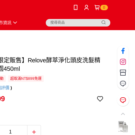
0
市資訊
限定販售】Relove酵萃淨化頭皮洗髮精
450ml
活動
超取滿NT$899免運
則評價
)
99