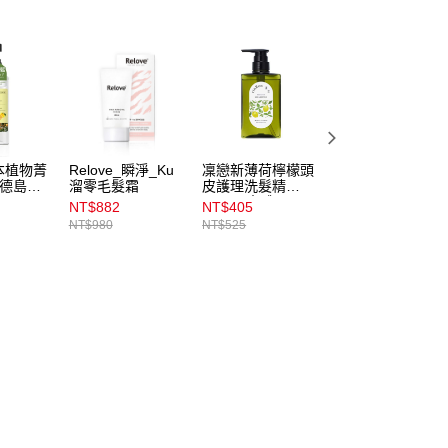
本植物菁
Relove_瞬淨_Ku
凜戀新薄荷檸檬頭
KAFEN生薑韌髮
_德島柚
溜零毛髮霜
皮護理洗髮精
皮洗髮精500ml
400mL本體
NT$882
NT$405
NT$299
NT$980
NT$525
NT$580