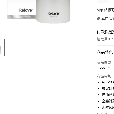
App 結
※ 本商品
付款與運
超取滿NT$
付款方式
商品特色
信用卡一
商品編號
9656471
信用卡分
商品特色
3 期 
47129
合作金
獨家研
超商取貨
華南商
控油蓬
LINE Pay
上海商
全髮質
國泰世
弱酸5
Apple Pay
臺灣中