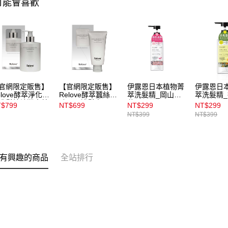
可能會喜歡
官網限定販售】
【官網限定販售】
伊露恩日本植物菁
伊露恩日
elove酵萃淨化頭
Relove酵萃蠶絲胜
萃洗髮精_岡山櫻
萃洗髮精
洗髮精峽灣森林
肽柔順護髮素
花500ml
子500ml
$799
NT$699
NT$299
NT$299
0ml
120ml
NT$399
NT$399
有興趣的商品
全站排行