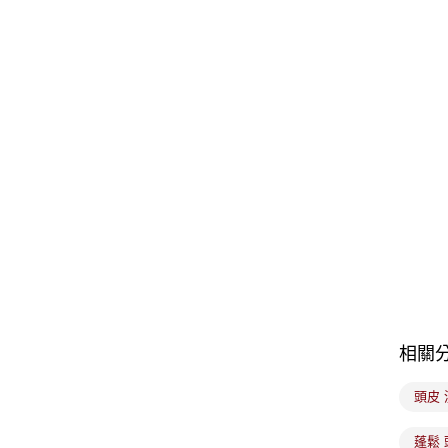
相關
頭皮
蓬鬆 