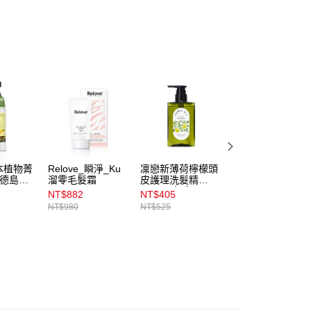
付款
項】
00，滿NT$899(含以上)免運費
係由「台灣大哥大股份有限公司」（以下簡稱本公司）所提供，讓
易時，得透過本服務購買商品或服務，並由商店將買賣／分期付
1取貨
金債權讓與本公司後，依約使用本公司帳單繳交帳款。
00，滿NT$899(含以上)免運費
意付款使用「大哥付你分期」之契約關係目的，商店將以您的個人
含姓名、電話或地址）提供予台灣大哥大進項蒐集、處理及利
公司與您本人進行分期帳單所需資料之確認、核對及更正。
戶服務條款，請詳閱以下連結：
https://oppay.tw/userRule
00，滿NT$899(含以上)免運費
市自取
00，滿NT$399(含以上)免運費
本植物菁
Relove_瞬淨_Ku
凜戀新薄荷檸檬頭
KAFEN生薑韌髮
_德島柚
溜零毛髮霜
皮護理洗髮精
皮洗髮精500ml
400mL本體
NT$882
NT$405
NT$299
NT$980
NT$525
NT$580