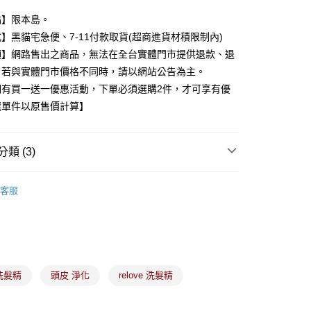
台灣）商業銀行
華泰商業銀行
業銀行
遠東國際商業銀行
點】限本島。
業銀行
永豐商業銀行
】黑貓宅急便、7-11付款取貨(超商進貨材積限制內)
業銀行
星展（台灣）商業銀行
項】網路售出之商品，無法在全台實體門市提供退款、退
際商業銀行
中國信託商業銀行
y
。若與實體門市價格不同時，請以網站公告為主。
天信用卡公司
期有買一送一優惠活動，下單必須選購2件，才可享有優
選單件以原售價計算】
分期
你分期使用說明】
類 (3)
由台灣大哥大提供，台灣大哥大用戶可立即使用無須另外申請。
式選擇「大哥付你分期」，訂單成立後會自動跳轉到大哥付的交易
頭髮護理
證手機門號後，選擇欲分期的期數、繳款截止日，確認付款後即
客服
。
家販售
【官網獨售】商品專區
准額度、可分期數及費用金額請依後續交易確認頁面所載為準。
立30分鐘內，如未前往確認交易或遇審核未通過，訂單將自動取
付款
家販售
頭髮沐浴
「轉專審核」未通過狀況，表示未達大哥付你分期系統評分，恕
00，滿NT$899(含以上)免運費
評估內容。
式說明】
家取貨
項不併入電信帳單，「大哥付你分期」於每月結算日後寄送繳費提
洗髮精
頭皮 淨化
relove 洗髮精
00，滿NT$899(含以上)免運費
訊連結打開帳單後，可選擇「超商條碼／台灣大直營門市／銀行轉
付／iPASS MONEY」等通路繳費。