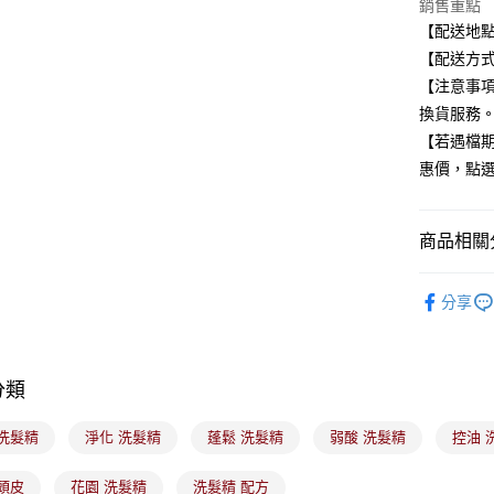
匯豐（
銷售重點
街口支付
聯邦商
【配送地
元大商
悠遊付
【配送方式
玉山商
【注意事
台新國
Google Pa
換貨服務
台灣樂
全盈+PAY
【若遇檔
惠價，點
大哥付你
相關說明
【大哥付
ATM付款
商品相關分
1.本服務
2.付款方
美髮/美體
流程，驗
分享
完成交易
運送方式
🟦官網獨
3.實際核
4.訂單成
全家取貨
🟦官網獨
消。如遇
每筆NT$1
無法說明
分類
【繳款方
付款後全
1.分期款
 洗髮精
淨化 洗髮精
蓬鬆 洗髮精
弱酸 洗髮精
控油 
醒簡訊。
每筆NT$1
2.透過簡
帳／街口支
頭皮
花園 洗髮精
洗髮精 配方