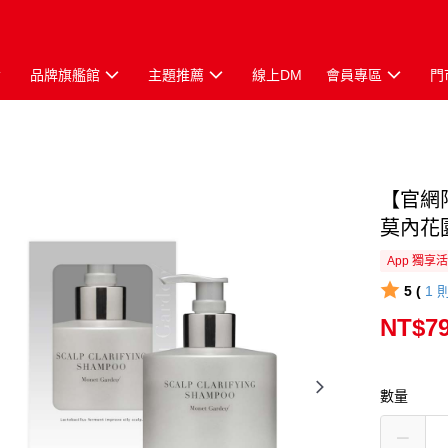
品牌旗艦館
主題推薦
線上DM
會員專區
門
【官網
莫內花園
App 獨享
5 (
1
NT$7
數量