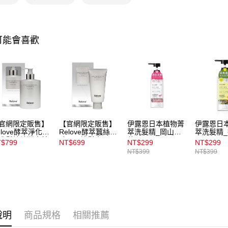
7-11取貨
【注意事
每筆NT$1
1.本服務
用戶於交
付款後7-1
可能會喜歡
款買賣價
每筆NT$1
2.基於同
資料（包
宅配
用，由本
3.完整用
每筆NT$1
付款後門
每筆NT$1
官網限定販售】
【官網限定販售】
伊露恩日本植物菁
伊露恩日
elove酵萃淨化頭
Relove酵萃蠶絲胜
萃洗髮精_岡山櫻
萃洗髮精
洗髮精峽灣森林
肽柔順護髮素
花500ml
子500ml
$799
NT$699
NT$299
NT$299
0ml
120ml
NT$399
NT$399
說明
商品規格
相關推薦