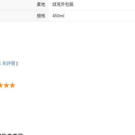
產地
詳見外包裝
規格
450ml
1
則評價
)