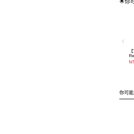
🌟你
【
R
皮
NT
45
你可能