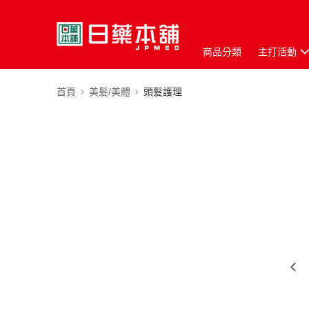
商品分類
主打活動
首頁
美髮/美體
頭髮護理