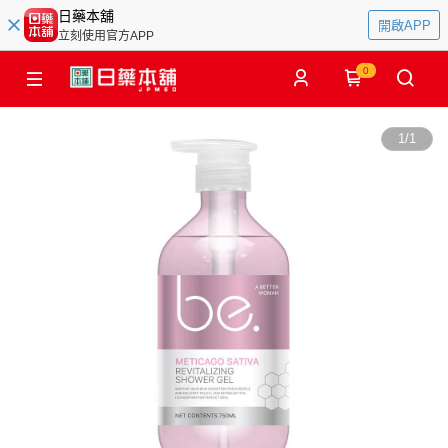
日藥本舖
開啟APP
立刻使用官方APP
0
1
/
1