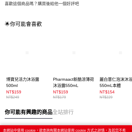
喜歡這個商品嗎？購買後給他一個好評吧
🌟你可能會喜歡
博寶兒活力沐浴露
Pharmaact新酷涼薄荷
麗白薏仁泡沫沐
500ml
沐浴露550mL
550mL本體
NT$159
NT$159
NT$154
NT$249
NT$179
NT$229
你可能有興趣的商品
全站排行
本網站中使用 cookie，欲查詢有關本網站使用 cookie 方式之詳情，及若您不希