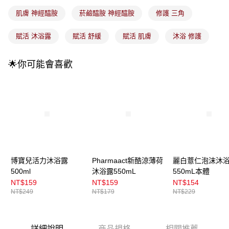
4.訂單成立30分鐘內，如未前往確認交易或遇審核未通過，訂單將自動取
每筆NT$100，滿NT$899(含以上)免運費
消。如遇「轉專審核」未通過狀況，表示未達大哥付你分期系統評分，恕無
肌膚 神經醯胺
菸鹼醯胺 神經醯胺
修護 三角
法說明評估內容。
付款後全家取貨
【繳款方式說明】
賦活 沐浴露
賦活 舒緩
賦活 肌膚
沐浴 修護
1.分期款項不併入電信帳單，「大哥付你分期」於每月結算日後寄送繳費提
每筆NT$100，滿NT$899(含以上)免運費
醒簡訊。
2.透過簡訊連結打開帳單後，可選擇「超商條碼／台灣大直營門市／銀行轉
7-11取貨付款
🌟你可能會喜歡
帳／街口支付／iPASS MONEY」等通路繳費。
每筆NT$100，滿NT$899(含以上)免運費
【注意事項】
付款後7-11取貨
1.本服務係由「台灣大哥大股份有限公司」（以下簡稱本公司）所提供，讓
用戶於交易時，得透過本服務購買商品或服務，並由商店將買賣／分期付款
每筆NT$100，滿NT$899(含以上)免運費
買賣價金債權讓與本公司後，依約使用本公司帳單繳交帳款。
2.基於同意付款使用「大哥付你分期」之契約關係目的，商店將以您的個人
宅配
資料（包含姓名、電話或地址）提供予台灣大哥大進項蒐集、處理及利用，
由本公司與您本人進行分期帳單所需資料之確認、核對及更正。
每筆NT$100，滿NT$899(含以上)免運費
3.完整用戶服務條款，請詳閱以下連結：
https://oppay.tw/userRule
付款後門市自取
博寶兒活力沐浴露
Pharmaact新酷涼薄荷
麗白薏仁泡沫沐
500ml
沐浴露550mL
550mL本體
每筆NT$100，滿NT$399(含以上)免運費
NT$159
NT$159
NT$154
NT$249
NT$179
NT$229
詳細說明
商品規格
相關推薦