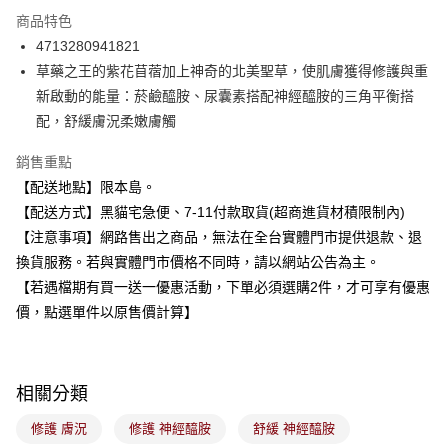
3 期 0 利率 每期
NT$66
21家銀行
商品特色
合作金庫商業銀行
第一商業銀行
超商取貨付款
4713280941821
華南商業銀行
彰化商業銀行
草藥之王的紫花苜蓿加上神奇的北美聖草，使肌膚獲得修護與重
LINE Pay
上海商業儲蓄銀行
台北富邦商業銀行
國泰世華商業銀行
兆豐國際商業銀行
新啟動的能量：菸鹼醯胺、尿囊素搭配神經醯胺的三角平衡搭
Apple Pay
臺灣中小企業銀行
台中商業銀行
配，舒緩膚況柔嫩膚觸
匯豐（台灣）商業銀行
華泰商業銀行
街口支付
聯邦商業銀行
遠東國際商業銀行
銷售重點
元大商業銀行
永豐商業銀行
悠遊付
【配送地點】限本島。
玉山商業銀行
星展（台灣）商業銀行
【配送方式】黑貓宅急便、7-11付款取貨(超商進貨材積限制內)
台新國際商業銀行
中國信託商業銀行
Google Pay
【注意事項】網路售出之商品，無法在全台實體門市提供退款、退
台灣樂天信用卡公司
全盈+PAY
換貨服務。若與實體門市價格不同時，請以網站公告為主。
【若遇檔期有買一送一優惠活動，下單必須選購2件，才可享有優惠
大哥付你分期
價，點選單件以原售價計算】
相關說明
【大哥付你分期使用說明】
ATM付款
1.本服務由台灣大哥大提供，台灣大哥大用戶可立即使用無須另外申請。
2.付款方式選擇「大哥付你分期」，訂單成立後會自動跳轉到大哥付的交易
相關分類
流程，驗證手機門號後，選擇欲分期的期數、繳款截止日，確認付款後即完
運送方式
成交易。
修護 膚況
修護 神經醯胺
舒緩 神經醯胺
3.實際核准額度、可分期數及費用金額請依後續交易確認頁面所載為準。
全家取貨付款