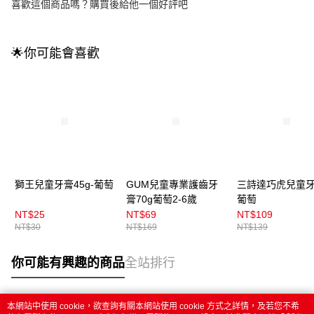
喜歡這個商品嗎？購買後給他一個好評吧
🌟你可能會喜歡
獅王兒童牙膏45g-葡萄
GUM兒童專業護齒牙
三詩達巧虎兒童牙
膏70g葡萄2-6歲
葡萄
NT$25
NT$69
NT$109
NT$30
NT$169
NT$139
你可能有興趣的商品
全站排行
本網站中使用 cookie，欲查詢有關本網站使用 cookie 方式之詳情，及若您不希