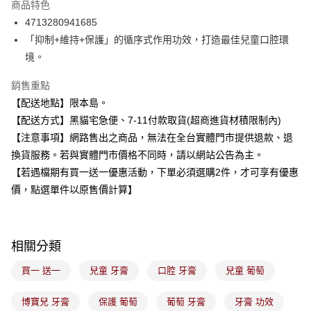
商品特色
合作金庫商業銀行
第一商業銀行
超商取貨付款
4713280941685
華南商業銀行
彰化商業銀行
「抑制+維持+保護」的循序式作用功效，打造最佳兒童口腔環
LINE Pay
上海商業儲蓄銀行
台北富邦商業銀行
國泰世華商業銀行
兆豐國際商業銀行
境。
Apple Pay
臺灣中小企業銀行
台中商業銀行
銷售重點
匯豐（台灣）商業銀行
華泰商業銀行
街口支付
聯邦商業銀行
遠東國際商業銀行
【配送地點】限本島。
元大商業銀行
永豐商業銀行
悠遊付
【配送方式】黑貓宅急便、7-11付款取貨(超商進貨材積限制內)
玉山商業銀行
星展（台灣）商業銀行
【注意事項】網路售出之商品，無法在全台實體門市提供退款、退
台新國際商業銀行
中國信託商業銀行
Google Pay
換貨服務。若與實體門市價格不同時，請以網站公告為主。
台灣樂天信用卡公司
全盈+PAY
【若遇檔期有買一送一優惠活動，下單必須選購2件，才可享有優惠
價，點選單件以原售價計算】
大哥付你分期
相關說明
【大哥付你分期使用說明】
ATM付款
1.本服務由台灣大哥大提供，台灣大哥大用戶可立即使用無須另外申請。
相關分類
2.付款方式選擇「大哥付你分期」，訂單成立後會自動跳轉到大哥付的交易
流程，驗證手機門號後，選擇欲分期的期數、繳款截止日，確認付款後即完
買一 送一
兒童 牙膏
口腔 牙膏
兒童 葡萄
運送方式
成交易。
3.實際核准額度、可分期數及費用金額請依後續交易確認頁面所載為準。
全家取貨付款
博寶兒 牙膏
保護 葡萄
葡萄 牙膏
牙膏 功效
4.訂單成立30分鐘內，如未前往確認交易或遇審核未通過，訂單將自動取