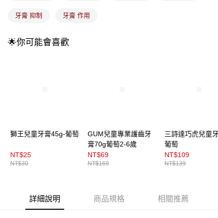
每筆NT$100，滿NT$899(含以上)免運費
消。如遇「轉專審核」未通過狀況，表示未達大哥付你分期系統評分，恕無
法說明評估內容。
牙膏 抑制
牙膏 作用
付款後全家取貨
【繳款方式說明】
1.分期款項不併入電信帳單，「大哥付你分期」於每月結算日後寄送繳費提
每筆NT$100，滿NT$899(含以上)免運費
醒簡訊。
🌟你可能會喜歡
2.透過簡訊連結打開帳單後，可選擇「超商條碼／台灣大直營門市／銀行轉
7-11取貨付款
帳／街口支付／iPASS MONEY」等通路繳費。
每筆NT$100，滿NT$899(含以上)免運費
【注意事項】
付款後7-11取貨
1.本服務係由「台灣大哥大股份有限公司」（以下簡稱本公司）所提供，讓
用戶於交易時，得透過本服務購買商品或服務，並由商店將買賣／分期付款
每筆NT$100，滿NT$899(含以上)免運費
買賣價金債權讓與本公司後，依約使用本公司帳單繳交帳款。
2.基於同意付款使用「大哥付你分期」之契約關係目的，商店將以您的個人
宅配
資料（包含姓名、電話或地址）提供予台灣大哥大進項蒐集、處理及利用，
由本公司與您本人進行分期帳單所需資料之確認、核對及更正。
每筆NT$100，滿NT$899(含以上)免運費
獅王兒童牙膏45g-葡萄
GUM兒童專業護齒牙
三詩達巧虎兒童牙
3.完整用戶服務條款，請詳閱以下連結：
https://oppay.tw/userRule
膏70g葡萄2-6歲
葡萄
付款後門市自取
NT$25
NT$69
NT$109
每筆NT$100，滿NT$399(含以上)免運費
NT$30
NT$169
NT$139
詳細說明
商品規格
相關推薦