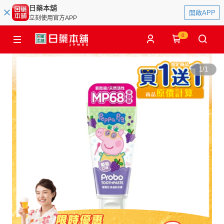
日藥本舖
開啟APP
立刻使用官方APP
0
1
/
1