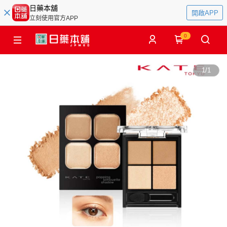
日藥本舖
開啟APP
立刻使用官方APP
0
1
/
1