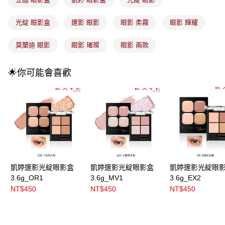
3.實際核准額度、可分期數及費用金額請依後續交易確認頁面所載為準。
全家取貨付款
4.訂單成立30分鐘內，如未前往確認交易或遇審核未通過，訂單將自動取
每筆NT$100，滿NT$899(含以上)免運費
消。如遇「轉專審核」未通過狀況，表示未達大哥付你分期系統評分，恕無
光綻 眼影盒
邃影 眼影
眼影 柔霧
眼影 輝耀
法說明評估內容。
付款後全家取貨
【繳款方式說明】
莫蘭迪 眼影
眼影 璀璨
眼影 兩款
1.分期款項不併入電信帳單，「大哥付你分期」於每月結算日後寄送繳費提
每筆NT$100，滿NT$899(含以上)免運費
醒簡訊。
2.透過簡訊連結打開帳單後，可選擇「超商條碼／台灣大直營門市／銀行轉
7-11取貨付款
🌟你可能會喜歡
帳／街口支付／iPASS MONEY」等通路繳費。
每筆NT$100，滿NT$899(含以上)免運費
【注意事項】
付款後7-11取貨
1.本服務係由「台灣大哥大股份有限公司」（以下簡稱本公司）所提供，讓
用戶於交易時，得透過本服務購買商品或服務，並由商店將買賣／分期付款
每筆NT$100，滿NT$899(含以上)免運費
買賣價金債權讓與本公司後，依約使用本公司帳單繳交帳款。
2.基於同意付款使用「大哥付你分期」之契約關係目的，商店將以您的個人
宅配
資料（包含姓名、電話或地址）提供予台灣大哥大進項蒐集、處理及利用，
由本公司與您本人進行分期帳單所需資料之確認、核對及更正。
每筆NT$100，滿NT$899(含以上)免運費
3.完整用戶服務條款，請詳閱以下連結：
https://oppay.tw/userRule
付款後門市自取
凱婷邃影光綻眼影盒
凱婷邃影光綻眼影盒
凱婷邃影光綻眼
3.6g_OR1
3.6g_MV1
3.6g_EX2
每筆NT$100，滿NT$399(含以上)免運費
NT$450
NT$450
NT$450