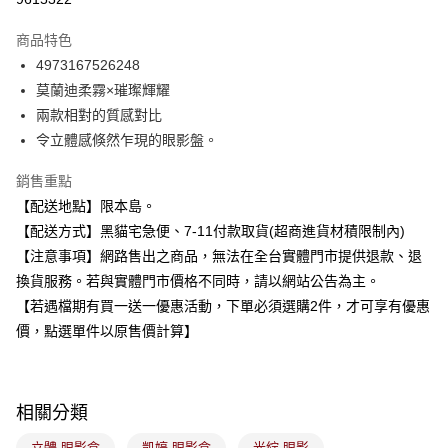
3 期 0 利率 每期
NT$150
21家銀行
商品特色
合作金庫商業銀行
第一商業銀行
超商取貨付款
4973167526248
華南商業銀行
彰化商業銀行
莫蘭迪柔霧×璀璨輝耀
LINE Pay
上海商業儲蓄銀行
台北富邦商業銀行
國泰世華商業銀行
兆豐國際商業銀行
兩款相對的質感對比
Apple Pay
臺灣中小企業銀行
台中商業銀行
令立體感倏然乍現的眼影盤。
匯豐（台灣）商業銀行
華泰商業銀行
街口支付
聯邦商業銀行
遠東國際商業銀行
銷售重點
元大商業銀行
永豐商業銀行
悠遊付
【配送地點】限本島。
玉山商業銀行
星展（台灣）商業銀行
【配送方式】黑貓宅急便、7-11付款取貨(超商進貨材積限制內)
台新國際商業銀行
中國信託商業銀行
Google Pay
【注意事項】網路售出之商品，無法在全台實體門市提供退款、退
台灣樂天信用卡公司
全盈+PAY
換貨服務。若與實體門市價格不同時，請以網站公告為主。
【若遇檔期有買一送一優惠活動，下單必須選購2件，才可享有優惠
大哥付你分期
價，點選單件以原售價計算】
相關說明
【大哥付你分期使用說明】
ATM付款
1.本服務由台灣大哥大提供，台灣大哥大用戶可立即使用無須另外申請。
2.付款方式選擇「大哥付你分期」，訂單成立後會自動跳轉到大哥付的交易
相關分類
流程，驗證手機門號後，選擇欲分期的期數、繳款截止日，確認付款後即完
運送方式
成交易。
立體 眼影盒
凱婷 眼影盒
光綻 眼影