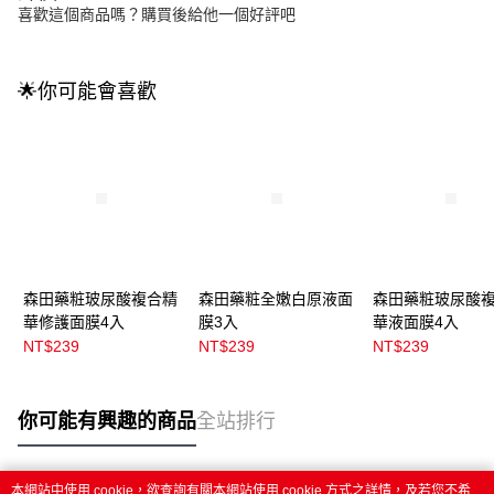
喜歡這個商品嗎？購買後給他一個好評吧
🌟你可能會喜歡
森田藥粧玻尿酸複合精
森田藥粧全嫩白原液面
森田藥粧玻尿酸
華修護面膜4入
膜3入
華液面膜4入
NT$239
NT$239
NT$239
你可能有興趣的商品
全站排行
本網站中使用 cookie，欲查詢有關本網站使用 cookie 方式之詳情，及若您不希