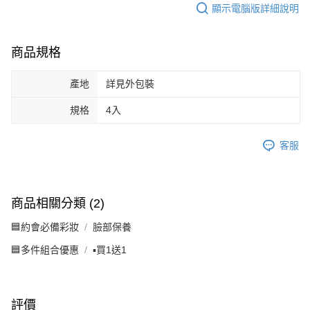
顯示電腦版詳細說明
商品規格
產地
詳見外包裝
規格
4入
客服
商品相關分類 (2)
🟦約會必備彩妝
臉部保養
🟦多件組合優惠
▪️買1送1
評價