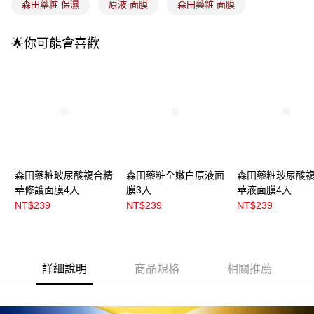
每筆NT$100，滿NT$899(含以上)免運費
森田藥粧 保濕
原液 面膜
森田藥粧 面膜
消。如遇「轉專審核」未通過狀況，表示未達大哥付你分期系統評分，恕無
法說明評估內容。
付款後全家取貨
【繳款方式說明】
🌟你可能會喜歡
1.分期款項不併入電信帳單，「大哥付你分期」於每月結算日後寄送繳費提
每筆NT$100，滿NT$899(含以上)免運費
醒簡訊。
2.透過簡訊連結打開帳單後，可選擇「超商條碼／台灣大直營門市／銀行轉
7-11取貨付款
帳／街口支付／iPASS MONEY」等通路繳費。
每筆NT$100，滿NT$899(含以上)免運費
【注意事項】
付款後7-11取貨
1.本服務係由「台灣大哥大股份有限公司」（以下簡稱本公司）所提供，讓
用戶於交易時，得透過本服務購買商品或服務，並由商店將買賣／分期付款
每筆NT$100，滿NT$899(含以上)免運費
買賣價金債權讓與本公司後，依約使用本公司帳單繳交帳款。
2.基於同意付款使用「大哥付你分期」之契約關係目的，商店將以您的個人
宅配
資料（包含姓名、電話或地址）提供予台灣大哥大進項蒐集、處理及利用，
森田藥粧玻尿酸複合精
森田藥粧全嫩白原液面
森田藥粧玻尿酸
由本公司與您本人進行分期帳單所需資料之確認、核對及更正。
每筆NT$100，滿NT$899(含以上)免運費
華修護面膜4入
膜3入
華液面膜4入
3.完整用戶服務條款，請詳閱以下連結：
https://oppay.tw/userRule
NT$239
NT$239
NT$239
付款後門市自取
每筆NT$100，滿NT$399(含以上)免運費
詳細說明
商品規格
相關推薦