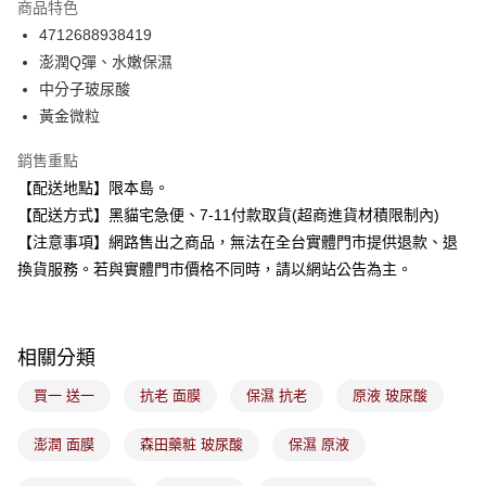
商品特色
合作金庫商業銀行
第一商業銀行
超商取貨付款
4712688938419
華南商業銀行
彰化商業銀行
澎潤Q彈、水嫩保濕
LINE Pay
上海商業儲蓄銀行
台北富邦商業銀行
國泰世華商業銀行
兆豐國際商業銀行
中分子玻尿酸
Apple Pay
臺灣中小企業銀行
台中商業銀行
黃金微粒
匯豐（台灣）商業銀行
華泰商業銀行
街口支付
聯邦商業銀行
遠東國際商業銀行
銷售重點
元大商業銀行
永豐商業銀行
悠遊付
【配送地點】限本島。
玉山商業銀行
星展（台灣）商業銀行
【配送方式】黑貓宅急便、7-11付款取貨(超商進貨材積限制內)
台新國際商業銀行
中國信託商業銀行
Google Pay
【注意事項】網路售出之商品，無法在全台實體門市提供退款、退
台灣樂天信用卡公司
全盈+PAY
換貨服務。若與實體門市價格不同時，請以網站公告為主。
大哥付你分期
相關說明
相關分類
【大哥付你分期使用說明】
ATM付款
1.本服務由台灣大哥大提供，台灣大哥大用戶可立即使用無須另外申請。
買一 送一
抗老 面膜
保濕 抗老
原液 玻尿酸
2.付款方式選擇「大哥付你分期」，訂單成立後會自動跳轉到大哥付的交易
流程，驗證手機門號後，選擇欲分期的期數、繳款截止日，確認付款後即完
運送方式
成交易。
澎潤 面膜
森田藥粧 玻尿酸
保濕 原液
3.實際核准額度、可分期數及費用金額請依後續交易確認頁面所載為準。
全家取貨付款
4.訂單成立30分鐘內，如未前往確認交易或遇審核未通過，訂單將自動取