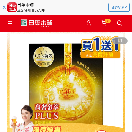
日藥本舖
開啟APP
立刻使用官方APP
0
1
/
1