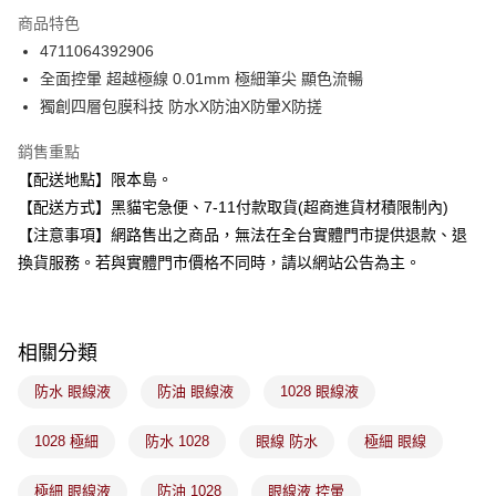
3 期 0 利率 每期
NT$33
21家銀行
商品特色
合作金庫商業銀行
第一商業銀行
超商取貨付款
4711064392906
華南商業銀行
彰化商業銀行
全面控暈 超越極線 0.01mm 極細筆尖 顯色流暢
LINE Pay
上海商業儲蓄銀行
台北富邦商業銀行
國泰世華商業銀行
兆豐國際商業銀行
獨創四層包膜科技 防水X防油X防暈X防搓
Apple Pay
臺灣中小企業銀行
台中商業銀行
銷售重點
匯豐（台灣）商業銀行
華泰商業銀行
街口支付
聯邦商業銀行
遠東國際商業銀行
【配送地點】限本島。
元大商業銀行
永豐商業銀行
悠遊付
【配送方式】黑貓宅急便、7-11付款取貨(超商進貨材積限制內)
玉山商業銀行
星展（台灣）商業銀行
【注意事項】網路售出之商品，無法在全台實體門市提供退款、退
台新國際商業銀行
中國信託商業銀行
Google Pay
換貨服務。若與實體門市價格不同時，請以網站公告為主。
台灣樂天信用卡公司
全盈+PAY
大哥付你分期
相關分類
相關說明
【大哥付你分期使用說明】
防水 眼線液
防油 眼線液
1028 眼線液
ATM付款
1.本服務由台灣大哥大提供，台灣大哥大用戶可立即使用無須另外申請。
2.付款方式選擇「大哥付你分期」，訂單成立後會自動跳轉到大哥付的交易
流程，驗證手機門號後，選擇欲分期的期數、繳款截止日，確認付款後即完
1028 極細
防水 1028
眼線 防水
極細 眼線
運送方式
成交易。
3.實際核准額度、可分期數及費用金額請依後續交易確認頁面所載為準。
全家取貨付款
極細 眼線液
防油 1028
眼線液 控暈