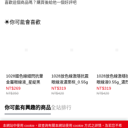
喜歡這個商品嗎？購買後給他一個好評吧
🌟你可能會喜歡
1028鐳色線細閃抗暈
1028放色線激隱抗震
1028放色線激穩
金屬眼線液_星綻黑
眼線液濃栗棕_0.55g
眼線液0.55g_濃
NT$269
NT$319
NT$319
NT$350
NT$420
NT$420
你可能有興趣的商品
全站排行
本網站中使用 cookie，欲查詢有關本網站使用 cookie 方式之詳情，及若您不希