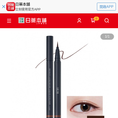
日藥本舖
開啟APP
立刻使用官方APP
0
1
/
1