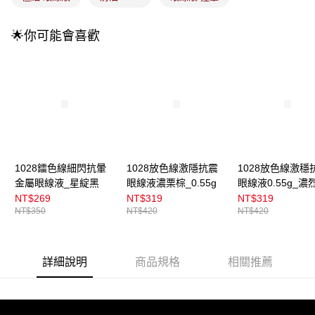
4.訂單成立30分鐘內，如未前往確認交易或遇審核未通過，訂單將自動取
每筆NT$100，滿NT$899(含以上)免運費
消。如遇「轉專審核」未通過狀況，表示未達大哥付你分期系統評分，恕無
法說明評估內容。
🌟你可能會喜歡
付款後全家取貨
【繳款方式說明】
1.分期款項不併入電信帳單，「大哥付你分期」於每月結算日後寄送繳費提
每筆NT$100，滿NT$899(含以上)免運費
醒簡訊。
2.透過簡訊連結打開帳單後，可選擇「超商條碼／台灣大直營門市／銀行轉
7-11取貨付款
帳／街口支付／iPASS MONEY」等通路繳費。
每筆NT$100，滿NT$899(含以上)免運費
【注意事項】
付款後7-11取貨
1.本服務係由「台灣大哥大股份有限公司」（以下簡稱本公司）所提供，讓
用戶於交易時，得透過本服務購買商品或服務，並由商店將買賣／分期付款
每筆NT$100，滿NT$899(含以上)免運費
買賣價金債權讓與本公司後，依約使用本公司帳單繳交帳款。
2.基於同意付款使用「大哥付你分期」之契約關係目的，商店將以您的個人
1028鐳色線細閃抗暈
1028放色線激隱抗震
1028放色線激穩
宅配
資料（包含姓名、電話或地址）提供予台灣大哥大進項蒐集、處理及利用，
金屬眼線液_星綻黑
眼線液濃栗棕_0.55g
眼線液0.55g_濃
由本公司與您本人進行分期帳單所需資料之確認、核對及更正。
每筆NT$100，滿NT$899(含以上)免運費
NT$269
NT$319
NT$319
3.完整用戶服務條款，請詳閱以下連結：
https://oppay.tw/userRule
NT$350
NT$420
NT$420
付款後門市自取
每筆NT$100，滿NT$399(含以上)免運費
詳細說明
商品規格
相關推薦