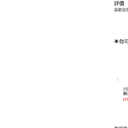
評價
喜歡這
🌟你
川
蘇
N