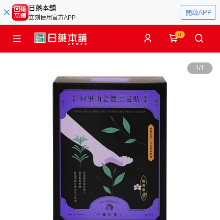
日藥本舖
開啟APP
立刻使用官方APP
0
1
/
1