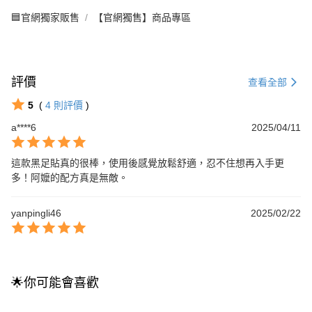
🟦官網獨家販售
【官網獨售】商品專區
評價
查看全部
5
(
4
則評價
)
a****6
2025/04/11
這款黑足貼真的很棒，使用後感覺放鬆舒適，忍不住想再入手更
多！阿嬤的配方真是無敵。
yanpingli46
2025/02/22
🌟你可能會喜歡