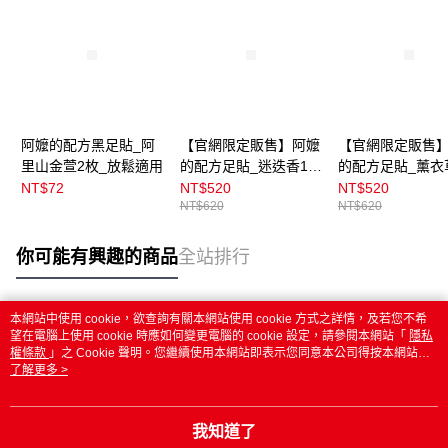
阿嬤的配方黑足貼_阿
【官網限定販售】阿嬤
【官網限定販售
里山金萱2枚_放鬆適用
的配方足貼_迷迭香10
的配方足貼_薰衣
組(20枚)_放鬆適用
組(20枚)_腳酸適
NT$72
NT$520
NT$520
NT$620
NT$620
你可能有興趣的商品
全站排行
本網站中使用 cookie，欲查詢有關本網站使用 cookie 方式之詳情，及若您不希
熱門標籤
望在電腦上使用 cookie 時應如何變更電腦的 cookie 設定，請參閱本網站「
隱私
權條款
」之 Cookie 聲明。您繼續使用本網站即表示您同意本公司得按本網站使
用條款之 Cookie 聲明使用 cookie。
了解更多 >
我知道了