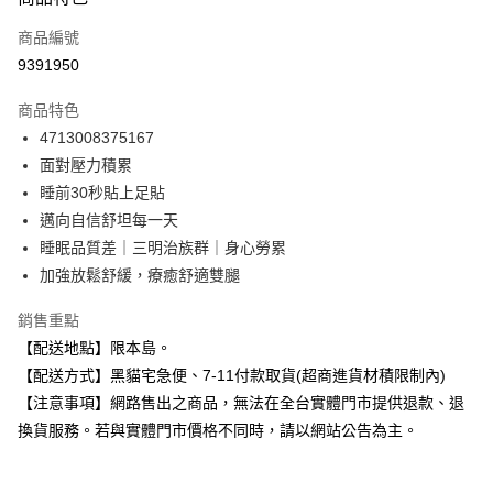
信用卡一次付款
商品編號
信用卡分期付款
9391950
3 期 0 利率 每期
NT$206
21家銀行
商品特色
合作金庫商業銀行
第一商業銀行
超商取貨付款
4713008375167
華南商業銀行
彰化商業銀行
面對壓力積累
LINE Pay
上海商業儲蓄銀行
台北富邦商業銀行
國泰世華商業銀行
兆豐國際商業銀行
睡前30秒貼上足貼
Apple Pay
臺灣中小企業銀行
台中商業銀行
邁向自信舒坦每一天
匯豐（台灣）商業銀行
華泰商業銀行
睡眠品質差｜三明治族群｜身心勞累
街口支付
聯邦商業銀行
遠東國際商業銀行
加強放鬆舒緩，療癒舒適雙腿
元大商業銀行
永豐商業銀行
悠遊付
玉山商業銀行
星展（台灣）商業銀行
銷售重點
台新國際商業銀行
中國信託商業銀行
Google Pay
【配送地點】限本島。
台灣樂天信用卡公司
全盈+PAY
【配送方式】黑貓宅急便、7-11付款取貨(超商進貨材積限制內)
【注意事項】網路售出之商品，無法在全台實體門市提供退款、退
大哥付你分期
換貨服務。若與實體門市價格不同時，請以網站公告為主。
相關說明
【大哥付你分期使用說明】
ATM付款
1.本服務由台灣大哥大提供，台灣大哥大用戶可立即使用無須另外申請。