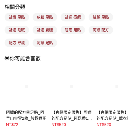
2.付款方式選擇「大哥付你分期」，訂單成立後會自動跳轉到大哥付的交易
相關分類
流程，驗證手機門號後，選擇欲分期的期數、繳款截止日，確認付款後即完
運送方式
成交易。
舒緩 足貼
放鬆 足貼
舒適 療癒
雙腿 足貼
3.實際核准額度、可分期數及費用金額請依後續交易確認頁面所載為準。
全家取貨付款
4.訂單成立30分鐘內，如未前往確認交易或遇審核未通過，訂單將自動取
每筆NT$100，滿NT$899(含以上)免運費
消。如遇「轉專審核」未通過狀況，表示未達大哥付你分期系統評分，恕無
舒適 睡眠
舒適 雙腿
睡眠 足貼
阿嬤 配方
法說明評估內容。
付款後全家取貨
【繳款方式說明】
配方 舒緩
阿嬤 足貼
1.分期款項不併入電信帳單，「大哥付你分期」於每月結算日後寄送繳費提
每筆NT$100，滿NT$899(含以上)免運費
醒簡訊。
2.透過簡訊連結打開帳單後，可選擇「超商條碼／台灣大直營門市／銀行轉
7-11取貨付款
🌟你可能會喜歡
帳／街口支付／iPASS MONEY」等通路繳費。
每筆NT$100，滿NT$899(含以上)免運費
【注意事項】
付款後7-11取貨
1.本服務係由「台灣大哥大股份有限公司」（以下簡稱本公司）所提供，讓
用戶於交易時，得透過本服務購買商品或服務，並由商店將買賣／分期付款
每筆NT$100，滿NT$899(含以上)免運費
買賣價金債權讓與本公司後，依約使用本公司帳單繳交帳款。
2.基於同意付款使用「大哥付你分期」之契約關係目的，商店將以您的個人
宅配
資料（包含姓名、電話或地址）提供予台灣大哥大進項蒐集、處理及利用，
由本公司與您本人進行分期帳單所需資料之確認、核對及更正。
每筆NT$100，滿NT$899(含以上)免運費
3.完整用戶服務條款，請詳閱以下連結：
https://oppay.tw/userRule
付款後門市自取
阿嬤的配方黑足貼_阿
【官網限定販售】阿嬤
【官網限定販售
里山金萱2枚_放鬆適用
的配方足貼_迷迭香10
的配方足貼_薰衣
每筆NT$100，滿NT$399(含以上)免運費
組(20枚)_放鬆適用
組(20枚)_腳酸適
NT$72
NT$520
NT$520