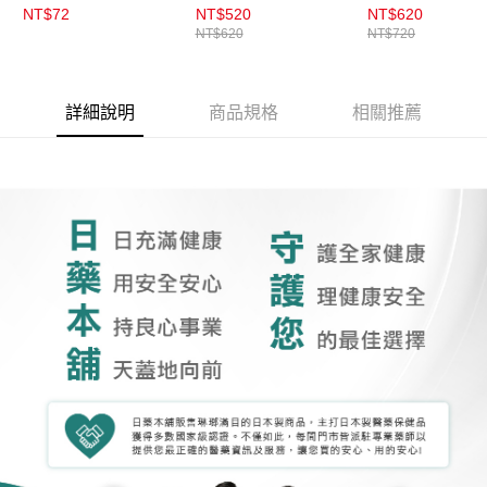
組(20枚)_腳酸適用
烏龍10組(20枚)
NT$72
NT$520
NT$620
NT$620
NT$720
適用
詳細說明
商品規格
相關推薦