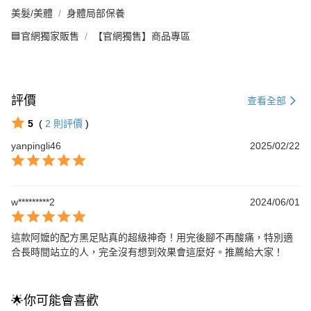
美髮/美體
身體局部保養
🟦官網獨家販售
【官網獨售】商品專區
評價
查看全部
5
(
2
則評價
)
yanpingli46
2025/02/22
w*********2
2024/06/01
這款阿嬤的配方黑足貼真的超級神奇！用完後腳不再酸痛，特別適
合長時間站立的人，完全沒有想到效果會這麼好。推薦給大家！
🌟你可能會喜歡