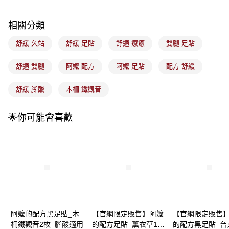
2.付款方式選擇「大哥付你分期」，訂單成立後會自動跳轉到大哥付的交易
流程，驗證手機門號後，選擇欲分期的期數、繳款截止日，確認付款後即完
運送方式
成交易。
相關分類
3.實際核准額度、可分期數及費用金額請依後續交易確認頁面所載為準。
全家取貨付款
4.訂單成立30分鐘內，如未前往確認交易或遇審核未通過，訂單將自動取
舒緩 久站
舒緩 足貼
舒適 療癒
雙腿 足貼
每筆NT$100，滿NT$899(含以上)免運費
消。如遇「轉專審核」未通過狀況，表示未達大哥付你分期系統評分，恕無
法說明評估內容。
舒適 雙腿
阿嬤 配方
阿嬤 足貼
配方 舒緩
付款後全家取貨
【繳款方式說明】
1.分期款項不併入電信帳單，「大哥付你分期」於每月結算日後寄送繳費提
每筆NT$100，滿NT$899(含以上)免運費
醒簡訊。
舒緩 腳酸
木柵 鐵觀音
2.透過簡訊連結打開帳單後，可選擇「超商條碼／台灣大直營門市／銀行轉
7-11取貨付款
帳／街口支付／iPASS MONEY」等通路繳費。
每筆NT$100，滿NT$899(含以上)免運費
🌟你可能會喜歡
【注意事項】
付款後7-11取貨
1.本服務係由「台灣大哥大股份有限公司」（以下簡稱本公司）所提供，讓
用戶於交易時，得透過本服務購買商品或服務，並由商店將買賣／分期付款
每筆NT$100，滿NT$899(含以上)免運費
買賣價金債權讓與本公司後，依約使用本公司帳單繳交帳款。
2.基於同意付款使用「大哥付你分期」之契約關係目的，商店將以您的個人
宅配
資料（包含姓名、電話或地址）提供予台灣大哥大進項蒐集、處理及利用，
由本公司與您本人進行分期帳單所需資料之確認、核對及更正。
每筆NT$100，滿NT$899(含以上)免運費
3.完整用戶服務條款，請詳閱以下連結：
https://oppay.tw/userRule
付款後門市自取
阿嬤的配方黑足貼_木
【官網限定販售】阿嬤
【官網限定販售
每筆NT$100，滿NT$399(含以上)免運費
柵鐵觀音2枚_腳酸適用
的配方足貼_薰衣草10
的配方黑足貼_台