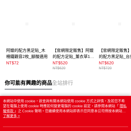
阿嬤的配方黑足貼_木
【官網限定販售】阿嬤
【官網限定販售
柵鐵觀音2枚_腳酸適用
的配方足貼_薰衣草10
的配方黑足貼_台
組(20枚)_腳酸適用
烏龍10組(20枚)
NT$72
NT$520
NT$620
NT$620
NT$720
適用
你可能有興趣的商品
全站排行
本網站中使用 cookie，欲查詢有關本網站使用 cookie 方式之詳情，及若您不希
熱門標籤
望在電腦上使用 cookie 時應如何變更電腦的 cookie 設定，請參閱本網站「
隱私
權條款
」之 Cookie 聲明。您繼續使用本網站即表示您同意本公司得按本網站使
用條款之 Cookie 聲明使用 cookie。
了解更多 >