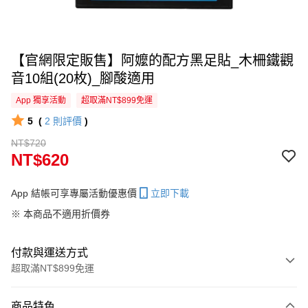
【官網限定販售】阿嬤的配方黑足貼_木柵鐵觀
音10組(20枚)_腳酸適用
App 獨享活動
超取滿NT$899免運
5
(
2
則評價
)
NT$720
NT$620
App 結帳可享專屬活動優惠價
立即下載
※ 本商品不適用折價券
付款與運送方式
超取滿NT$899免運
付款方式
商品特色