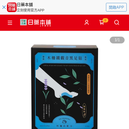
日藥本舖
開啟APP
立刻使用官方APP
0
1
/
1