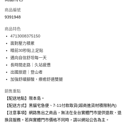
信用卡一次付款
商品編號
信用卡分期付款
9391948
3 期 0 利率 每期
NT$206
21家銀行
商品特色
合作金庫商業銀行
第一商業銀行
超商取貨付款
4713008375150
華南商業銀行
彰化商業銀行
面對壓力積累
LINE Pay
上海商業儲蓄銀行
台北富邦商業銀行
國泰世華商業銀行
兆豐國際商業銀行
睡前30秒貼上足貼
Apple Pay
臺灣中小企業銀行
台中商業銀行
邁向自信舒坦每一天
匯豐（台灣）商業銀行
華泰商業銀行
長時間走路｜久站疲憊
街口支付
聯邦商業銀行
遠東國際商業銀行
出國旅遊｜登山者
元大商業銀行
永豐商業銀行
悠遊付
加強舒緩腳酸，療癒舒適雙腿
玉山商業銀行
星展（台灣）商業銀行
台新國際商業銀行
中國信託商業銀行
Google Pay
銷售重點
台灣樂天信用卡公司
全盈+PAY
【配送地點】限本島。
【配送方式】黑貓宅急便、7-11付款取貨(超商進貨材積限制內)
大哥付你分期
【注意事項】網路售出之商品，無法在全台實體門市提供退款、退
相關說明
換貨服務。若與實體門市價格不同時，請以網站公告為主。
【大哥付你分期使用說明】
ATM付款
1.本服務由台灣大哥大提供，台灣大哥大用戶可立即使用無須另外申請。