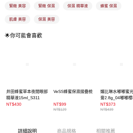
3.實際核准額度、可分期數及費用金額請依後續交易確認頁面所載為準。
全家取貨付款
緊緻 美容
緊緻 保濕
保濕 精華液
蜂蜜 保濕
4.訂單成立30分鐘內，如未前往確認交易或遇審核未通過，訂單將自動取
每筆NT$100，滿NT$899(含以上)免運費
消。如遇「轉專審核」未通過狀況，表示未達大哥付你分期系統評分，恕無
法說明評估內容。
肌膚 美容
保濕 美容
付款後全家取貨
【繳款方式說明】
1.分期款項不併入電信帳單，「大哥付你分期」於每月結算日後寄送繳費提
每筆NT$100，滿NT$899(含以上)免運費
醒簡訊。
🌟你可能會喜歡
2.透過簡訊連結打開帳單後，可選擇「超商條碼／台灣大直營門市／銀行轉
7-11取貨付款
帳／街口支付／iPASS MONEY」等通路繳費。
每筆NT$100，滿NT$899(含以上)免運費
【注意事項】
付款後7-11取貨
1.本服務係由「台灣大哥大股份有限公司」（以下簡稱本公司）所提供，讓
用戶於交易時，得透過本服務購買商品或服務，並由商店將買賣／分期付款
每筆NT$100，滿NT$899(含以上)免運費
買賣價金債權讓與本公司後，依約使用本公司帳單繳交帳款。
2.基於同意付款使用「大哥付你分期」之契約關係目的，商店將以您的個人
宅配
資料（包含姓名、電話或地址）提供予台灣大哥大進項蒐集、處理及利用，
由本公司與您本人進行分期帳單所需資料之確認、核對及更正。
每筆NT$100，滿NT$899(含以上)免運費
井田蜂蜜草本夜間眼部
VeSS蜂蜜保濕摺疊梳
媚比琳水嘟嘟蜜
3.完整用戶服務條款，請詳閱以下連結：
https://oppay.tw/userRule
精華液15ml_S311
膏2.8g_04嘟嘟
付款後門市自取
NT$430
NT$99
NT$373
每筆NT$100，滿NT$399(含以上)免運費
NT$129
NT$439
詳細說明
商品規格
相關推薦