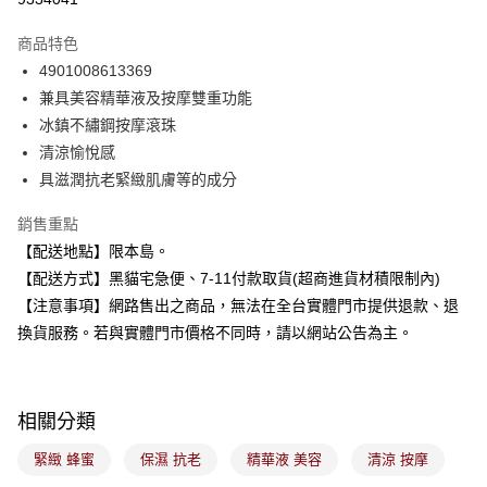
3 期 0 利率 每期
NT$143
21家銀行
商品特色
合作金庫商業銀行
第一商業銀行
超商取貨付款
4901008613369
華南商業銀行
彰化商業銀行
兼具美容精華液及按摩雙重功能
LINE Pay
上海商業儲蓄銀行
台北富邦商業銀行
國泰世華商業銀行
兆豐國際商業銀行
冰鎮不繡鋼按摩滾珠
Apple Pay
臺灣中小企業銀行
台中商業銀行
清涼愉悅感
匯豐（台灣）商業銀行
華泰商業銀行
具滋潤抗老緊緻肌膚等的成分
街口支付
聯邦商業銀行
遠東國際商業銀行
元大商業銀行
永豐商業銀行
悠遊付
銷售重點
玉山商業銀行
星展（台灣）商業銀行
【配送地點】限本島。
台新國際商業銀行
中國信託商業銀行
Google Pay
【配送方式】黑貓宅急便、7-11付款取貨(超商進貨材積限制內)
台灣樂天信用卡公司
全盈+PAY
【注意事項】網路售出之商品，無法在全台實體門市提供退款、退
換貨服務。若與實體門市價格不同時，請以網站公告為主。
大哥付你分期
相關說明
【大哥付你分期使用說明】
ATM付款
1.本服務由台灣大哥大提供，台灣大哥大用戶可立即使用無須另外申請。
相關分類
2.付款方式選擇「大哥付你分期」，訂單成立後會自動跳轉到大哥付的交易
流程，驗證手機門號後，選擇欲分期的期數、繳款截止日，確認付款後即完
緊緻 蜂蜜
保濕 抗老
精華液 美容
清涼 按摩
運送方式
成交易。