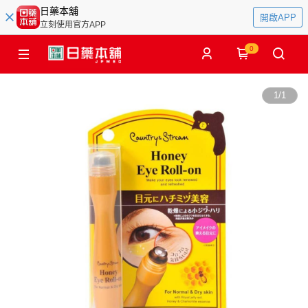
日藥本舖
開啟APP
立刻使用官方APP
0
1
/
1