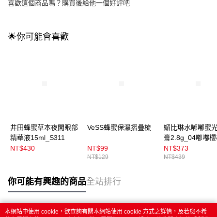
喜歡這個商品嗎？購買後給他一個好評吧
🌟你可能會喜歡
井田蜂蜜草本夜間眼部
VeSS蜂蜜保濕摺疊梳
媚比琳水嘟嘟蜜
精華液15ml_S311
膏2.8g_04嘟嘟
NT$430
NT$99
NT$373
NT$129
NT$439
你可能有興趣的商品
全站排行
本網站中使用 cookie，欲查詢有關本網站使用 cookie 方式之詳情，及若您不希