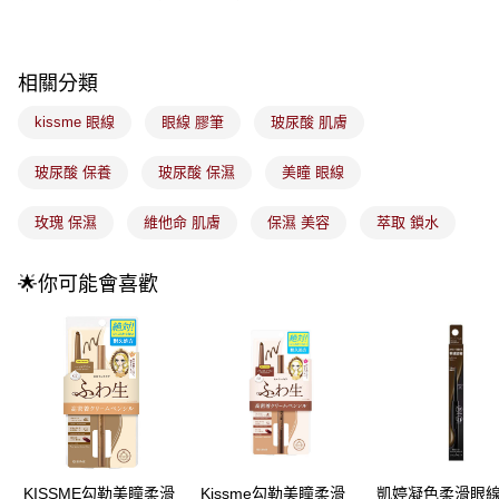
2.付款方式選擇「大哥付你分期」，訂單成立後會自動跳轉到大哥付的交易
流程，驗證手機門號後，選擇欲分期的期數、繳款截止日，確認付款後即完
運送方式
成交易。
3.實際核准額度、可分期數及費用金額請依後續交易確認頁面所載為準。
全家取貨付款
相關分類
4.訂單成立30分鐘內，如未前往確認交易或遇審核未通過，訂單將自動取
每筆NT$100，滿NT$899(含以上)免運費
消。如遇「轉專審核」未通過狀況，表示未達大哥付你分期系統評分，恕無
kissme 眼線
眼線 膠筆
玻尿酸 肌膚
法說明評估內容。
付款後全家取貨
【繳款方式說明】
1.分期款項不併入電信帳單，「大哥付你分期」於每月結算日後寄送繳費提
玻尿酸 保養
玻尿酸 保濕
美瞳 眼線
每筆NT$100，滿NT$899(含以上)免運費
醒簡訊。
2.透過簡訊連結打開帳單後，可選擇「超商條碼／台灣大直營門市／銀行轉
7-11取貨付款
玫瑰 保濕
維他命 肌膚
保濕 美容
萃取 鎖水
帳／街口支付／iPASS MONEY」等通路繳費。
每筆NT$100，滿NT$899(含以上)免運費
【注意事項】
🌟你可能會喜歡
付款後7-11取貨
1.本服務係由「台灣大哥大股份有限公司」（以下簡稱本公司）所提供，讓
用戶於交易時，得透過本服務購買商品或服務，並由商店將買賣／分期付款
每筆NT$100，滿NT$899(含以上)免運費
買賣價金債權讓與本公司後，依約使用本公司帳單繳交帳款。
2.基於同意付款使用「大哥付你分期」之契約關係目的，商店將以您的個人
宅配
資料（包含姓名、電話或地址）提供予台灣大哥大進項蒐集、處理及利用，
由本公司與您本人進行分期帳單所需資料之確認、核對及更正。
每筆NT$100，滿NT$899(含以上)免運費
3.完整用戶服務條款，請詳閱以下連結：
https://oppay.tw/userRule
付款後門市自取
每筆NT$100，滿NT$399(含以上)免運費
KISSME勾勒美瞳柔滑
Kissme勾勒美瞳柔滑
凱婷凝色柔滑眼