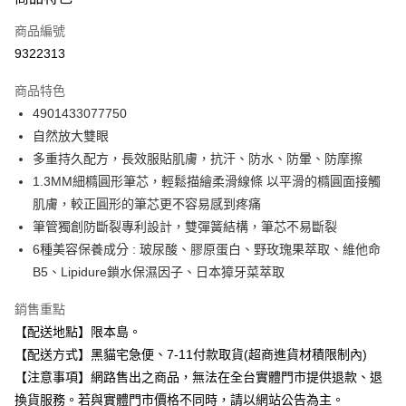
信用卡一次付款
商品編號
信用卡分期付款
9322313
3 期 0 利率 每期
NT$110
21家銀行
商品特色
合作金庫商業銀行
第一商業銀行
超商取貨付款
4901433077750
華南商業銀行
彰化商業銀行
自然放大雙眼
LINE Pay
上海商業儲蓄銀行
台北富邦商業銀行
國泰世華商業銀行
兆豐國際商業銀行
多重持久配方，長效服貼肌膚，抗汗、防水、防暈、防摩擦
Apple Pay
臺灣中小企業銀行
台中商業銀行
1.3MM細橢圓形筆芯，輕鬆描繪柔滑線條 以平滑的橢圓面接觸
匯豐（台灣）商業銀行
華泰商業銀行
肌膚，較正圓形的筆芯更不容易感到疼痛
街口支付
聯邦商業銀行
遠東國際商業銀行
筆管獨創防斷裂專利設計，雙彈簧結構，筆芯不易斷裂
元大商業銀行
永豐商業銀行
悠遊付
6種美容保養成分 : 玻尿酸、膠原蛋白、野玫瑰果萃取、維他命
玉山商業銀行
星展（台灣）商業銀行
B5、Lipidure鎖水保濕因子、日本獐牙菜萃取
台新國際商業銀行
中國信託商業銀行
Google Pay
台灣樂天信用卡公司
全盈+PAY
銷售重點
【配送地點】限本島。
大哥付你分期
【配送方式】黑貓宅急便、7-11付款取貨(超商進貨材積限制內)
相關說明
【注意事項】網路售出之商品，無法在全台實體門市提供退款、退
【大哥付你分期使用說明】
ATM付款
換貨服務。若與實體門市價格不同時，請以網站公告為主。
1.本服務由台灣大哥大提供，台灣大哥大用戶可立即使用無須另外申請。