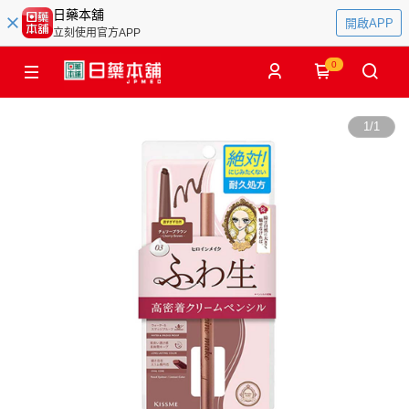
日藥本舖
開啟APP
立刻使用官方APP
0
1
/
1