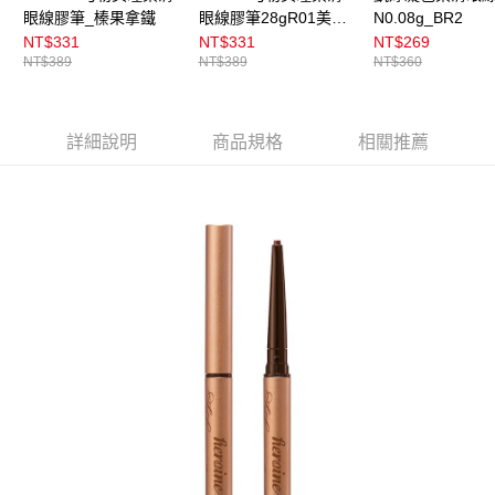
眼線膠筆_榛果拿鐵
眼線膠筆28gR01美式
N0.08g_BR2
咖啡
NT$331
NT$331
NT$269
NT$389
NT$389
NT$360
詳細說明
商品規格
相關推薦