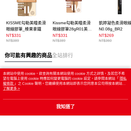
KISSME勾勒美瞳柔滑
Kissme勾勒美瞳柔滑
凱婷凝色柔滑眼
眼線膠筆_榛果拿鐵
眼線膠筆28gR01美式
N0.08g_BR2
咖啡
NT$331
NT$331
NT$269
NT$389
NT$389
NT$360
你可能有興趣的商品
全站排行
本網站中使用 cookie，欲查詢有關本網站使用 cookie 方式之詳情，及若您不希
熱門標籤
望在電腦上使用 cookie 時應如何變更電腦的 cookie 設定，請參閱本網站「
隱私
權條款
」之 Cookie 聲明。您繼續使用本網站即表示您同意本公司得按本網站使
用條款之 Cookie 聲明使用 cookie。
了解更多 >
我知道了