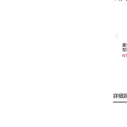
萬
型
34
NT
詳細