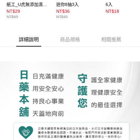
紙工_U虎無添加濕紙
迷你8抽3入
6入
巾80枚
NT$29
NT$36
NT$18
NT$69
NT$40
詳細說明
商品規格
相關推薦