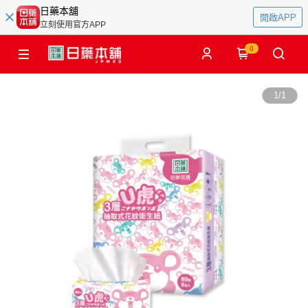
日藥本舖
開啟APP
立刻使用官方APP
0
1
/
1