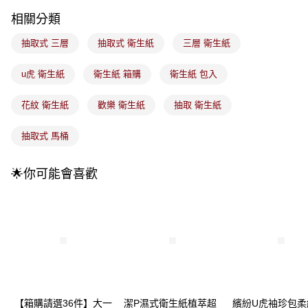
1.分期款項不併入電信帳單，「大哥付你分期」於每月結算日後寄送繳費提
醒簡訊。
相關分類
2.透過簡訊連結打開帳單後，可選擇「超商條碼／台灣大直營門市／銀行轉
帳／街口支付／iPASS MONEY」等通路繳費。
抽取式 三層
抽取式 衛生紙
三層 衛生紙
【注意事項】
u虎 衛生紙
衛生紙 箱購
衛生紙 包入
1.本服務係由「台灣大哥大股份有限公司」（以下簡稱本公司）所提供，讓
用戶於交易時，得透過本服務購買商品或服務，並由商店將買賣／分期付款
買賣價金債權讓與本公司後，依約使用本公司帳單繳交帳款。
花紋 衛生紙
歡樂 衛生紙
抽取 衛生紙
2.基於同意付款使用「大哥付你分期」之契約關係目的，商店將以您的個人
資料（包含姓名、電話或地址）提供予台灣大哥大進項蒐集、處理及利用，
抽取式 馬桶
由本公司與您本人進行分期帳單所需資料之確認、核對及更正。
3.完整用戶服務條款，請詳閱以下連結：
https://oppay.tw/userRule
🌟你可能會喜歡
【箱購請選36件】大一
潔P濕式衛生紙植萃超
繽紛U虎袖珍包柔