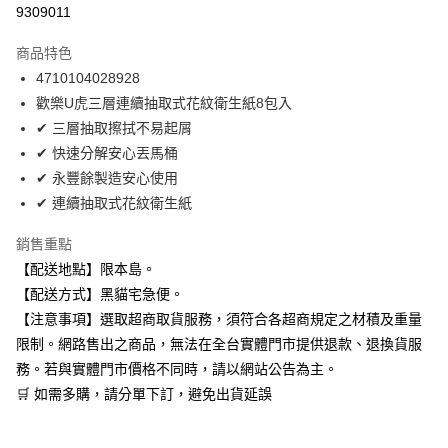
9309011
Apple Pay
商品特色
街口支付
4710104028928
歡樂U虎三層連續抽取式花紋衛生紙8包入
悠遊付
✔ 三層抽取擦拭不易起屑
Google Pay
✔ 快速分解安心丟馬桶
✔ 永豐餘製造安心使用
全盈+PAY
✔ 連續抽取式花紋衛生紙
大哥付你分期
銷售重點
相關說明
【配送地點】限本島。
【大哥付你分期使用說明】
ATM付款
1.本服務由台灣大哥大提供，台灣大哥大用戶可立即使用無須另外申請。
【配送方式】黑貓宅急便。
2.付款方式選擇「大哥付你分期」，訂單成立後會自動跳轉到大哥付的交易
【注意事項】選取超商取貨服務，須符合各超商規定之材積及重量
流程，驗證手機門號後，選擇欲分期的期數、繳款截止日，確認付款後即完
運送方式
成交易。
限制。網路售出之商品，無法在全台實體門市提供退款、退換貨服
3.實際核准額度、可分期數及費用金額請依後續交易確認頁面所載為準。
宅配
務。若與實體門市價格不同時，請以網站公告為主。
4.訂單成立30分鐘內，如未前往確認交易或遇審核未通過，訂單將自動取
每筆NT$100，滿NT$899(含以上)免運費
🛒 如需多購，請分單下訂，避免出貨延誤
消。如遇「轉專審核」未通過狀況，表示未達大哥付你分期系統評分，恕無
法說明評估內容。
【繳款方式說明】