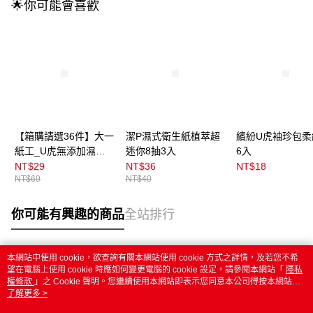
🌟你可能會喜歡
【箱購請選36件】大一
潔P濕式衛生紙植萃超
繽紛U虎袖珍包柔
紙工_U虎無添加濕紙
迷你8抽3入
6入
巾80枚
NT$29
NT$36
NT$18
NT$69
NT$40
你可能有興趣的商品
全站排行
本網站中使用 cookie，欲查詢有關本網站使用 cookie 方式之詳情，及若您不希
熱門標籤
望在電腦上使用 cookie 時應如何變更電腦的 cookie 設定，請參閱本網站「
隱私
權條款
」之 Cookie 聲明。您繼續使用本網站即表示您同意本公司得按本網站使
用條款之 Cookie 聲明使用 cookie。
了解更多 >