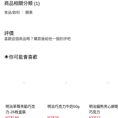
商品相關分類 (1)
食品/飲料
糖果
評價
喜歡這個商品嗎？購買後給他一個好評吧
🌟你可能會喜歡
明治草莓夾餡巧克
明治巧克力牛奶50g
明治貓熊夾心餅乾
力-26枚盒裝
巧克力
NT$189
NT$79
NT$27