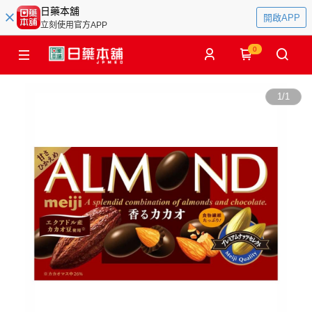
日藥本舖
開啟APP
立刻使用官方APP
0
1
/
1