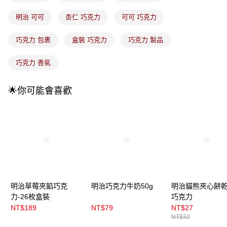
成交易。
3.實際核准額度、可分期數及費用金額請依後續交易確認頁面所載為準。
全家取貨付款
明治 可可
杏仁 巧克力
可可 巧克力
4.訂單成立30分鐘內，如未前往確認交易或遇審核未通過，訂單將自動取
每筆NT$100，滿NT$899(含以上)免運費
消。如遇「轉專審核」未通過狀況，表示未達大哥付你分期系統評分，恕無
法說明評估內容。
巧克力 包裹
盒裝 巧克力
巧克力 製品
付款後全家取貨
【繳款方式說明】
1.分期款項不併入電信帳單，「大哥付你分期」於每月結算日後寄送繳費提
每筆NT$100，滿NT$899(含以上)免運費
巧克力 香氣
醒簡訊。
2.透過簡訊連結打開帳單後，可選擇「超商條碼／台灣大直營門市／銀行轉
7-11取貨付款
帳／街口支付／iPASS MONEY」等通路繳費。
🌟你可能會喜歡
每筆NT$100，滿NT$899(含以上)免運費
【注意事項】
付款後7-11取貨
1.本服務係由「台灣大哥大股份有限公司」（以下簡稱本公司）所提供，讓
用戶於交易時，得透過本服務購買商品或服務，並由商店將買賣／分期付款
每筆NT$100，滿NT$899(含以上)免運費
買賣價金債權讓與本公司後，依約使用本公司帳單繳交帳款。
2.基於同意付款使用「大哥付你分期」之契約關係目的，商店將以您的個人
宅配
資料（包含姓名、電話或地址）提供予台灣大哥大進項蒐集、處理及利用，
由本公司與您本人進行分期帳單所需資料之確認、核對及更正。
每筆NT$100，滿NT$899(含以上)免運費
3.完整用戶服務條款，請詳閱以下連結：
https://oppay.tw/userRule
付款後門市自取
明治草莓夾餡巧克
明治巧克力牛奶50g
明治貓熊夾心餅乾
每筆NT$100，滿NT$399(含以上)免運費
力-26枚盒裝
巧克力
NT$189
NT$79
NT$27
NT$32