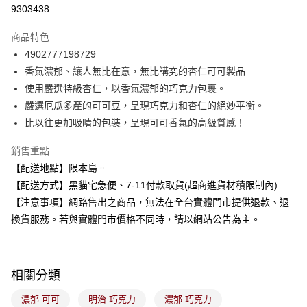
信用卡分期付款
9303438
3 期 0 利率 每期
NT$39
21家銀行
商品特色
合作金庫商業銀行
第一商業銀行
超商取貨付款
4902777198729
華南商業銀行
彰化商業銀行
香氣濃郁、讓人無比在意，無比講究的杏仁可可製品
LINE Pay
上海商業儲蓄銀行
台北富邦商業銀行
國泰世華商業銀行
兆豐國際商業銀行
使用嚴選特級杏仁，以香氣濃郁的巧克力包裹。
Apple Pay
臺灣中小企業銀行
台中商業銀行
嚴選厄瓜多產的可可豆，呈現巧克力和杏仁的絕妙平衡。
匯豐（台灣）商業銀行
華泰商業銀行
比以往更加吸睛的包裝，呈現可可香氣的高級質感！
街口支付
聯邦商業銀行
遠東國際商業銀行
元大商業銀行
永豐商業銀行
悠遊付
銷售重點
玉山商業銀行
星展（台灣）商業銀行
【配送地點】限本島。
台新國際商業銀行
中國信託商業銀行
Google Pay
【配送方式】黑貓宅急便、7-11付款取貨(超商進貨材積限制內)
台灣樂天信用卡公司
全盈+PAY
【注意事項】網路售出之商品，無法在全台實體門市提供退款、退
換貨服務。若與實體門市價格不同時，請以網站公告為主。
大哥付你分期
相關說明
【大哥付你分期使用說明】
ATM付款
1.本服務由台灣大哥大提供，台灣大哥大用戶可立即使用無須另外申請。
相關分類
2.付款方式選擇「大哥付你分期」，訂單成立後會自動跳轉到大哥付的交易
流程，驗證手機門號後，選擇欲分期的期數、繳款截止日，確認付款後即完
濃郁 可可
明治 巧克力
濃郁 巧克力
運送方式