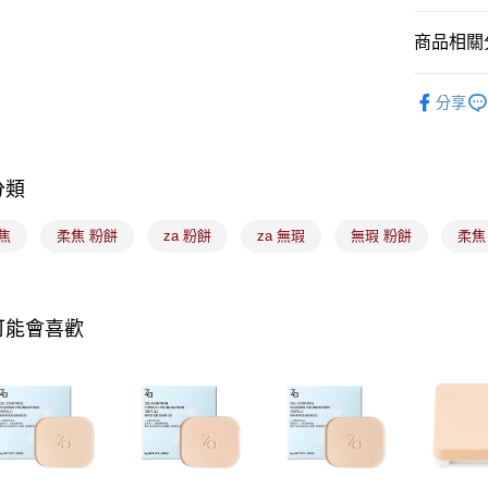
玉山商
台新國
Google Pa
商品相關分
台灣樂
全盈+PAY
🟦約會必
分享
大哥付你
相關說明
【大哥付
ATM付款
1.本服務
分類
2.付款方
流程，驗
柔焦
柔焦 粉餅
za 粉餅
za 無瑕
無瑕 粉餅
柔焦
完成交易
運送方式
3.實際核
4.訂單成
全家取貨
消。如遇
每筆NT$1
無法說明
可能會喜歡
【繳款方
付款後全
1.分期款
醒簡訊。
每筆NT$1
2.透過簡
帳／街口支
7-11取貨
【注意事
每筆NT$1
1.本服務