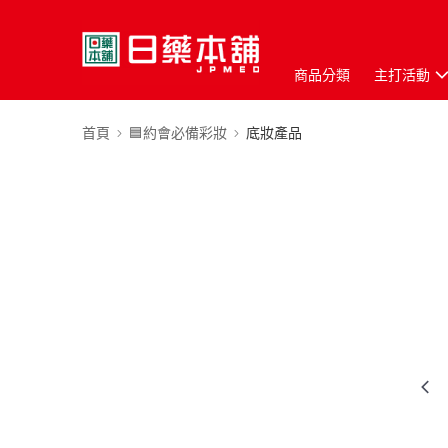
商品分類
主打活動
首頁
🟦約會必備彩妝
底妝產品