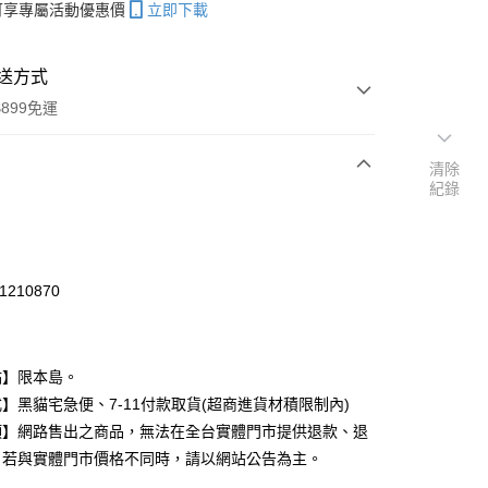
帳可享專屬活動優惠價
立即下載
送方式
899免運
清除
紀錄
次付款
期付款
0 利率 每期
NT$33
21家銀行
1210870
庫商業銀行
第一商業銀行
付款
業銀行
彰化商業銀行
業儲蓄銀行
台北富邦商業銀行
點】限本島。
華商業銀行
兆豐國際商業銀行
】黑貓宅急便、7-11付款取貨(超商進貨材積限制內)
小企業銀行
台中商業銀行
台灣）商業銀行
華泰商業銀行
項】網路售出之商品，無法在全台實體門市提供退款、退
業銀行
遠東國際商業銀行
。若與實體門市價格不同時，請以網站公告為主。
業銀行
永豐商業銀行