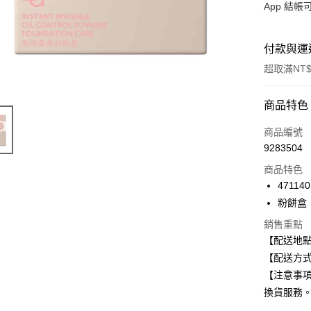
App 結
付款與運
超取滿NT$
付款方式
商品特色
信用卡一
商品編號
9283504
信用卡分
商品特色
3 期 
471140
合作金
粉餅盒
超商取貨
華南商
銷售重點
LINE Pay
上海商
【配送地
國泰世
Apple Pay
【配送方式
臺灣中
匯豐（
【注意事
街口支付
聯邦商
換貨服務
元大商
悠遊付