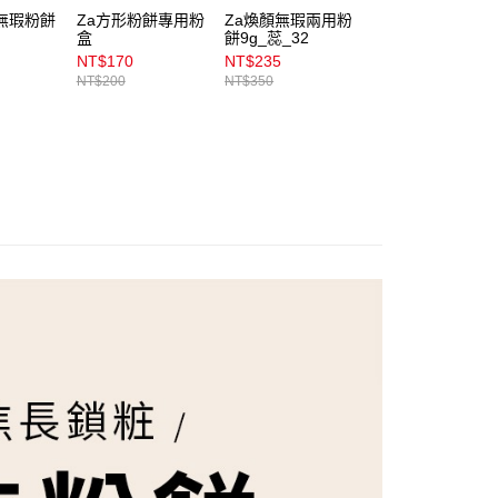
易時，得透過本服務購買商品或服務，並由商店將買賣／分期付
1取貨
無瑕粉餅
Za方形粉餅專用粉
Za煥顏無瑕兩用粉
Za煥顏無瑕兩用
金債權讓與本公司後，依約使用本公司帳單繳交帳款。
盒
餅9g_蕊_32
餅9g_蕊_20
00，滿NT$899(含以上)免運費
意付款使用「大哥付你分期」之契約關係目的，商店將以您的個人
NT$170
NT$235
NT$235
含姓名、電話或地址）提供予台灣大哥大進項蒐集、處理及利
NT$200
NT$350
NT$350
公司與您本人進行分期帳單所需資料之確認、核對及更正。
戶服務條款，請詳閱以下連結：
https://oppay.tw/userRule
00，滿NT$899(含以上)免運費
市自取
00，滿NT$399(含以上)免運費