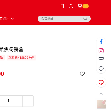
0
市資訊
瑕柔焦粉餅盒
活動
超取滿NT$899免運
00