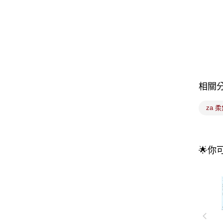
相關
za 
🌟你