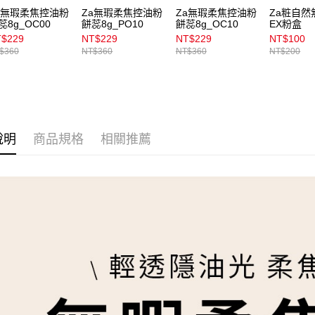
用戶於交
付款後7-1
a無瑕柔焦控油粉
Za無瑕柔焦控油粉
Za無瑕柔焦控油粉
Za粧自然
款買賣價
蕊8g_OC00
餅蕊8g_PO10
餅蕊8g_OC10
EX粉盒
每筆NT$1
2.基於同
$229
NT$229
NT$229
NT$100
資料（包
宅配
$360
NT$360
NT$360
NT$200
用，由本
3.完整用
每筆NT$1
付款後門
每筆NT$1
說明
商品規格
相關推薦