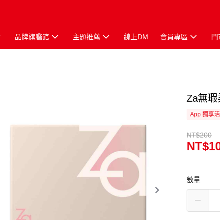
品牌旗艦館
主題推薦
線上DM
會員專區
門
Za無
App 獨享
NT$200
NT$1
數量