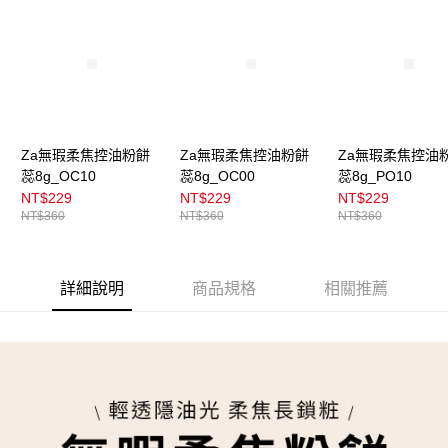
每筆NT$100，滿NT$899(含以上)免運費
消。如遇「轉專審核」未通過狀況，表示未達大哥付你分期系統評分，恕無
法說明評估內容。
付款後全家取貨
【繳款方式說明】
1.分期款項不併入電信帳單，「大哥付你分期」於每月結算日後寄送繳費提
每筆NT$100，滿NT$899(含以上)免運費
醒簡訊。
2.透過簡訊連結打開帳單後，可選擇「超商條碼／台灣大直營門市／銀行轉
7-11取貨付款
帳／街口支付／iPASS MONEY」等通路繳費。
每筆NT$100，滿NT$899(含以上)免運費
【注意事項】
Za無瑕柔焦控油粉餅
Za無瑕柔焦控油粉餅
Za無瑕柔焦控油
付款後7-11取貨
1.本服務係由「台灣大哥大股份有限公司」（以下簡稱本公司）所提供，讓
蕊8g_OC10
蕊8g_OC00
蕊8g_PO10
用戶於交易時，得透過本服務購買商品或服務，並由商店將買賣／分期付款
每筆NT$100，滿NT$899(含以上)免運費
NT$229
NT$229
NT$229
買賣價金債權讓與本公司後，依約使用本公司帳單繳交帳款。
NT$360
NT$360
NT$360
2.基於同意付款使用「大哥付你分期」之契約關係目的，商店將以您的個人
宅配
資料（包含姓名、電話或地址）提供予台灣大哥大進項蒐集、處理及利用，
由本公司與您本人進行分期帳單所需資料之確認、核對及更正。
每筆NT$100，滿NT$899(含以上)免運費
3.完整用戶服務條款，請詳閱以下連結：
https://oppay.tw/userRule
詳細說明
商品規格
相關推薦
付款後門市自取
每筆NT$100，滿NT$399(含以上)免運費