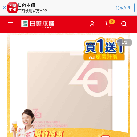
日藥本舖
開啟APP
立刻使用官方APP
0
1
/
1