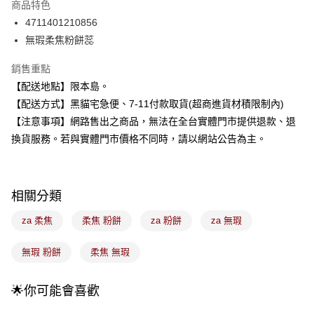
商品特色
合作金庫商業銀行
第一商業銀行
超商取貨付款
4711401210856
華南商業銀行
彰化商業銀行
無瑕柔焦粉餅蕊
LINE Pay
上海商業儲蓄銀行
台北富邦商業銀行
國泰世華商業銀行
兆豐國際商業銀行
Apple Pay
銷售重點
臺灣中小企業銀行
台中商業銀行
【配送地點】限本島。
匯豐（台灣）商業銀行
華泰商業銀行
街口支付
聯邦商業銀行
遠東國際商業銀行
【配送方式】黑貓宅急便、7-11付款取貨(超商進貨材積限制內)
元大商業銀行
永豐商業銀行
悠遊付
【注意事項】網路售出之商品，無法在全台實體門市提供退款、退
玉山商業銀行
星展（台灣）商業銀行
換貨服務。若與實體門市價格不同時，請以網站公告為主。
台新國際商業銀行
中國信託商業銀行
Google Pay
台灣樂天信用卡公司
全盈+PAY
相關分類
大哥付你分期
相關說明
za 柔焦
柔焦 粉餅
za 粉餅
za 無瑕
【大哥付你分期使用說明】
ATM付款
1.本服務由台灣大哥大提供，台灣大哥大用戶可立即使用無須另外申請。
無瑕 粉餅
柔焦 無瑕
2.付款方式選擇「大哥付你分期」，訂單成立後會自動跳轉到大哥付的交易
流程，驗證手機門號後，選擇欲分期的期數、繳款截止日，確認付款後即完
運送方式
成交易。
🌟你可能會喜歡
3.實際核准額度、可分期數及費用金額請依後續交易確認頁面所載為準。
全家取貨付款
4.訂單成立30分鐘內，如未前往確認交易或遇審核未通過，訂單將自動取