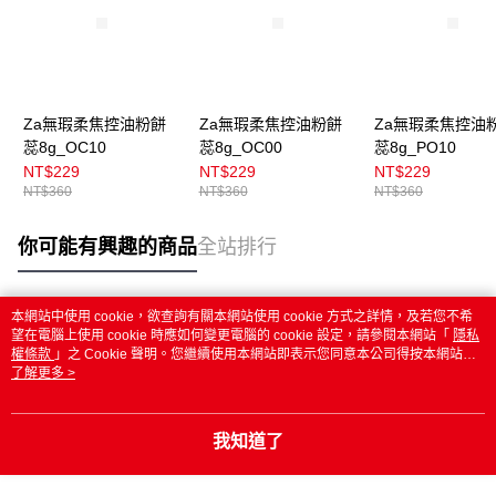
Za無瑕柔焦控油粉餅
Za無瑕柔焦控油粉餅
Za無瑕柔焦控油
蕊8g_OC10
蕊8g_OC00
蕊8g_PO10
NT$229
NT$229
NT$229
NT$360
NT$360
NT$360
你可能有興趣的商品
全站排行
本網站中使用 cookie，欲查詢有關本網站使用 cookie 方式之詳情，及若您不希
熱門標籤
望在電腦上使用 cookie 時應如何變更電腦的 cookie 設定，請參閱本網站「
隱私
權條款
」之 Cookie 聲明。您繼續使用本網站即表示您同意本公司得按本網站使
用條款之 Cookie 聲明使用 cookie。
了解更多 >
我知道了