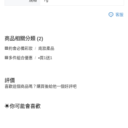
規格
7g
客服
商品相關分類 (2)
🟦約會必備彩妝
底妝產品
🟦多件組合優惠
▪️買1送1
評價
喜歡這個商品嗎？購買後給他一個好評吧
🌟你可能會喜歡