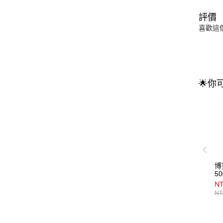
評價
喜歡這
🌟你
博
5
NT
NT