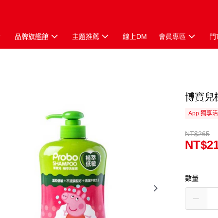
品牌旗艦館
主題推薦
線上DM
會員專區
門
博寶兒
App 獨享
NT$265
NT$2
數量