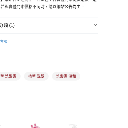
業銀行
星展（台灣）商業銀行
。若與實體門市價格不同時，請以網站公告為主。
際商業銀行
中國信託商業銀行
y
天信用卡公司
類 (1)
分期
頭髮護理
客服
你分期使用說明】
由台灣大哥大提供，台灣大哥大用戶可立即使用無須另外申請。
式選擇「大哥付你分期」，訂單成立後會自動跳轉到大哥付的交易
證手機門號後，選擇欲分期的期數、繳款截止日，確認付款後即
。
准額度、可分期數及費用金額請依後續交易確認頁面所載為準。
立30分鐘內，如未前往確認交易或遇審核未通過，訂單將自動取
付款
萃 洗髮露
植萃 洗髮
洗髮露 溫和
「轉專審核」未通過狀況，表示未達大哥付你分期系統評分，恕
00，滿NT$899(含以上)免運費
評估內容。
式說明】
家取貨
項不併入電信帳單，「大哥付你分期」於每月結算日後寄送繳費提
00，滿NT$899(含以上)免運費
訊連結打開帳單後，可選擇「超商條碼／台灣大直營門市／銀行轉
付／iPASS MONEY」等通路繳費。
付款
項】
00，滿NT$899(含以上)免運費
係由「台灣大哥大股份有限公司」（以下簡稱本公司）所提供，讓