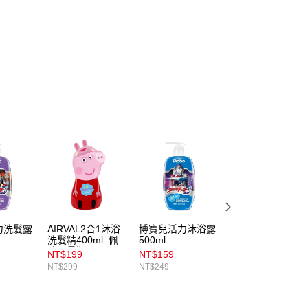
力洗髮露
AIRVAL2合1沐浴
博寶兒活力沐浴露
BIOLISS植物花蜜
洗髮精400ml_佩佩
500ml
漾澤洗髮露470ml
豬限量版
輕盈柔滑
NT$199
NT$159
NT$329
NT$299
NT$249
NT$379