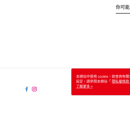
你可能
本網站中使用 cookie，欲查詢有關
設定，請參閱本網站「
隱私權條款
使用 cookie。
了解更多 >