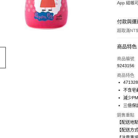
App 結
付款與運
超取滿NT$
付款方式
商品特色
信用卡一
商品編號
9243156
信用卡分
商品特色
3 期 
47132
合作金
不含皂
超商取貨
華南商
減少PM
LINE Pay
上海商
三倍保
國泰世
Apple Pay
銷售重點
臺灣中
匯豐（
【配送地
街口支付
聯邦商
【配送方式
元大商
悠遊付
【注意事