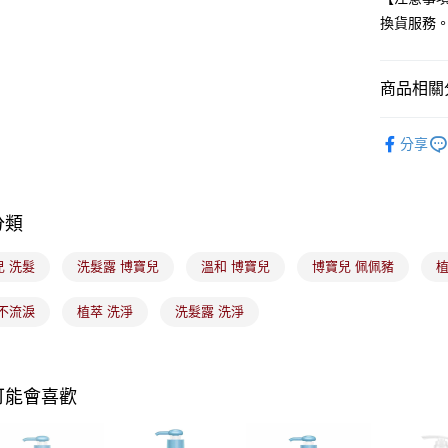
玉山商
換貨服務
台新國
Google Pa
台灣樂
全盈+PAY
商品相關分
大哥付你
美髮/美體
相關說明
分享
【大哥付
ATM付款
1.本服務
2.付款方
流程，驗
完成交易
分類
運送方式
3.實際核
4.訂單成
全家取貨
兒 洗髮
洗髮露 博寶兒
溫和 博寶兒
博寶兒 佩佩豬
植
消。如遇
每筆NT$1
無法說明
【繳款方
 不流淚
植萃 洗淨
洗髮露 洗淨
付款後全
1.分期款
醒簡訊。
每筆NT$1
2.透過簡
帳／街口支
7-11取貨
可能會喜歡
【注意事
每筆NT$1
1.本服務