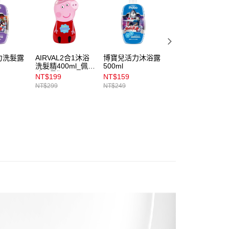
易時，得透過本服務購買商品或服務，並由商店將買賣／分期付
1取貨
金債權讓與本公司後，依約使用本公司帳單繳交帳款。
00，滿NT$899(含以上)免運費
意付款使用「大哥付你分期」之契約關係目的，商店將以您的個人
含姓名、電話或地址）提供予台灣大哥大進項蒐集、處理及利
公司與您本人進行分期帳單所需資料之確認、核對及更正。
戶服務條款，請詳閱以下連結：
https://oppay.tw/userRule
00，滿NT$899(含以上)免運費
力洗髮露
AIRVAL2合1沐浴
博寶兒活力沐浴露
BIOLISS植物花蜜
洗髮精400ml_佩佩
500ml
漾澤洗髮露470ml
市自取
豬限量版
輕盈柔滑
NT$199
NT$159
NT$329
00，滿NT$399(含以上)免運費
NT$299
NT$249
NT$379