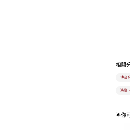
相關
博寶
洗髮
🌟你