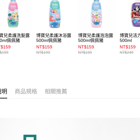
用戶於交
付款後7-1
款買賣價
每筆NT$1
2.基於同
資料（包
宅配
用，由本
3.完整用
每筆NT$1
寶兒柔護洗髮露
博寶兒柔護沐浴露
博寶兒柔護泡泡露
博寶兒活
00ml佩佩豬
500ml佩佩豬
500ml佩佩豬
500ml
付款後門
$159
NT$159
NT$159
NT$159
每筆NT$1
$199
NT$199
NT$199
NT$249
說明
商品規格
相關推薦