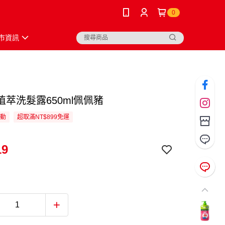
0
市資訊
植萃洗髮露650ml佩佩豬
活動
超取滿NT$899免運
19