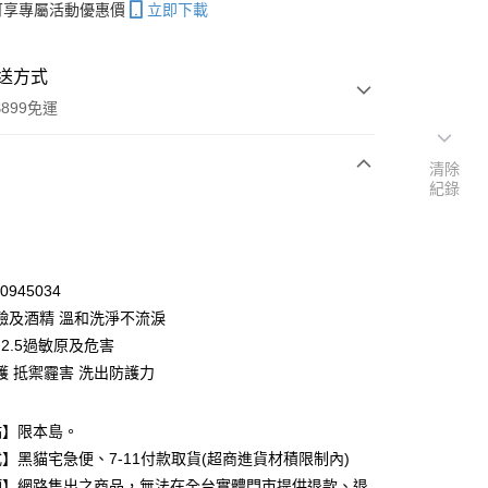
帳可享專屬活動優惠價
立即下載
送方式
899免運
清除
紀錄
次付款
期付款
0 利率 每期
NT$73
21家銀行
80945034
庫商業銀行
第一商業銀行
鹼及酒精 溫和洗淨不流淚
付款
業銀行
彰化商業銀行
2.5過敏原及危害
業儲蓄銀行
台北富邦商業銀行
護 抵禦霾害 洗出防護力
華商業銀行
兆豐國際商業銀行
小企業銀行
台中商業銀行
台灣）商業銀行
華泰商業銀行
點】限本島。
業銀行
遠東國際商業銀行
】黑貓宅急便、7-11付款取貨(超商進貨材積限制內)
業銀行
永豐商業銀行
項】網路售出之商品，無法在全台實體門市提供退款、退