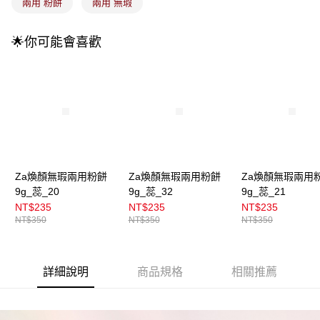
成交易。
兩用 粉餅
兩用 無瑕
3.實際核准額度、可分期數及費用金額請依後續交易確認頁面所載為準。
全家取貨付款
4.訂單成立30分鐘內，如未前往確認交易或遇審核未通過，訂單將自動取
每筆NT$100，滿NT$899(含以上)免運費
消。如遇「轉專審核」未通過狀況，表示未達大哥付你分期系統評分，恕無
🌟你可能會喜歡
法說明評估內容。
付款後全家取貨
【繳款方式說明】
1.分期款項不併入電信帳單，「大哥付你分期」於每月結算日後寄送繳費提
每筆NT$100，滿NT$899(含以上)免運費
醒簡訊。
2.透過簡訊連結打開帳單後，可選擇「超商條碼／台灣大直營門市／銀行轉
7-11取貨付款
帳／街口支付／iPASS MONEY」等通路繳費。
每筆NT$100，滿NT$899(含以上)免運費
【注意事項】
付款後7-11取貨
1.本服務係由「台灣大哥大股份有限公司」（以下簡稱本公司）所提供，讓
用戶於交易時，得透過本服務購買商品或服務，並由商店將買賣／分期付款
每筆NT$100，滿NT$899(含以上)免運費
Za煥顏無瑕兩用粉餅
Za煥顏無瑕兩用粉餅
Za煥顏無瑕兩用
買賣價金債權讓與本公司後，依約使用本公司帳單繳交帳款。
9g_蕊_20
9g_蕊_32
9g_蕊_21
2.基於同意付款使用「大哥付你分期」之契約關係目的，商店將以您的個人
宅配
資料（包含姓名、電話或地址）提供予台灣大哥大進項蒐集、處理及利用，
NT$235
NT$235
NT$235
由本公司與您本人進行分期帳單所需資料之確認、核對及更正。
每筆NT$100，滿NT$899(含以上)免運費
NT$350
NT$350
NT$350
3.完整用戶服務條款，請詳閱以下連結：
https://oppay.tw/userRule
付款後門市自取
每筆NT$100，滿NT$399(含以上)免運費
詳細說明
商品規格
相關推薦