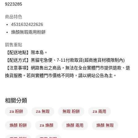
信用卡分期付款
9223285
3 期 0 利率 每期
NT$78
21家銀行
商品特色
合作金庫商業銀行
第一商業銀行
超商取貨付款
4531632422626
華南商業銀行
彰化商業銀行
煥顏無瑕兩用粉餅
LINE Pay
上海商業儲蓄銀行
台北富邦商業銀行
國泰世華商業銀行
兆豐國際商業銀行
Apple Pay
銷售重點
臺灣中小企業銀行
台中商業銀行
【配送地點】限本島。
匯豐（台灣）商業銀行
華泰商業銀行
街口支付
聯邦商業銀行
遠東國際商業銀行
【配送方式】黑貓宅急便、7-11付款取貨(超商進貨材積限制內)
元大商業銀行
永豐商業銀行
悠遊付
【注意事項】網路售出之商品，無法在全台實體門市提供退款、退
玉山商業銀行
星展（台灣）商業銀行
換貨服務。若與實體門市價格不同時，請以網站公告為主。
台新國際商業銀行
中國信託商業銀行
Google Pay
台灣樂天信用卡公司
全盈+PAY
相關分類
大哥付你分期
相關說明
za 粉餅
za 無瑕
無瑕 粉餅
za 兩用
【大哥付你分期使用說明】
ATM付款
1.本服務由台灣大哥大提供，台灣大哥大用戶可立即使用無須另外申請。
煥顏 粉餅
za 煥顏
煥顏 兩用
煥顏 無瑕
2.付款方式選擇「大哥付你分期」，訂單成立後會自動跳轉到大哥付的交易
流程，驗證手機門號後，選擇欲分期的期數、繳款截止日，確認付款後即完
運送方式