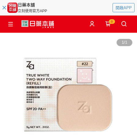
日藥本舖
開啟APP
立刻使用官方APP
0
1
/
1