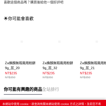
喜歡這個商品嗎？購買後給他一個好評吧
🌟你可能會喜歡
Za煥顏無瑕兩用粉餅
Za煥顏無瑕兩用粉餅
Za煥顏無瑕兩用
9g_蕊_20
9g_蕊_32
9g_蕊_21
NT$235
NT$235
NT$235
NT$350
NT$350
NT$350
你可能有興趣的商品
全站排行
本網站中使用 cookie，欲查詢有關本網站使用 cookie 方式之詳情，及若您不希