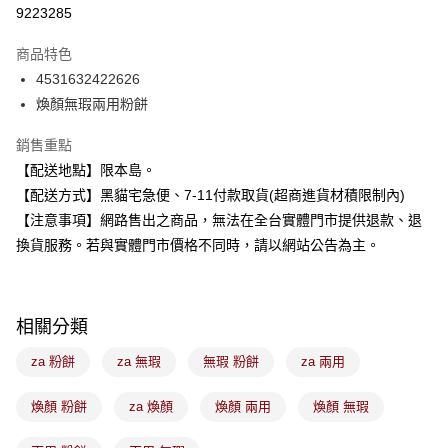
信用卡分期付款
9223285
3 期 0 利率 每期
NT$78
21家銀行
商品特色
合作金庫商業銀行
第一商業銀行
超商取貨付款
4531632422626
華南商業銀行
彰化商業銀行
煥顏無瑕兩用粉餅
LINE Pay
上海商業儲蓄銀行
台北富邦商業銀行
國泰世華商業銀行
兆豐國際商業銀行
Apple Pay
銷售重點
臺灣中小企業銀行
台中商業銀行
【配送地點】限本島。
匯豐（台灣）商業銀行
華泰商業銀行
街口支付
聯邦商業銀行
遠東國際商業銀行
【配送方式】黑貓宅急便、7-11付款取貨(超商進貨材積限制內)
元大商業銀行
永豐商業銀行
悠遊付
【注意事項】網路售出之商品，無法在全台實體門市提供退款、退
玉山商業銀行
星展（台灣）商業銀行
換貨服務。若與實體門市價格不同時，請以網站公告為主。
台新國際商業銀行
中國信託商業銀行
Google Pay
台灣樂天信用卡公司
全盈+PAY
相關分類
大哥付你分期
相關說明
za 粉餅
za 無瑕
無瑕 粉餅
za 兩用
【大哥付你分期使用說明】
ATM付款
1.本服務由台灣大哥大提供，台灣大哥大用戶可立即使用無須另外申請。
煥顏 粉餅
za 煥顏
煥顏 兩用
煥顏 無瑕
2.付款方式選擇「大哥付你分期」，訂單成立後會自動跳轉到大哥付的交易
流程，驗證手機門號後，選擇欲分期的期數、繳款截止日，確認付款後即完
運送方式