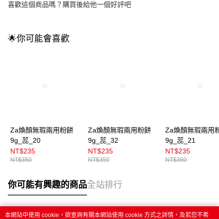
喜歡這個商品嗎？購買後給他一個好評吧
🌟你可能會喜歡
Za煥顏無瑕兩用粉餅
Za煥顏無瑕兩用粉餅
Za煥顏無瑕兩用
9g_蕊_20
9g_蕊_32
9g_蕊_21
NT$235
NT$235
NT$235
NT$350
NT$350
NT$350
你可能有興趣的商品
全站排行
本網站中使用 cookie，欲查詢有關本網站使用 cookie 方式之詳情，及若您不希