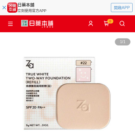
日藥本舖
開啟APP
立刻使用官方APP
0
1
/
1