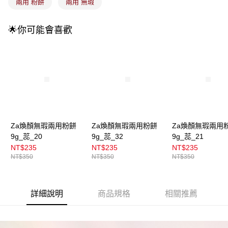
成交易。
兩用 粉餅
兩用 無瑕
3.實際核准額度、可分期數及費用金額請依後續交易確認頁面所載為準。
全家取貨付款
4.訂單成立30分鐘內，如未前往確認交易或遇審核未通過，訂單將自動取
每筆NT$100，滿NT$899(含以上)免運費
消。如遇「轉專審核」未通過狀況，表示未達大哥付你分期系統評分，恕無
🌟你可能會喜歡
法說明評估內容。
付款後全家取貨
【繳款方式說明】
1.分期款項不併入電信帳單，「大哥付你分期」於每月結算日後寄送繳費提
每筆NT$100，滿NT$899(含以上)免運費
醒簡訊。
2.透過簡訊連結打開帳單後，可選擇「超商條碼／台灣大直營門市／銀行轉
7-11取貨付款
帳／街口支付／iPASS MONEY」等通路繳費。
每筆NT$100，滿NT$899(含以上)免運費
【注意事項】
付款後7-11取貨
1.本服務係由「台灣大哥大股份有限公司」（以下簡稱本公司）所提供，讓
用戶於交易時，得透過本服務購買商品或服務，並由商店將買賣／分期付款
每筆NT$100，滿NT$899(含以上)免運費
Za煥顏無瑕兩用粉餅
Za煥顏無瑕兩用粉餅
Za煥顏無瑕兩用
買賣價金債權讓與本公司後，依約使用本公司帳單繳交帳款。
9g_蕊_20
9g_蕊_32
9g_蕊_21
2.基於同意付款使用「大哥付你分期」之契約關係目的，商店將以您的個人
宅配
資料（包含姓名、電話或地址）提供予台灣大哥大進項蒐集、處理及利用，
NT$235
NT$235
NT$235
由本公司與您本人進行分期帳單所需資料之確認、核對及更正。
每筆NT$100，滿NT$899(含以上)免運費
NT$350
NT$350
NT$350
3.完整用戶服務條款，請詳閱以下連結：
https://oppay.tw/userRule
付款後門市自取
每筆NT$100，滿NT$399(含以上)免運費
詳細說明
商品規格
相關推薦