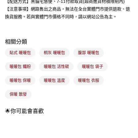
【配送方式】黑貓宅急便、7-11付款取貨(超商進貨材積限制內)
成交易。
3.實際核准額度、可分期數及費用金額請依後續交易確認頁面所載為準。
【注意事項】網路售出之商品，無法在全台實體門市提供退款、退
全家取貨付款
4.訂單成立30分鐘內，如未前往確認交易或遇審核未通過，訂單將自動取
換貨服務。若與實體門市價格不同時，請以網站公告為主。
每筆NT$100，滿NT$899(含以上)免運費
消。如遇「轉專審核」未通過狀況，表示未達大哥付你分期系統評分，恕無
法說明評估內容。
付款後全家取貨
【繳款方式說明】
1.分期款項不併入電信帳單，「大哥付你分期」於每月結算日後寄送繳費提
每筆NT$100，滿NT$899(含以上)免運費
相關分類
醒簡訊。
2.透過簡訊連結打開帳單後，可選擇「超商條碼／台灣大直營門市／銀行轉
7-11取貨付款
帳／街口支付／iPASS MONEY」等通路繳費。
貼式 暖暖包
桐灰 暖暖包
腹部 暖暖包
每筆NT$100，滿NT$899(含以上)免運費
【注意事項】
暖暖包 鐵粉
暖暖包 活性碳
暖暖包 袋子
付款後7-11取貨
1.本服務係由「台灣大哥大股份有限公司」（以下簡稱本公司）所提供，讓
用戶於交易時，得透過本服務購買商品或服務，並由商店將買賣／分期付款
每筆NT$100，滿NT$899(含以上)免運費
買賣價金債權讓與本公司後，依約使用本公司帳單繳交帳款。
暖暖包 保暖
暖暖包 溫度
暖暖包 衣服
2.基於同意付款使用「大哥付你分期」之契約關係目的，商店將以您的個人
宅配
資料（包含姓名、電話或地址）提供予台灣大哥大進項蒐集、處理及利用，
保暖 散發
由本公司與您本人進行分期帳單所需資料之確認、核對及更正。
每筆NT$100，滿NT$899(含以上)免運費
3.完整用戶服務條款，請詳閱以下連結：
https://oppay.tw/userRule
付款後門市自取
🌟你可能會喜歡
每筆NT$100，滿NT$399(含以上)免運費