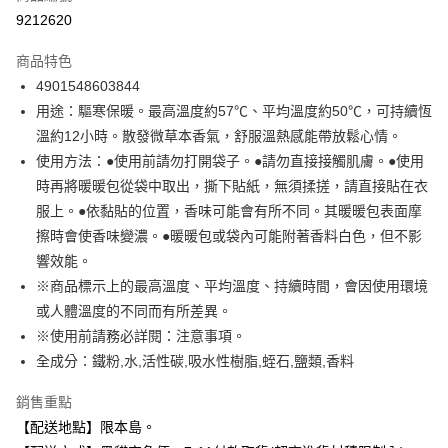
信用卡分期付款
9212620
3 期 0 利率 每期
NT$59
21家銀行
商品特色
合作金庫商業銀行
第一商業銀行
超商取貨付款
4901548603844
華南商業銀行
彰化商業銀行
用途：驅寒保暖。最高溫度約57℃、平均溫度約50℃，可持續恆
LINE Pay
上海商業儲蓄銀行
台北富邦商業銀行
國泰世華商業銀行
兆豐國際商業銀行
溫約12小時。散發微草本香氣，舒服溫熱感能帶放鬆心情。
Apple Pay
臺灣中小企業銀行
台中商業銀行
使用方法：●使用前請勿打開袋子。●請勿直接接觸肌膚。●使用
匯豐（台灣）商業銀行
華泰商業銀行
時再將暖暖包從袋中取出，撕下貼紙，無須揉搓，請直接貼在衣
街口支付
聯邦商業銀行
遠東國際商業銀行
服上。●依黏貼的位置，香味可能會有所不同。其暖暖包表面摩
元大商業銀行
永豐商業銀行
悠遊付
擦時會使香味變濃。●暖暖包或袋內可能附著香料白色，但不影
玉山商業銀行
星展（台灣）商業銀行
響效能。
台新國際商業銀行
中國信託商業銀行
Google Pay
台灣樂天信用卡公司
※商品標示上的最高溫度、平均溫度、持續時間，會因使用環境
全盈+PAY
或人體溫度的不同而有所差異。
大哥付你分期
※使用前請務必詳閱：注意事項。
相關說明
全成分：鐵粉,水,活性碳,吸水性樹脂,蛭石,鹽類,香料
【大哥付你分期使用說明】
ATM付款
銷售重點
1.本服務由台灣大哥大提供，台灣大哥大用戶可立即使用無須另外申請。
2.付款方式選擇「大哥付你分期」，訂單成立後會自動跳轉到大哥付的交易
【配送地點】限本島。
流程，驗證手機門號後，選擇欲分期的期數、繳款截止日，確認付款後即完
運送方式