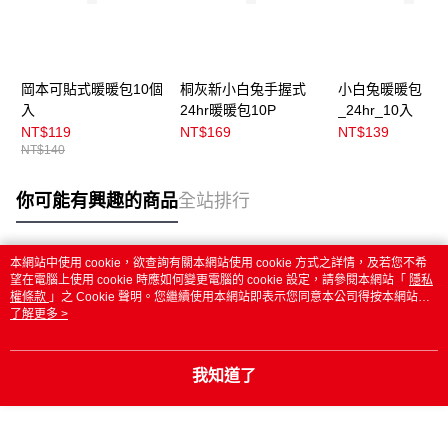
岡本可貼式暖暖包10個
桐灰新小白兔手握式
小白兔暖暖包
入
24hr暖暖包10P
_24hr_10入
NT$119
NT$169
NT$139
NT$140
你可能有興趣的商品
全站排行
本網站中使用 cookie，欲查詢有關本網站使用 cookie 方式之詳情，及若您不希
熱門標籤
望在電腦上使用 cookie 時應如何變更電腦的 cookie 設定，請參閱本網站「
隱私
權條款
」之 Cookie 聲明。您繼續使用本網站即表示您同意本公司得按本網站使
用條款之 Cookie 聲明使用 cookie。
了解更多 >
我知道了