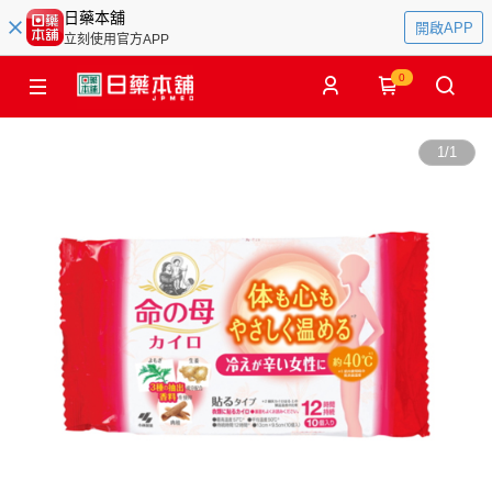
日藥本舖
開啟APP
立刻使用官方APP
0
1
/
1