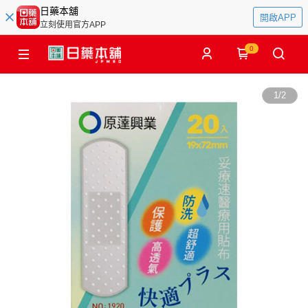
日藥本舖
開啟APP
立刻使用官方APP
0
1
/
2