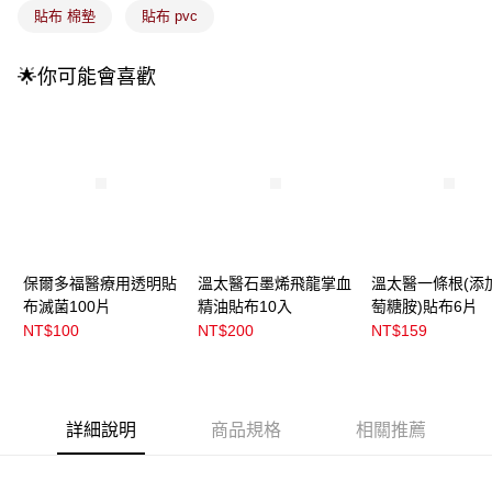
3.實際核准額度、可分期數及費用金額請依後續交易確認頁面所載為準。
全家取貨付款
貼布 棉墊
貼布 pvc
4.訂單成立30分鐘內，如未前往確認交易或遇審核未通過，訂單將自動取
每筆NT$100，滿NT$899(含以上)免運費
消。如遇「轉專審核」未通過狀況，表示未達大哥付你分期系統評分，恕無
法說明評估內容。
🌟你可能會喜歡
付款後全家取貨
【繳款方式說明】
1.分期款項不併入電信帳單，「大哥付你分期」於每月結算日後寄送繳費提
每筆NT$100，滿NT$899(含以上)免運費
醒簡訊。
2.透過簡訊連結打開帳單後，可選擇「超商條碼／台灣大直營門市／銀行轉
7-11取貨付款
帳／街口支付／iPASS MONEY」等通路繳費。
每筆NT$100，滿NT$899(含以上)免運費
【注意事項】
付款後7-11取貨
1.本服務係由「台灣大哥大股份有限公司」（以下簡稱本公司）所提供，讓
用戶於交易時，得透過本服務購買商品或服務，並由商店將買賣／分期付款
每筆NT$100，滿NT$899(含以上)免運費
買賣價金債權讓與本公司後，依約使用本公司帳單繳交帳款。
2.基於同意付款使用「大哥付你分期」之契約關係目的，商店將以您的個人
保爾多福醫療用透明貼
溫太醫石墨烯飛龍掌血
溫太醫一條根(添
宅配
資料（包含姓名、電話或地址）提供予台灣大哥大進項蒐集、處理及利用，
布滅菌100片
精油貼布10入
萄糖胺)貼布6片
由本公司與您本人進行分期帳單所需資料之確認、核對及更正。
每筆NT$100，滿NT$899(含以上)免運費
NT$100
NT$200
NT$159
3.完整用戶服務條款，請詳閱以下連結：
https://oppay.tw/userRule
付款後門市自取
每筆NT$100，滿NT$399(含以上)免運費
詳細說明
商品規格
相關推薦