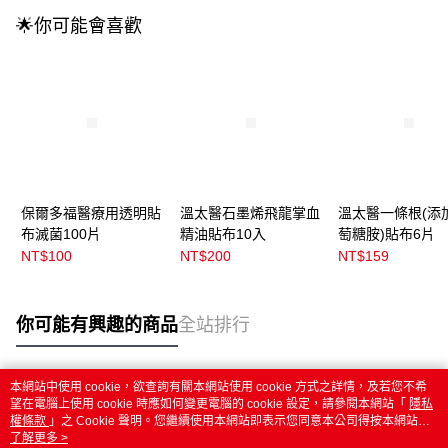
🌟你可能會喜歡
保爾多福醫療用透明貼
溫太醫石墨烯飛龍掌血
溫太醫一條根(添
布滅菌100片
精油貼布10入
萄糖胺)貼布6片
NT$100
NT$200
NT$159
你可能有興趣的商品
全站排行
本網站中使用 cookie，欲查詢有關本網站使用 cookie 方式之詳情，及若您不希
熱門標籤
望在電腦上使用 cookie 時應如何變更電腦的 cookie 設定，請參閱本網站「
隱私
權條款
」之 Cookie 聲明。您繼續使用本網站即表示您同意本公司得按本網站使
用條款之 Cookie 聲明使用 cookie。
了解更多 >