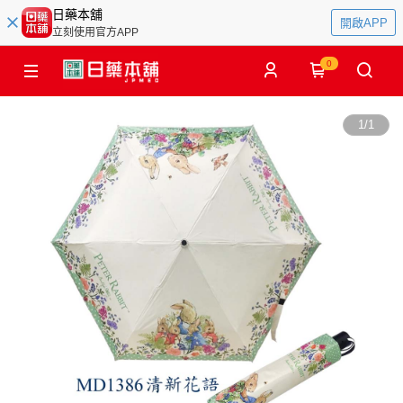
日藥本舖
開啟APP
立刻使用官方APP
0
1
/
1