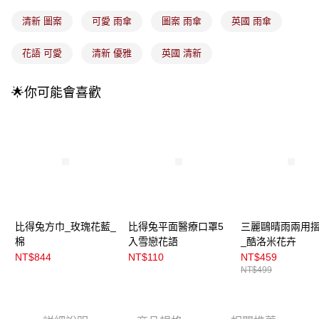
流程，驗證手機門號後，選擇欲分期的期數、繳款截止日，確認付款後即完
運送方式
成交易。
清新 圖案
可愛 雨傘
圖案 雨傘
英國 雨傘
3.實際核准額度、可分期數及費用金額請依後續交易確認頁面所載為準。
全家取貨付款
4.訂單成立30分鐘內，如未前往確認交易或遇審核未通過，訂單將自動取
每筆NT$100，滿NT$899(含以上)免運費
花語 可愛
清新 優雅
英國 清新
消。如遇「轉專審核」未通過狀況，表示未達大哥付你分期系統評分，恕無
法說明評估內容。
付款後全家取貨
【繳款方式說明】
🌟你可能會喜歡
1.分期款項不併入電信帳單，「大哥付你分期」於每月結算日後寄送繳費提
每筆NT$100，滿NT$899(含以上)免運費
醒簡訊。
2.透過簡訊連結打開帳單後，可選擇「超商條碼／台灣大直營門市／銀行轉
7-11取貨付款
帳／街口支付／iPASS MONEY」等通路繳費。
每筆NT$100，滿NT$899(含以上)免運費
【注意事項】
付款後7-11取貨
1.本服務係由「台灣大哥大股份有限公司」（以下簡稱本公司）所提供，讓
用戶於交易時，得透過本服務購買商品或服務，並由商店將買賣／分期付款
每筆NT$100，滿NT$899(含以上)免運費
買賣價金債權讓與本公司後，依約使用本公司帳單繳交帳款。
2.基於同意付款使用「大哥付你分期」之契約關係目的，商店將以您的個人
宅配
資料（包含姓名、電話或地址）提供予台灣大哥大進項蒐集、處理及利用，
比得兔方巾_玫瑰花藍_
比得兔平面醫療口罩5
三麗鷗晴雨兩用
由本公司與您本人進行分期帳單所需資料之確認、核對及更正。
每筆NT$100，滿NT$899(含以上)免運費
棉
入雪戀花語
_酷洛米花卉
3.完整用戶服務條款，請詳閱以下連結：
https://oppay.tw/userRule
NT$844
NT$110
NT$459
付款後門市自取
NT$499
每筆NT$100，滿NT$399(含以上)免運費