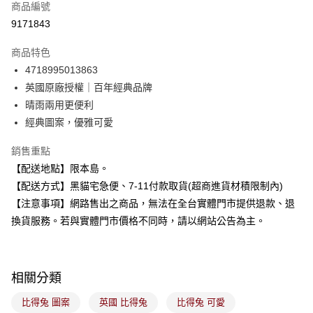
商品編號
信用卡分期付款
9171843
3 期 0 利率 每期
NT$246
21家銀行
商品特色
合作金庫商業銀行
第一商業銀行
超商取貨付款
4718995013863
華南商業銀行
彰化商業銀行
英國原廠授權｜百年經典品牌
LINE Pay
上海商業儲蓄銀行
台北富邦商業銀行
國泰世華商業銀行
兆豐國際商業銀行
晴雨兩用更便利
Apple Pay
臺灣中小企業銀行
台中商業銀行
經典圖案，優雅可愛
匯豐（台灣）商業銀行
華泰商業銀行
街口支付
聯邦商業銀行
遠東國際商業銀行
銷售重點
元大商業銀行
永豐商業銀行
悠遊付
【配送地點】限本島。
玉山商業銀行
星展（台灣）商業銀行
【配送方式】黑貓宅急便、7-11付款取貨(超商進貨材積限制內)
台新國際商業銀行
中國信託商業銀行
Google Pay
【注意事項】網路售出之商品，無法在全台實體門市提供退款、退
台灣樂天信用卡公司
全盈+PAY
換貨服務。若與實體門市價格不同時，請以網站公告為主。
大哥付你分期
相關說明
相關分類
【大哥付你分期使用說明】
ATM付款
1.本服務由台灣大哥大提供，台灣大哥大用戶可立即使用無須另外申請。
比得兔 圖案
英國 比得兔
比得兔 可愛
2.付款方式選擇「大哥付你分期」，訂單成立後會自動跳轉到大哥付的交易