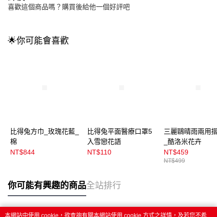
喜歡這個商品嗎？購買後給他一個好評吧
🌟你可能會喜歡
比得兔方巾_玫瑰花藍_
比得兔平面醫療口罩5
三麗鷗晴雨兩用
棉
入雪戀花語
_酷洛米花卉
NT$844
NT$110
NT$459
NT$499
你可能有興趣的商品
全站排行
本網站中使用 cookie，欲查詢有關本網站使用 cookie 方式之詳情，及若您不希