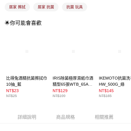
流程，驗證手機門號後，選擇欲分期的期數、繳款截止日，確認付款後即完
運送方式
成交易。
居家 擦拭
居家 抗菌
抗菌 玩具
3.實際核准額度、可分期數及費用金額請依後續交易確認頁面所載為準。
全家取貨付款
4.訂單成立30分鐘內，如未前往確認交易或遇審核未通過，訂單將自動取
每筆NT$100，滿NT$899(含以上)免運費
消。如遇「轉專審核」未通過狀況，表示未達大哥付你分期系統評分，恕無
🌟你可能會喜歡
法說明評估內容。
付款後全家取貨
【繳款方式說明】
1.分期款項不併入電信帳單，「大哥付你分期」於每月結算日後寄送繳費提
每筆NT$100，滿NT$899(含以上)免運費
醒簡訊。
2.透過簡訊連結打開帳單後，可選擇「超商條碼／台灣大直營門市／銀行轉
7-11取貨付款
帳／街口支付／iPASS MONEY」等通路繳費。
每筆NT$100，滿NT$899(含以上)免運費
【注意事項】
付款後7-11取貨
1.本服務係由「台灣大哥大股份有限公司」（以下簡稱本公司）所提供，讓
用戶於交易時，得透過本服務購買商品或服務，並由商店將買賣／分期付款
每筆NT$100，滿NT$899(含以上)免運費
比得兔酒精抗菌擦拭巾
IRIS除菌極厚濕紙巾酒
IKEMOTO抗菌
買賣價金債權讓與本公司後，依約使用本公司帳單繳交帳款。
10抽_藍
精型65張WTB_65A瓶
HW_500G_綠
2.基於同意付款使用「大哥付你分期」之契約關係目的，商店將以您的個人
宅配
裝
資料（包含姓名、電話或地址）提供予台灣大哥大進項蒐集、處理及利用，
NT$23
NT$129
NT$145
由本公司與您本人進行分期帳單所需資料之確認、核對及更正。
每筆NT$100，滿NT$899(含以上)免運費
NT$25
NT$199
NT$185
3.完整用戶服務條款，請詳閱以下連結：
https://oppay.tw/userRule
付款後門市自取
每筆NT$100，滿NT$399(含以上)免運費
詳細說明
商品規格
相關推薦