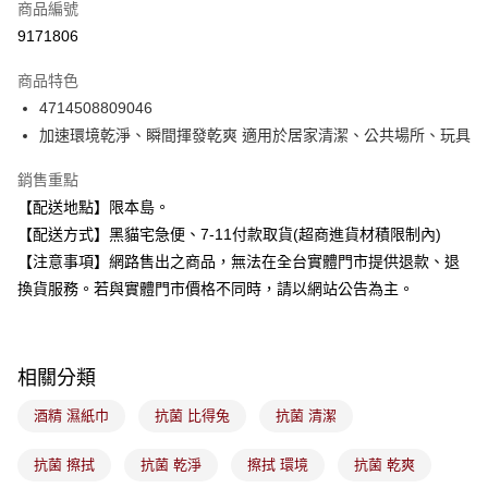
商品編號
信用卡分期付款
9171806
3 期 0 利率 每期
NT$7
21家銀行
商品特色
合作金庫商業銀行
第一商業銀行
超商取貨付款
4714508809046
華南商業銀行
彰化商業銀行
加速環境乾淨、瞬間揮發乾爽 適用於居家清潔、公共場所、玩具
LINE Pay
上海商業儲蓄銀行
台北富邦商業銀行
國泰世華商業銀行
兆豐國際商業銀行
Apple Pay
銷售重點
臺灣中小企業銀行
台中商業銀行
【配送地點】限本島。
匯豐（台灣）商業銀行
華泰商業銀行
街口支付
聯邦商業銀行
遠東國際商業銀行
【配送方式】黑貓宅急便、7-11付款取貨(超商進貨材積限制內)
元大商業銀行
永豐商業銀行
悠遊付
【注意事項】網路售出之商品，無法在全台實體門市提供退款、退
玉山商業銀行
星展（台灣）商業銀行
換貨服務。若與實體門市價格不同時，請以網站公告為主。
台新國際商業銀行
中國信託商業銀行
Google Pay
台灣樂天信用卡公司
全盈+PAY
相關分類
大哥付你分期
相關說明
酒精 濕紙巾
抗菌 比得兔
抗菌 清潔
【大哥付你分期使用說明】
ATM付款
1.本服務由台灣大哥大提供，台灣大哥大用戶可立即使用無須另外申請。
抗菌 擦拭
抗菌 乾淨
擦拭 環境
抗菌 乾爽
2.付款方式選擇「大哥付你分期」，訂單成立後會自動跳轉到大哥付的交易