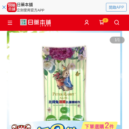
日藥本舖
開啟APP
立刻使用官方APP
0
1
/
1