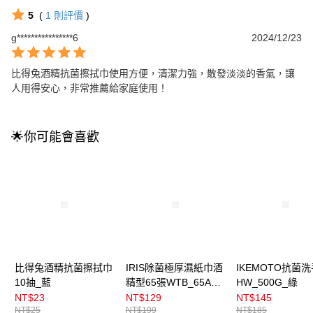
5
(
1
則評價
)
g****************6
2024/12/23
比得兔酒精抗菌擦拭巾使用方便，清潔力強，散發淡淡的香氣，讓
人用得安心，非常推薦給家庭使用！
🌟你可能會喜歡
比得兔酒精抗菌擦拭巾
IRIS除菌極厚濕紙巾酒
IKEMOTO抗菌
10抽_藍
精型65張WTB_65A瓶
HW_500G_綠
裝
NT$23
NT$129
NT$145
NT$25
NT$199
NT$185