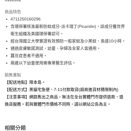
3 期 0 利率 每期
NT$76
21家銀行
商品特色
合作金庫商業銀行
第一商業銀行
超商取貨付款
4711250160296
華南商業銀行
彰化商業銀行
含環保署核准最新防蚊成分-派卡瑞丁(Picaridin)，該成分獲世界
LINE Pay
上海商業儲蓄銀行
台北富邦商業銀行
國泰世華商業銀行
兆豐國際商業銀行
衛生組織及美國環保署認可。
Apple Pay
臺灣中小企業銀行
台中商業銀行
經台灣國立大學實證有效預防一般家蚊及小黑蚊，長達10小時。
匯豐（台灣）商業銀行
華泰商業銀行
通過皮膚敏感測試，幼童、孕婦及全家人皆適用。
街口支付
聯邦商業銀行
遠東國際商業銀行
蠶豆症患者不適用。
元大商業銀行
永豐商業銀行
悠遊付
兩歲以下幼童使用需專業醫生評估。
玉山商業銀行
星展（台灣）商業銀行
台新國際商業銀行
中國信託商業銀行
Google Pay
銷售重點
台灣樂天信用卡公司
全盈+PAY
【配送地點】限本島。
【配送方式】黑貓宅急便、7-11付款取貨(超商進貨材積限制內)
大哥付你分期
【注意事項】網路售出之商品，無法在全台實體門市提供退款、退
相關說明
換貨服務。若與實體門市價格不同時，請以網站公告為主。
【大哥付你分期使用說明】
ATM付款
1.本服務由台灣大哥大提供，台灣大哥大用戶可立即使用無須另外申請。
2.付款方式選擇「大哥付你分期」，訂單成立後會自動跳轉到大哥付的交易
流程，驗證手機門號後，選擇欲分期的期數、繳款截止日，確認付款後即完
運送方式
成交易。
相關分類