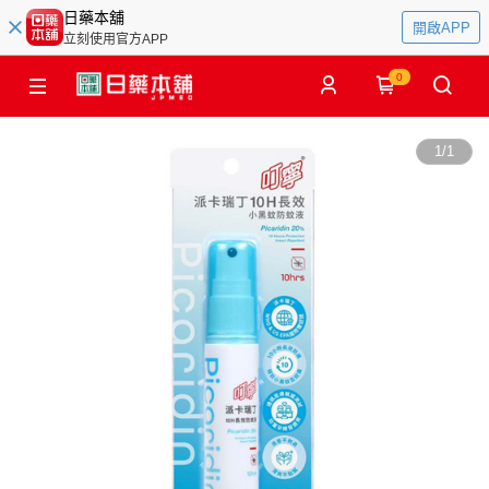
日藥本舖
開啟APP
立刻使用官方APP
0
1
/
1