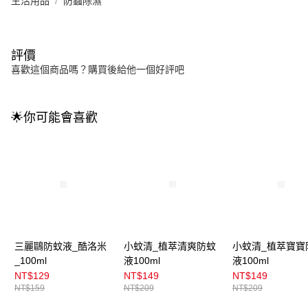
生活用品
防蟲除濕
評價
喜歡這個商品嗎？購買後給他一個好評吧
🌟你可能會喜歡
三麗鷗防蚊液_酷洛米
小蚊清_植萃清爽防蚊
小蚊清_植萃寶寶
_100ml
液100ml
液100ml
NT$129
NT$149
NT$149
NT$159
NT$209
NT$209