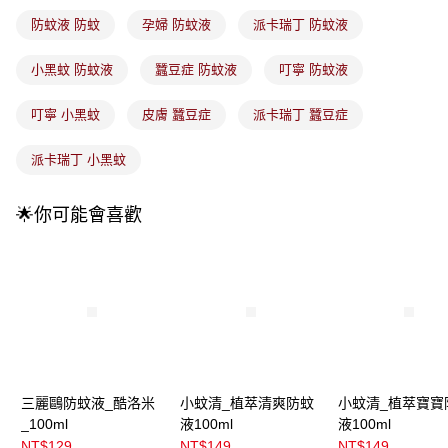
3.實際核准額度、可分期數及費用金額請依後續交易確認頁面所載為準。
全家取貨付款
4.訂單成立30分鐘內，如未前往確認交易或遇審核未通過，訂單將自動取
防蚊液 防蚊
孕婦 防蚊液
派卡瑞丁 防蚊液
每筆NT$100，滿NT$899(含以上)免運費
消。如遇「轉專審核」未通過狀況，表示未達大哥付你分期系統評分，恕無
法說明評估內容。
小黑蚊 防蚊液
蠶豆症 防蚊液
叮寧 防蚊液
付款後全家取貨
【繳款方式說明】
1.分期款項不併入電信帳單，「大哥付你分期」於每月結算日後寄送繳費提
每筆NT$100，滿NT$899(含以上)免運費
醒簡訊。
叮寧 小黑蚊
皮膚 蠶豆症
派卡瑞丁 蠶豆症
2.透過簡訊連結打開帳單後，可選擇「超商條碼／台灣大直營門市／銀行轉
7-11取貨付款
帳／街口支付／iPASS MONEY」等通路繳費。
派卡瑞丁 小黑蚊
每筆NT$100，滿NT$899(含以上)免運費
【注意事項】
付款後7-11取貨
1.本服務係由「台灣大哥大股份有限公司」（以下簡稱本公司）所提供，讓
🌟你可能會喜歡
用戶於交易時，得透過本服務購買商品或服務，並由商店將買賣／分期付款
每筆NT$100，滿NT$899(含以上)免運費
買賣價金債權讓與本公司後，依約使用本公司帳單繳交帳款。
2.基於同意付款使用「大哥付你分期」之契約關係目的，商店將以您的個人
宅配
資料（包含姓名、電話或地址）提供予台灣大哥大進項蒐集、處理及利用，
由本公司與您本人進行分期帳單所需資料之確認、核對及更正。
每筆NT$100，滿NT$899(含以上)免運費
3.完整用戶服務條款，請詳閱以下連結：
https://oppay.tw/userRule
付款後門市自取
每筆NT$100，滿NT$399(含以上)免運費
三麗鷗防蚊液_酷洛米
小蚊清_植萃清爽防蚊
小蚊清_植萃寶寶
_100ml
液100ml
液100ml
NT$129
NT$149
NT$149