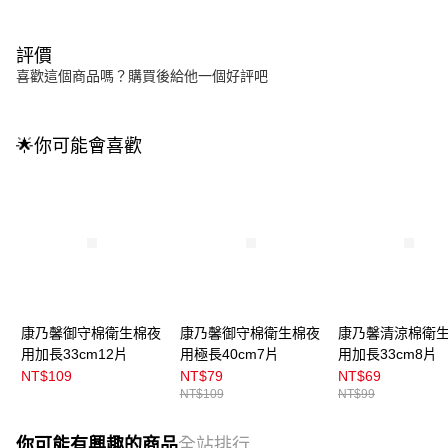
評價
喜歡這個商品嗎？購買後給他一個好評吧
🌟你可能會喜歡
康乃馨御守棉衛生棉夜
康乃馨御守棉衛生棉夜
康乃馨清涼棉衛
用加長33cm12片
用極長40cm7片
用加長33cm8片
NT$109
NT$79
NT$69
NT$109
NT$99
你可能有興趣的商品
全站排行