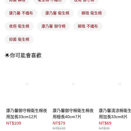
3.實際核准額度、可分期數及費用金額請依後續交易確認頁面所載為準。
全家取貨付款
4.訂單成立30分鐘內，如未前往確認交易或遇審核未通過，訂單將自動取
每筆NT$100，滿NT$899(含以上)免運費
消。如遇「轉專審核」未通過狀況，表示未達大哥付你分期系統評分，恕無
康乃馨 不織布
康乃馨 衛生棉
瞬吸 衛生棉
法說明評估內容。
付款後全家取貨
【繳款方式說明】
夜用 衛生棉
康乃馨 御守棉
瞬吸 不織布
1.分期款項不併入電信帳單，「大哥付你分期」於每月結算日後寄送繳費提
每筆NT$100，滿NT$899(含以上)免運費
醒簡訊。
2.透過簡訊連結打開帳單後，可選擇「超商條碼／台灣大直營門市／銀行轉
抑菌 衛生棉
7-11取貨付款
帳／街口支付／iPASS MONEY」等通路繳費。
每筆NT$100，滿NT$899(含以上)免運費
【注意事項】
🌟你可能會喜歡
付款後7-11取貨
1.本服務係由「台灣大哥大股份有限公司」（以下簡稱本公司）所提供，讓
用戶於交易時，得透過本服務購買商品或服務，並由商店將買賣／分期付款
每筆NT$100，滿NT$899(含以上)免運費
買賣價金債權讓與本公司後，依約使用本公司帳單繳交帳款。
2.基於同意付款使用「大哥付你分期」之契約關係目的，商店將以您的個人
宅配
資料（包含姓名、電話或地址）提供予台灣大哥大進項蒐集、處理及利用，
由本公司與您本人進行分期帳單所需資料之確認、核對及更正。
每筆NT$100，滿NT$899(含以上)免運費
3.完整用戶服務條款，請詳閱以下連結：
https://oppay.tw/userRule
付款後門市自取
每筆NT$100，滿NT$399(含以上)免運費
康乃馨御守棉衛生棉夜
康乃馨御守棉衛生棉夜
康乃馨清涼棉衛
用加長33cm12片
用極長40cm7片
用加長33cm8片
NT$109
NT$79
NT$69
NT$109
NT$99