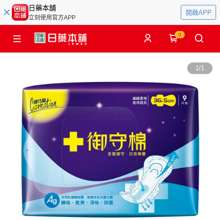
日藥本舖
開啟APP
立刻使用官方APP
0
1
/
1