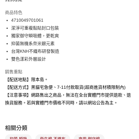
3 期 0 利率 每期
NT$36
21家銀行
商品特色
合作金庫商業銀行
第一商業銀行
超商取貨付款
4710049701061
華南商業銀行
彰化商業銀行
潔淨可重複黏貼封口包裝
LINE Pay
上海商業儲蓄銀行
台北富邦商業銀行
國泰世華商業銀行
兆豐國際商業銀行
獨家御守瞬吸體，更乾爽
Apple Pay
臺灣中小企業銀行
台中商業銀行
抑菌無機系奈米銀元素
匯豐（台灣）商業銀行
華泰商業銀行
台灣KNH不織布研發製造
街口支付
聯邦商業銀行
遠東國際商業銀行
雙色漾彩外層設計
元大商業銀行
永豐商業銀行
悠遊付
玉山商業銀行
星展（台灣）商業銀行
銷售重點
台新國際商業銀行
中國信託商業銀行
Google Pay
【配送地點】限本島。
台灣樂天信用卡公司
全盈+PAY
【配送方式】黑貓宅急便、7-11付款取貨(超商進貨材積限制內)
【注意事項】網路售出之商品，無法在全台實體門市提供退款、退
大哥付你分期
換貨服務。若與實體門市價格不同時，請以網站公告為主。
相關說明
【大哥付你分期使用說明】
ATM付款
1.本服務由台灣大哥大提供，台灣大哥大用戶可立即使用無須另外申請。
2.付款方式選擇「大哥付你分期」，訂單成立後會自動跳轉到大哥付的交易
相關分類
流程，驗證手機門號後，選擇欲分期的期數、繳款截止日，確認付款後即完
運送方式
成交易。
抑菌 瞬吸
衛生棉 不織布
夜用 御守棉