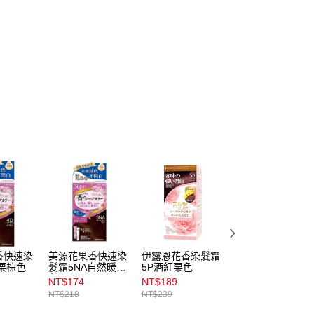
香快速染
美源花果香快速染
伊露恩花香染髮霜
麗絲美源快速染髮
栗棕色
髮霜5NA自然暖棕
5P酒紅栗色
霜-5自然栗色
色
NT$174
NT$189
NT$188
NT$218
NT$239
NT$250