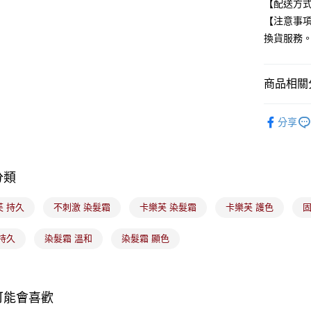
【配送方式
台新國
Google Pa
【注意事
台灣樂
全盈+PAY
換貨服務
大哥付你
相關說明
商品相關分
【大哥付
ATM付款
1.本服務
美髮/美體
2.付款方
分享
流程，驗
美髮/美體
完成交易
運送方式
3.實際核
4.訂單成
全家取貨
分類
消。如遇
每筆NT$1
無法說明
【繳款方
芙 持久
不刺激 染髮霜
卡樂芙 染髮霜
卡樂芙 護色
固
付款後全
1.分期款
醒簡訊。
每筆NT$1
持久
染髮霜 溫和
染髮霜 顯色
2.透過簡
帳／街口支
7-11取貨
【注意事
每筆NT$1
1.本服務
可能會喜歡
用戶於交
付款後7-1