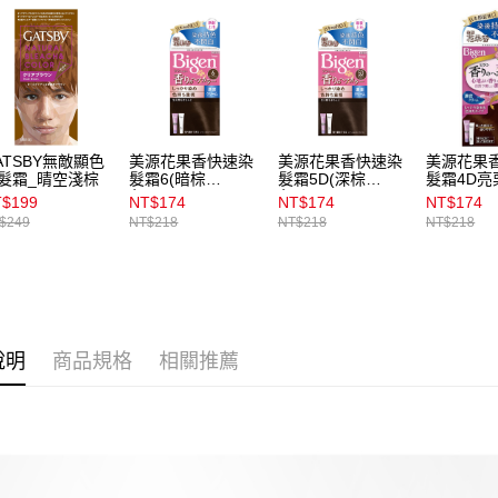
款買賣價
每筆NT$1
2.基於同
資料（包
宅配
用，由本
3.完整用
每筆NT$1
付款後門
ATSBY無敵顯色
美源花果香快速染
美源花果香快速染
美源花果
每筆NT$1
髮霜_晴空淺棕
髮霜6(暗棕
髮霜5D(深棕
髮霜4D亮
色)40g*40g
色)40g*40g
$199
NT$174
NT$174
NT$174
$249
NT$218
NT$218
NT$218
說明
商品規格
相關推薦