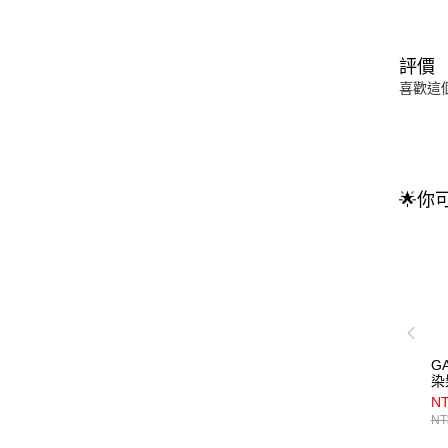
評價
喜歡這
🌟你
G
染
NT
NT