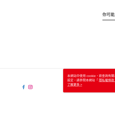
你可能
本網站中使用 cookie，欲查詢有關
設定，請參閱本網站「
隱私權條款
使用 cookie。
了解更多 >