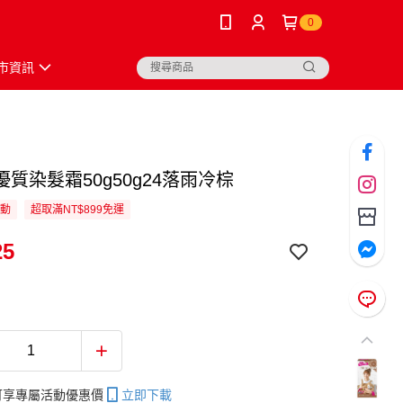
0
市資訊
質染髮霜50g50g24落雨冷棕
活動
超取滿NT$899免運
25
帳可享專屬活動優惠價
立即下載