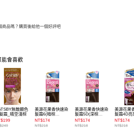
個商品嗎？購買後給他一個好評吧
可能會喜歡
ATSBY無敵顯色
美源花果香快速染
美源花果香快速染
美源花果
髮霜_晴空淺棕
髮霜6(暗棕
髮霜5D(深棕
髮霜4D亮
色)40g*40g
色)40g*40g
$199
NT$174
NT$174
NT$174
$249
NT$218
NT$218
NT$218