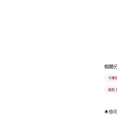
相關
卡樂
固色 
🌟你