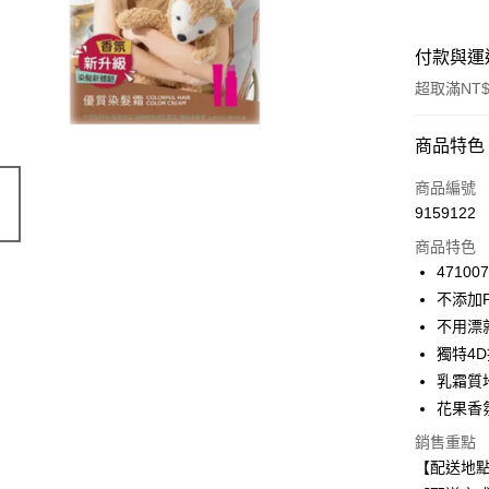
付款與運
超取滿NT$
付款方式
商品特色
信用卡一
商品編號
9159122
信用卡分
商品特色
3 期 
47100
合作金
不添加
超商取貨
華南商
不用漂
LINE Pay
上海商
獨特4
國泰世
乳霜質
Apple Pay
臺灣中
花果香
匯豐（
街口支付
聯邦商
銷售重點
元大商
悠遊付
【配送地
玉山商