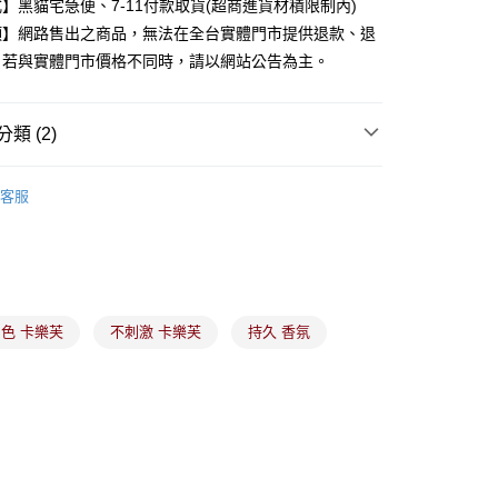
】黑貓宅急便、7-11付款取貨(超商進貨材積限制內)
際商業銀行
中國信託商業銀行
y
項】網路售出之商品，無法在全台實體門市提供退款、退
天信用卡公司
。若與實體門市價格不同時，請以網站公告為主。
分期
類 (2)
你分期使用說明】
由台灣大哥大提供，台灣大哥大用戶可立即使用無須另外申請。
頭髮護理
式選擇「大哥付你分期」，訂單成立後會自動跳轉到大哥付的交易
客服
證手機門號後，選擇欲分期的期數、繳款截止日，確認付款後即
染髮造型
。
准額度、可分期數及費用金額請依後續交易確認頁面所載為準。
立30分鐘內，如未前往確認交易或遇審核未通過，訂單將自動取
付款
「轉專審核」未通過狀況，表示未達大哥付你分期系統評分，恕
00，滿NT$899(含以上)免運費
評估內容。
式說明】
色 卡樂芙
不刺激 卡樂芙
持久 香氛
家取貨
項不併入電信帳單，「大哥付你分期」於每月結算日後寄送繳費提
00，滿NT$899(含以上)免運費
訊連結打開帳單後，可選擇「超商條碼／台灣大直營門市／銀行轉
付／iPASS MONEY」等通路繳費。
付款
項】
00，滿NT$899(含以上)免運費
係由「台灣大哥大股份有限公司」（以下簡稱本公司）所提供，讓
易時，得透過本服務購買商品或服務，並由商店將買賣／分期付
1取貨