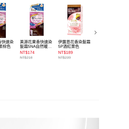
金債權讓與本公司後，依約使用本公司帳單繳交帳款。
00，滿NT$899(含以上)免運費
意付款使用「大哥付你分期」之契約關係目的，商店將以您的個人
含姓名、電話或地址）提供予台灣大哥大進項蒐集、處理及利
公司與您本人進行分期帳單所需資料之確認、核對及更正。
戶服務條款，請詳閱以下連結：
https://oppay.tw/userRule
00，滿NT$899(含以上)免運費
市自取
香快速染
美源花果香快速染
伊露恩花香染髮霜
麗絲美源快速染髮
00，滿NT$399(含以上)免運費
栗棕色
髮霜5NA自然暖棕
5P酒紅栗色
霜-5自然栗色
色
NT$174
NT$189
NT$188
NT$218
NT$239
NT$250