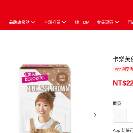
品牌旗艦館
主題推薦
線上DM
會員專區
門
卡樂芙優
App 獨享
NT$2
數量
App 結