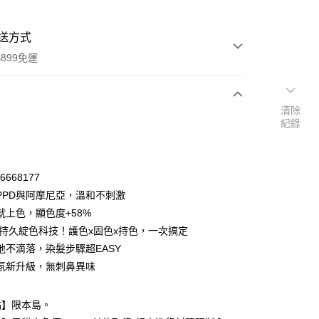
送方式
899免運
清除
次付款
紀錄
期付款
0 利率 每期
NT$75
21家銀行
76668177
庫商業銀行
第一商業銀行
PPD與阿摩尼亞，溫和不刺激
付款
業銀行
彰化商業銀行
就上色，顯色度+58%
業儲蓄銀行
台北富邦商業銀行
D持久綻色科技！護色x固色x持色，一次搞定
華商業銀行
兆豐國際商業銀行
地不滴落，染髮步驟超EASY
小企業銀行
台中商業銀行
氛新升級，無刺鼻異味
台灣）商業銀行
華泰商業銀行
業銀行
遠東國際商業銀行
業銀行
永豐商業銀行
點】限本島。
業銀行
星展（台灣）商業銀行