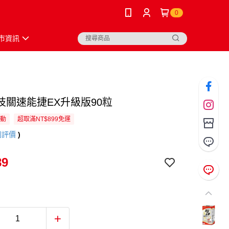
0
市資訊
技關速能捷EX升級版90粒
活動
超取滿NT$899免運
則評價
)
89