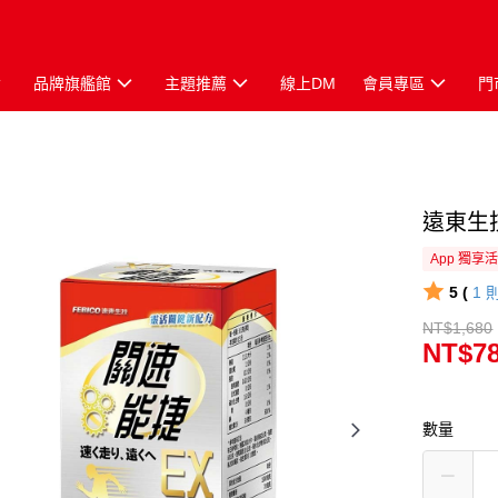
品牌旗艦館
主題推薦
線上DM
會員專區
門
遠東生
App 獨享
5 (
1
NT$1,680
NT$7
數量