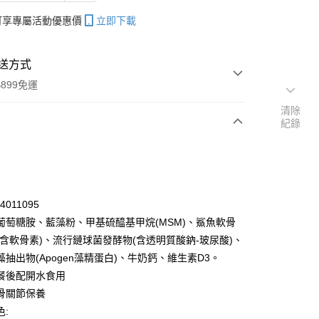
帳可享專屬活動優惠價
立即下載
送方式
899免運
清除
紀錄
次付款
期付款
0 利率 每期
NT$263
21家銀行
4011095
庫商業銀行
第一商業銀行
葡萄糖胺、藍藻粉、甲基硫醯基甲烷(MSM)、鯊魚軟骨
付款
業銀行
彰化商業銀行
(含軟骨素)、流行鏈球菌發酵物(含透明質酸鈉-玻尿酸)、
業儲蓄銀行
台北富邦商業銀行
藻抽出物(Apogen藻精蛋白)、牛奶鈣、維生素D3。
華商業銀行
兆豐國際商業銀行
餐後配開水食用
小企業銀行
台中商業銀行
骨關節保養
台灣）商業銀行
華泰商業銀行
業銀行
遠東國際商業銀行
色: