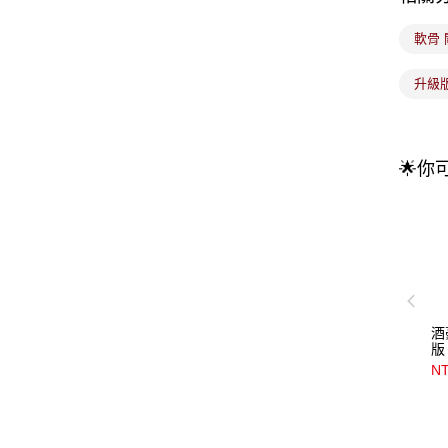
軟骨 
升級
🌟你
酒
版
NT