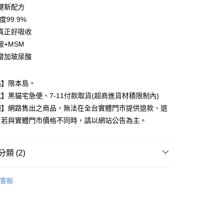
業銀行
永豐商業銀行
鍵新配方
業銀行
星展（台灣）商業銀行
度99.9%
際商業銀行
中國信託商業銀行
y
真正好吸收
天信用卡公司
胺+MSM
增加玻尿酸
分期
點】限本島。
你分期使用說明】
由台灣大哥大提供，台灣大哥大用戶可立即使用無須另外申請。
】黑貓宅急便、7-11付款取貨(超商進貨材積限制內)
式選擇「大哥付你分期」，訂單成立後會自動跳轉到大哥付的交易
項】網路售出之商品，無法在全台實體門市提供退款、退
證手機門號後，選擇欲分期的期數、繳款截止日，確認付款後即
。
。若與實體門市價格不同時，請以網站公告為主。
准額度、可分期數及費用金額請依後續交易確認頁面所載為準。
立30分鐘內，如未前往確認交易或遇審核未通過，訂單將自動取
付款
「轉專審核」未通過狀況，表示未達大哥付你分期系統評分，恕
類 (2)
00，滿NT$899(含以上)免運費
評估內容。
式說明】
成人保健食品
家取貨
項不併入電信帳單，「大哥付你分期」於每月結算日後寄送繳費提
客服
00，滿NT$899(含以上)免運費
送禮推薦
訊連結打開帳單後，可選擇「超商條碼／台灣大直營門市／銀行轉
付／iPASS MONEY」等通路繳費。
付款
項】
00，滿NT$899(含以上)免運費