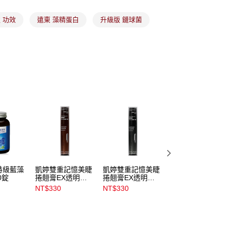
係由「台灣大哥大股份有限公司」（以下簡稱本公司）所提供，讓
易時，得透過本服務購買商品或服務，並由商店將買賣／分期付
1取貨
 功效
遠東 藻精蛋白
升級版 鏈球菌
金債權讓與本公司後，依約使用本公司帳單繳交帳款。
00，滿NT$899(含以上)免運費
意付款使用「大哥付你分期」之契約關係目的，商店將以您的個人
含姓名、電話或地址）提供予台灣大哥大進項蒐集、處理及利
公司與您本人進行分期帳單所需資料之確認、核對及更正。
戶服務條款，請詳閱以下連結：
https://oppay.tw/userRule
00，滿NT$899(含以上)免運費
市自取
00，滿NT$399(含以上)免運費
特級藍藻
凱婷雙重記憶美睫
凱婷雙重記憶美睫
遠東超級爆燃代謝
0錠
捲翹膏EX透明
捲翹膏EX透明
薑黃膠囊EX_30粒
5g_BR1
5g_BK1
NT$330
NT$330
NT$799
NT$900