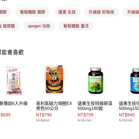
1.本服務
用戶於交
付款後7-1
關節
葡萄糖胺 關節
遠東 生技
升級版 好吸收
升級版
款買賣價
每筆NT$1
2.基於同
資料（包
版 玻尿酸
apogen 功效
葡萄糖胺 靈活
宅配
用，由本
3.完整用
每筆NT$1
付款後門
可能會喜歡
每筆NT$1
豪傳說6入升級
易利氣磁力項圈EX
遠東生技特級綠藻
遠東生技
黑色50公分
500mg180錠
500mg15
$699
NT$790
NT$709
NT$945
NT$890
NT$750
NT$990