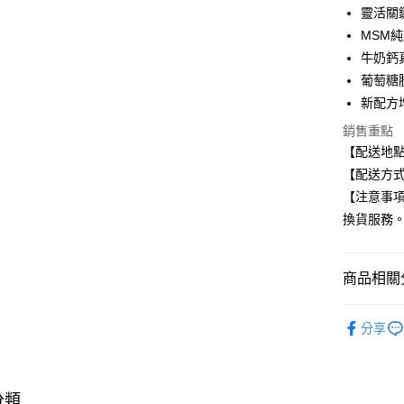
元大商
悠遊付
靈活關
玉山商
MSM純
台新國
Google Pa
牛奶鈣
台灣樂
全盈+PAY
葡萄糖
新配方
大哥付你
銷售重點
相關說明
【配送地
【大哥付
ATM付款
1.本服務
【配送方式
2.付款方
【注意事
流程，驗
完成交易
換貨服務
運送方式
3.實際核
4.訂單成
全家取貨
消。如遇
商品相關分
每筆NT$1
無法說明
【繳款方
保健食品
付款後全
1.分期款
分享
醒簡訊。
每筆NT$1
🔰父親節
2.透過簡
帳／街口支
7-11取貨
【注意事
每筆NT$1
分類