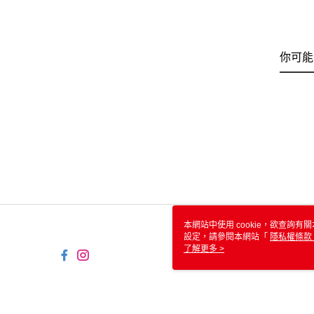
你可能
本網站中使用 cookie，欲查詢有關
設定，請參閱本網站「
隱私權條款
使用 cookie。
了解更多 >