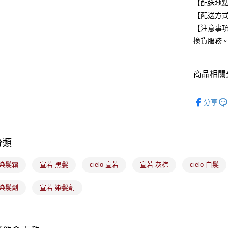
【配送地
台新國
Google Pa
【配送方式
台灣樂
全盈+PAY
【注意事
換貨服務
大哥付你
相關說明
【大哥付
ATM付款
商品相關分
1.本服務
2.付款方
美髮/美體
流程，驗
分享
完成交易
運送方式
美髮/美體
3.實際核
4.訂單成
全家取貨
消。如遇
每筆NT$1
無法說明
分類
【繳款方
付款後全
1.分期款
o 染髮霜
宣若 黑髮
cielo 宣若
宣若 灰棕
cielo 白髮
醒簡訊。
每筆NT$1
2.透過簡
帳／街口支
o 染髮劑
宣若 染髮劑
7-11取貨
【注意事
每筆NT$1
1.本服務
用戶於交
付款後7-1