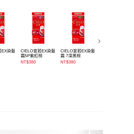
金債權讓與本公司後，依約使用本公司帳單繳交帳款。
00，滿NT$899(含以上)免運費
意付款使用「大哥付你分期」之契約關係目的，商店將以您的個人
含姓名、電話或地址）提供予台灣大哥大進項蒐集、處理及利
公司與您本人進行分期帳單所需資料之確認、核對及更正。
戶服務條款，請詳閱以下連結：
https://oppay.tw/userRule
00，滿NT$899(含以上)免運費
市自取
00，滿NT$399(含以上)免運費
若EX染髮
CIELO宣若EX染髮
CIELO宣若EX染髮
CIELO宣若EX染
霜5P紫紅棕
霜 7深黑棕
霜1N蜜茶裸棕
NT$380
NT$380
NT$380