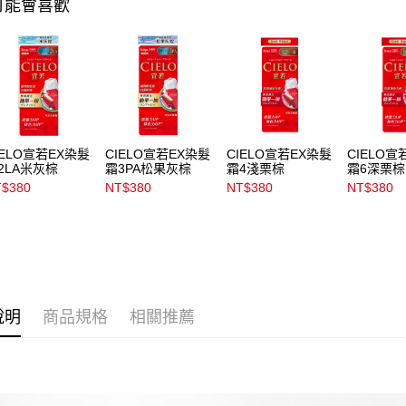
可能會喜歡
款買賣價
每筆NT$1
2.基於同
資料（包
宅配
用，由本
3.完整用
每筆NT$1
付款後門
每筆NT$1
IELO宣若EX染髮
CIELO宣若EX染髮
CIELO宣若EX染髮
CIELO宣
2LA米灰棕
霜3PA松果灰棕
霜4淺栗棕
霜6深栗棕
$380
NT$380
NT$380
NT$380
說明
商品規格
相關推薦