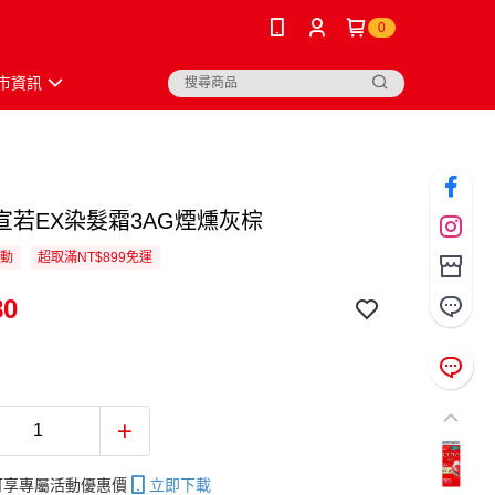
0
市資訊
O宣若EX染髮霜3AG煙燻灰棕
活動
超取滿NT$899免運
80
帳可享專屬活動優惠價
立即下載