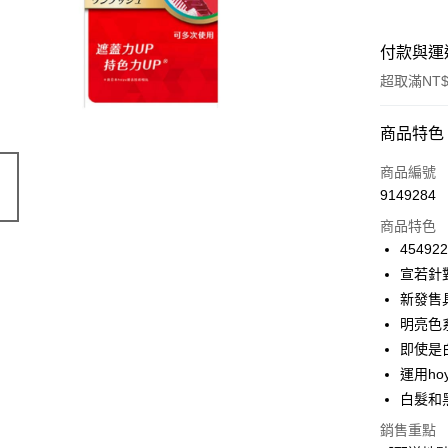
付款與運
超取滿NT$
付款方式
商品特色
信用卡一
商品編號
9149284
信用卡分
商品特色
3 期 
45492
合作金
宣若針
超商取貨
華南商
新發售
LINE Pay
上海商
明亮色
國泰世
即使是
Apple Pay
臺灣中
運用h
匯豐（
街口支付
聯邦商
白髮和
元大商
悠遊付
銷售重點
玉山商