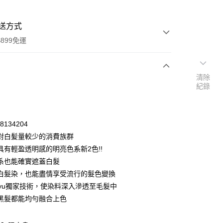
送方式
899免運
清除
次付款
紀錄
期付款
0 利率 每期
NT$126
21家銀行
28134204
庫商業銀行
第一商業銀行
對白髪量較少的消費族群
付款
業銀行
彰化商業銀行
具有輕盈透明感的明亮色系新2色!!
業儲蓄銀行
台北富邦商業銀行
系也能確實遮蓋白髮
華商業銀行
兆豐國際商業銀行
白髮染，也能盡情享受流行的髮色變換
小企業銀行
台中商業銀行
oyu獨家技術，使染料深入滲透至毛髮中
台灣）商業銀行
華泰商業銀行
業銀行
遠東國際商業銀行
黑髮都能均勻融合上色
業銀行
永豐商業銀行
業銀行
星展（台灣）商業銀行