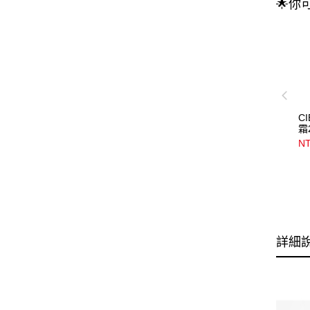
🌟你
C
霜
NT
詳細