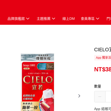
品牌旗艦館
主題推薦
線上DM
會員專區
門
CIEL
App 獨享
NT$3
數量
App 結