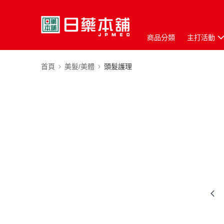
商品分類
主打活動
首頁
美髮/美體
頭髮護理