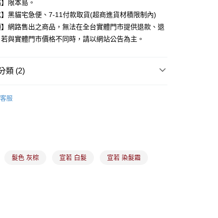
點】限本島。
際商業銀行
中國信託商業銀行
y
】黑貓宅急便、7-11付款取貨(超商進貨材積限制內)
天信用卡公司
項】網路售出之商品，無法在全台實體門市提供退款、退
。若與實體門市價格不同時，請以網站公告為主。
分期
你分期使用說明】
類 (2)
由台灣大哥大提供，台灣大哥大用戶可立即使用無須另外申請。
式選擇「大哥付你分期」，訂單成立後會自動跳轉到大哥付的交易
頭髮護理
證手機門號後，選擇欲分期的期數、繳款截止日，確認付款後即
客服
。
染髮造型
准額度、可分期數及費用金額請依後續交易確認頁面所載為準。
立30分鐘內，如未前往確認交易或遇審核未通過，訂單將自動取
付款
「轉專審核」未通過狀況，表示未達大哥付你分期系統評分，恕
00，滿NT$899(含以上)免運費
評估內容。
式說明】
家取貨
項不併入電信帳單，「大哥付你分期」於每月結算日後寄送繳費提
髮色 灰棕
宣若 白髮
宣若 染髮霜
00，滿NT$899(含以上)免運費
訊連結打開帳單後，可選擇「超商條碼／台灣大直營門市／銀行轉
付／iPASS MONEY」等通路繳費。
付款
項】
00，滿NT$899(含以上)免運費
係由「台灣大哥大股份有限公司」（以下簡稱本公司）所提供，讓
易時，得透過本服務購買商品或服務，並由商店將買賣／分期付
1取貨