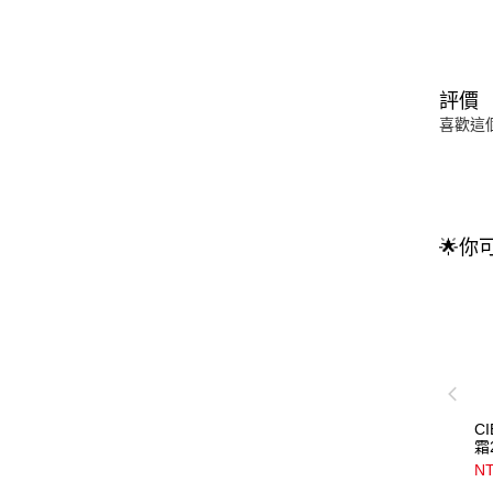
評價
喜歡這
🌟你
C
霜
NT