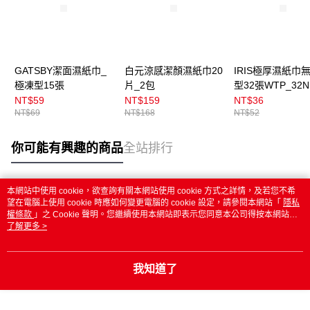
GATSBY潔面濕紙巾_
白元涼感潔顏濕紙巾20
IRIS極厚濕紙巾
極凍型15張
片_2包
型32張WTP_32N
NT$59
NT$159
NT$36
NT$69
NT$168
NT$52
你可能有興趣的商品
全站排行
本網站中使用 cookie，欲查詢有關本網站使用 cookie 方式之詳情，及若您不希
熱門標籤
望在電腦上使用 cookie 時應如何變更電腦的 cookie 設定，請參閱本網站「
隱私
權條款
」之 Cookie 聲明。您繼續使用本網站即表示您同意本公司得按本網站使
用條款之 Cookie 聲明使用 cookie。
了解更多 >
我知道了