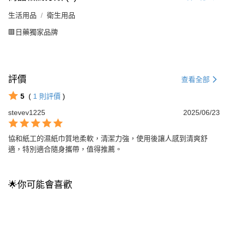
生活用品
衛生用品
🟥日藥獨家品牌
評價
查看全部
5
(
1
則評價
)
stevev1225
2025/06/23
協和紙工的濕紙巾質地柔軟，清潔力強，使用後讓人感到清爽舒
適，特別適合隨身攜帶，值得推薦。
🌟你可能會喜歡