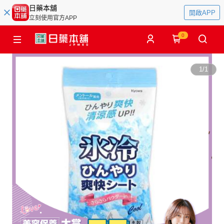
日藥本舖
開啟APP
立刻使用官方APP
0
1
/
1