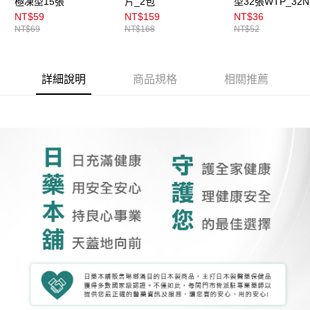
極凍型15張
片_2包
型32張WTP_32N
NT$59
NT$159
NT$36
NT$69
NT$168
NT$52
詳細說明
商品規格
相關推薦