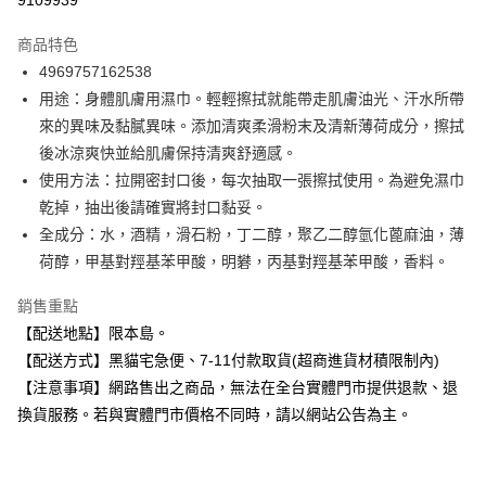
9109939
3 期 0 利率 每期
NT$12
21家銀行
商品特色
合作金庫商業銀行
第一商業銀行
超商取貨付款
4969757162538
華南商業銀行
彰化商業銀行
用途：身體肌膚用濕巾。輕輕擦拭就能帶走肌膚油光、汗水所帶
LINE Pay
上海商業儲蓄銀行
台北富邦商業銀行
國泰世華商業銀行
兆豐國際商業銀行
來的異味及黏膩異味。添加清爽柔滑粉末及清新薄荷成分，擦拭
Apple Pay
臺灣中小企業銀行
台中商業銀行
後冰涼爽快並給肌膚保持清爽舒適感。
匯豐（台灣）商業銀行
華泰商業銀行
使用方法：拉開密封口後，每次抽取一張擦拭使用。為避免濕巾
街口支付
聯邦商業銀行
遠東國際商業銀行
乾掉，抽出後請確實將封口黏妥。
元大商業銀行
永豐商業銀行
悠遊付
全成分：水，酒精，滑石粉，丁二醇，聚乙二醇氫化蓖麻油，薄
玉山商業銀行
星展（台灣）商業銀行
荷醇，甲基對羥基苯甲酸，明礬，丙基對羥基苯甲酸，香料。
台新國際商業銀行
中國信託商業銀行
Google Pay
台灣樂天信用卡公司
全盈+PAY
銷售重點
【配送地點】限本島。
大哥付你分期
【配送方式】黑貓宅急便、7-11付款取貨(超商進貨材積限制內)
相關說明
【注意事項】網路售出之商品，無法在全台實體門市提供退款、退
【大哥付你分期使用說明】
ATM付款
換貨服務。若與實體門市價格不同時，請以網站公告為主。
1.本服務由台灣大哥大提供，台灣大哥大用戶可立即使用無須另外申請。
2.付款方式選擇「大哥付你分期」，訂單成立後會自動跳轉到大哥付的交易
流程，驗證手機門號後，選擇欲分期的期數、繳款截止日，確認付款後即完
運送方式
成交易。