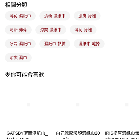
3.實際核准額度、可分期數及費用金額請依後續交易確認頁面所載為準。
全家取貨付款
相關分類
4.訂單成立30分鐘內，如未前往確認交易或遇審核未通過，訂單將自動取
每筆NT$100，滿NT$899(含以上)免運費
消。如遇「轉專審核」未通過狀況，表示未達大哥付你分期系統評分，恕無
薄荷 濕紙巾
清新 濕紙巾
肌膚 身體
法說明評估內容。
付款後全家取貨
【繳款方式說明】
1.分期款項不併入電信帳單，「大哥付你分期」於每月結算日後寄送繳費提
清新 薄荷
涼爽 濕紙巾
薄荷 身體
每筆NT$100，滿NT$899(含以上)免運費
醒簡訊。
2.透過簡訊連結打開帳單後，可選擇「超商條碼／台灣大直營門市／銀行轉
7-11取貨付款
冰冷 濕紙巾
濕紙巾 黏膩
濕紙巾 乾掉
帳／街口支付／iPASS MONEY」等通路繳費。
每筆NT$100，滿NT$899(含以上)免運費
【注意事項】
涼爽 濕巾
付款後7-11取貨
1.本服務係由「台灣大哥大股份有限公司」（以下簡稱本公司）所提供，讓
用戶於交易時，得透過本服務購買商品或服務，並由商店將買賣／分期付款
每筆NT$100，滿NT$899(含以上)免運費
🌟你可能會喜歡
買賣價金債權讓與本公司後，依約使用本公司帳單繳交帳款。
2.基於同意付款使用「大哥付你分期」之契約關係目的，商店將以您的個人
宅配
資料（包含姓名、電話或地址）提供予台灣大哥大進項蒐集、處理及利用，
由本公司與您本人進行分期帳單所需資料之確認、核對及更正。
每筆NT$100，滿NT$899(含以上)免運費
3.完整用戶服務條款，請詳閱以下連結：
https://oppay.tw/userRule
付款後門市自取
每筆NT$100，滿NT$399(含以上)免運費
GATSBY潔面濕紙巾_
白元涼感潔顏濕紙巾20
IRIS極厚濕紙巾