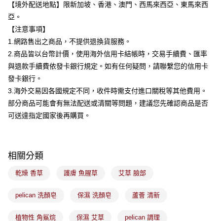
3.實際核准額度、可分期數及費用金額請依後續交易確認頁面所載為準。
【境外配送地點】限新加坡、香港、澳門、西馬來西亞、東馬來西
全家取貨付款
4.訂單成立30分鐘內，如未前往確認交易或遇審核未通過，訂單將自動取
亞。
每筆NT$100，滿NT$899(含以上)免運費
消。如遇「轉專審核」未通過狀況，表示未達大哥付你分期系統評分，恕無
【注意事項】
法說明評估內容。
付款後全家取貨
【繳款方式說明】
1.網路售出之商品，不提供退換貨服務。
1.分期款項不併入電信帳單，「大哥付你分期」於每月結算日後寄送繳費提
每筆NT$100，滿NT$899(含以上)免運費
2.商品皆以台幣計價，使用海外信用卡結帳時，交易手續費、匯率
醒簡訊。
2.透過簡訊連結打開帳單後，可選擇「超商條碼／台灣大直營門市／銀行轉
與退款手續費依發卡銀行規定。如有任何疑問，請聯繫您的信用卡
7-11取貨付款
帳／街口支付／iPASS MONEY」等通路繳費。
發卡銀行。
每筆NT$100，滿NT$899(含以上)免運費
3.海外交易因各國規定不同，收件時需支付進口關稅等其他費用。
【注意事項】
付款後7-11取貨
1.本服務係由「台灣大哥大股份有限公司」（以下簡稱本公司）所提供，讓
部分商品可能會有無法配送或清關等問題，建議您先確認商品是否
用戶於交易時，得透過本服務購買商品或服務，並由商店將買賣／分期付款
每筆NT$100，滿NT$899(含以上)免運費
可送達指定國家後再購買。
買賣價金債權讓與本公司後，依約使用本公司帳單繳交帳款。
2.基於同意付款使用「大哥付你分期」之契約關係目的，商店將以您的個人
宅配
資料（包含姓名、電話或地址）提供予台灣大哥大進項蒐集、處理及利用，
由本公司與您本人進行分期帳單所需資料之確認、核對及更正。
每筆NT$100，滿NT$899(含以上)免運費
3.完整用戶服務條款，請詳閱以下連結：
https://oppay.tw/userRule
相關分類
付款後門市自取
乾燥 香草
護膚 魚腥草
艾草 臉部
每筆NT$100，滿NT$399(含以上)免運費
國家/地區配送
pelican 洗顏皂
保濕 洗顏皂
蘆薈 清新
查看運費
植物性 角鯊烷
保濕 艾草
pelican 調理