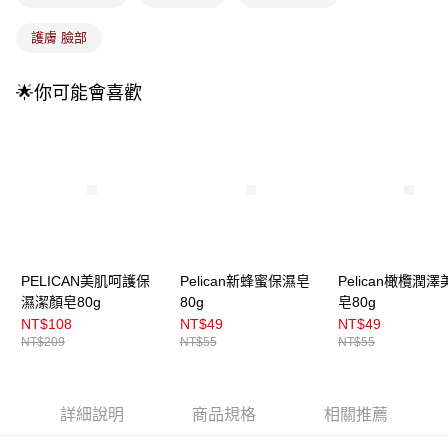
護膚 臉部
🌟你可能會喜歡
PELICAN美肌呵護保
Pelican新蜂蜜保濕皂
Pelican橄欖潤澤
濕潔顏皂80g
80g
皂80g
NT$108
NT$49
NT$49
NT$209
NT$55
NT$55
詳細說明
商品規格
相關推薦