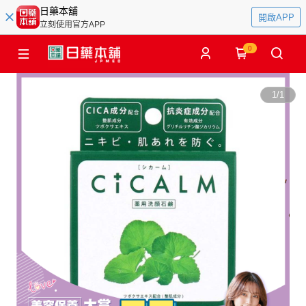
日藥本舖
開啟APP
立刻使用官方APP
0
1
/
1