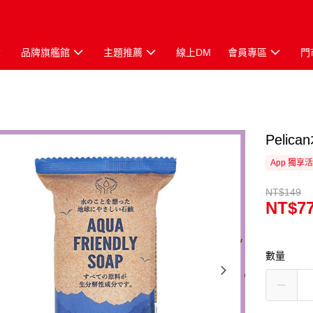
品牌旗艦館
主題推薦
線上DM
會員專區
門
Peli
App 獨享
NT$149
NT$7
數量