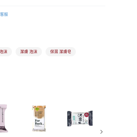
易時，得透過本服務購買商品或服務，並由商店將買賣／分期付
1取貨
金債權讓與本公司後，依約使用本公司帳單繳交帳款。
沐浴相關產品
00，滿NT$899(含以上)免運費
意付款使用「大哥付你分期」之契約關係目的，商店將以您的個人
客服
含姓名、電話或地址）提供予台灣大哥大進項蒐集、處理及利
家品牌
公司與您本人進行分期帳單所需資料之確認、核對及更正。
養大賞指定商品77折
戶服務條款，請詳閱以下連結：
https://oppay.tw/userRule
00，滿NT$899(含以上)免運費
市自取
00，滿NT$399(含以上)免運費
n 泡沫
潔膚 泡沫
保濕 潔膚皂
配送
查看運費