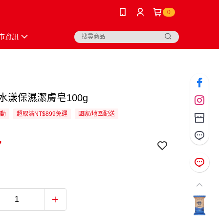
0
市資訊
can水漾保濕潔膚皂100g
活動
超取滿NT$899免運
國家/地區配送
7