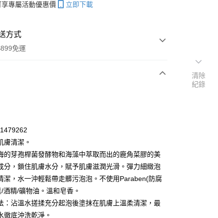
帳可享專屬活動優惠價
立即下載
送方式
899免運
清除
紀錄
次付款
期付款
0 利率 每期
NT$25
21家銀行
31479262
庫商業銀行
第一商業銀行
肌膚清潔。
付款
業銀行
彰化商業銀行
海的芽孢桿菌發酵物和海藻中萃取而出的鹿角菜膠的美
業儲蓄銀行
台北富邦商業銀行
成分，鎖住肌膚水分，賦予肌膚滋潤光滑。彈力細緻泡
華商業銀行
兆豐國際商業銀行
清潔，水一沖輕鬆帶走髒污泡泡。不使用Paraben(防腐
小企業銀行
台中商業銀行
素/酒精/礦物油。溫和皂香。
台灣）商業銀行
華泰商業銀行
業銀行
遠東國際商業銀行
法：沾溫水搓揉充分起泡後塗抹在肌膚上溫柔清潔，最
業銀行
永豐商業銀行
水徹底沖洗乾淨。