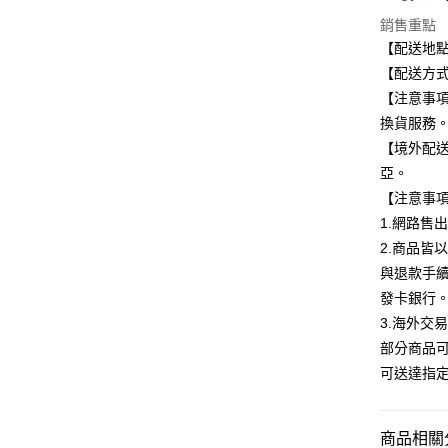
玉山商
銷售重點
台新國
Google Pa
【配送地
台灣樂
全盈+PAY
【配送方式
【注意事
大哥付你
換貨服務
相關說明
【境外配
【大哥付
ATM付款
1.本服務
亞。
2.付款方
【注意事
流程，驗
完成交易
1.網路售
運送方式
3.實際核
2.商品皆
4.訂單成
全家取貨
與退款手
消。如遇
每筆NT$1
無法說明
發卡銀行
【繳款方
3.海外交
付款後全
1.分期款
醒簡訊。
部分商品
每筆NT$1
2.透過簡
可送達指
帳／街口支
7-11取貨
【注意事
每筆NT$1
1.本服務
商品相關分