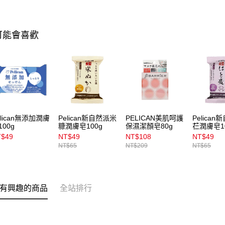
可能會喜歡
elican無添加潤膚
Pelican新自然派米
PELICAN美肌呵護
Pelica
100g
糠潤膚皂100g
保濕潔顏皂80g
芢潤膚皂1
T$49
NT$49
NT$108
NT$49
NT$65
NT$209
NT$65
有興趣的商品
全站排行