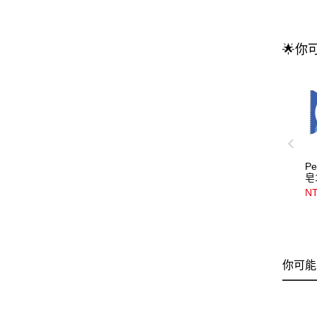
🌟你
P
皂
N
你可能