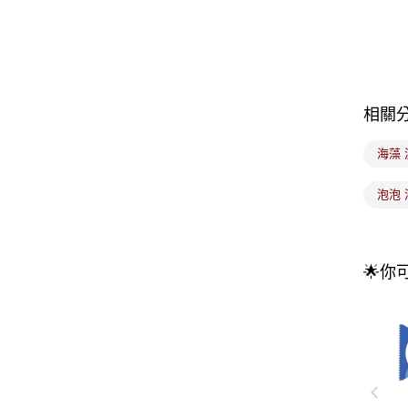
相關
海藻 
泡泡 
🌟你