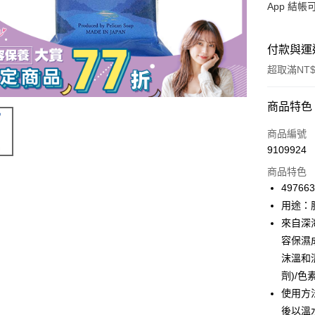
App 結
付款與運
超取滿NT$
付款方式
商品特色
信用卡一
商品編號
9109924
信用卡分
商品特色
3 期 
49766
合作金
用途：
超商取貨
華南商
來自深
LINE Pay
上海商
容保濕
國泰世
沫溫和
Apple Pay
臺灣中
劑)/色
匯豐（
街口支付
聯邦商
使用方
元大商
悠遊付
後以溫