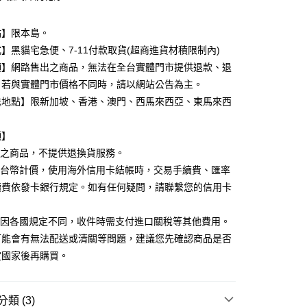
業銀行
星展（台灣）商業銀行
際商業銀行
中國信託商業銀行
y
點】限本島。
天信用卡公司
】黑貓宅急便、7-11付款取貨(超商進貨材積限制內)
項】網路售出之商品，無法在全台實體門市提供退款、退
分期
。若與實體門市價格不同時，請以網站公告為主。
送地點】限新加坡、香港、澳門、西馬來西亞、東馬來西
你分期使用說明】
由台灣大哥大提供，台灣大哥大用戶可立即使用無須另外申請。
式選擇「大哥付你分期」，訂單成立後會自動跳轉到大哥付的交易
項】
證手機門號後，選擇欲分期的期數、繳款截止日，確認付款後即
。
出之商品，不提供退換貨服務。
准額度、可分期數及費用金額請依後續交易確認頁面所載為準。
以台幣計價，使用海外信用卡結帳時，交易手續費、匯率
立30分鐘內，如未前往確認交易或遇審核未通過，訂單將自動取
付款
續費依發卡銀行規定。如有任何疑問，請聯繫您的信用卡
「轉專審核」未通過狀況，表示未達大哥付你分期系統評分，恕
00，滿NT$899(含以上)免運費
評估內容。
。
式說明】
易因各國規定不同，收件時需支付進口關稅等其他費用。
家取貨
項不併入電信帳單，「大哥付你分期」於每月結算日後寄送繳費提
可能會有無法配送或清關等問題，建議您先確認商品是否
00，滿NT$899(含以上)免運費
訊連結打開帳單後，可選擇「超商條碼／台灣大直營門市／銀行轉
定國家後再購買。
付／iPASS MONEY」等通路繳費。
付款
項】
00，滿NT$899(含以上)免運費
係由「台灣大哥大股份有限公司」（以下簡稱本公司）所提供，讓
類 (3)