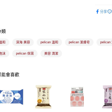
用戶於交
付款後7-1
款買賣價
美髮/美體
每筆NT$1
2.基於同
分享
資料（包
🟥日藥獨
宅配
用，由本
🟥美容保
3.完整用
每筆NT$1
分類
付款後門
每筆NT$1
溫和
深海 美容
pelican 溫和
pelican 潔膚皂
pelica
國家/地區
泡沫
pelican 保濕
美容 清潔
可能會喜歡