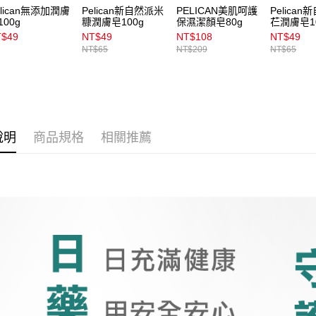
elican無添加潤膚
Pelican新自然派米
PELICAN美肌呵護
Pelica
100g
糠潤膚皂100g
保濕潔顏皂80g
芢潤膚皂1
T$49
NT$49
NT$108
NT$49
NT$65
NT$209
NT$65
說明
商品規格
相關推薦