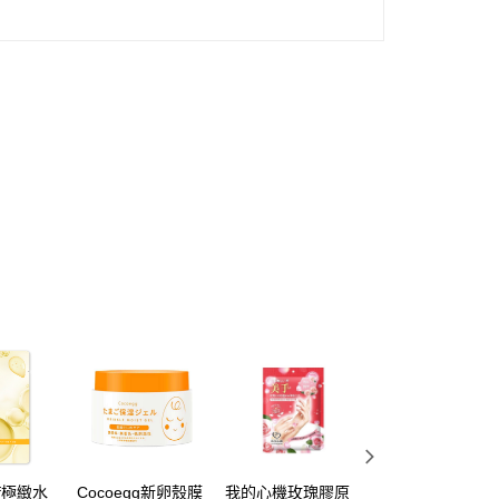
af極緻水
Cocoegg新卵殼膜
我的心機玫瑰膠原
BellaBeauty安瓶