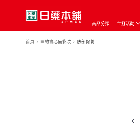
商品分類
主打活動
首頁
🟦約會必備彩妝
臉部保養