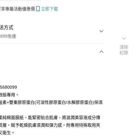
帳可享專屬活動優惠價
立即下載
送方式
899免運
清除
紀錄
次付款
期付款
0 利率 每期
NT$39
21家銀行
45680099
庫商業銀行
第一商業銀行
敷臉專用。
付款
業銀行
彰化商業銀行
盤素+雙重膠原蛋白(可溶性膠原蛋白/水解膠原蛋白)保濕
業儲蓄銀行
台北富邦商業銀行
華商業銀行
兆豐國際商業銀行
產純棉面膜紙，能緊密貼合肌膚，將滋潤美容液成分傳
小企業銀行
台中商業銀行
質層，賦予乾燥肌膚濕潤和彈力感。附專用特殊取用夾
台灣）商業銀行
華泰商業銀行
業銀行
遠東國際商業銀行
又衛生。