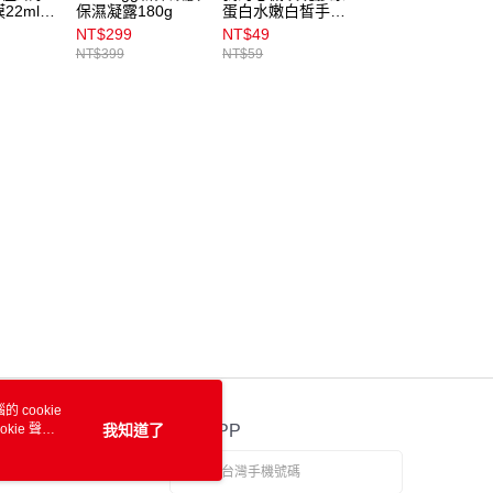
22ml_
保濕凝露180g
蛋白水嫩白皙手膜
護面膜25ml_膠原
20ml
蛋白
NT$299
NT$49
NT$25
NT$399
NT$59
 cookie
kie 聲明
我知道了
官方APP