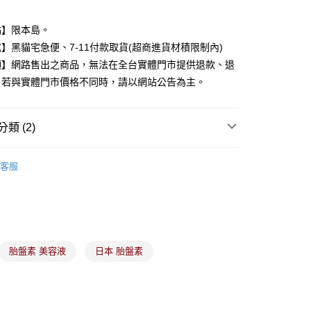
業銀行
永豐商業銀行
業銀行
星展（台灣）商業銀行
點】限本島。
際商業銀行
中國信託商業銀行
y
】黑貓宅急便、7-11付款取貨(超商進貨材積限制內)
天信用卡公司
項】網路售出之商品，無法在全台實體門市提供退款、退
。若與實體門市價格不同時，請以網站公告為主。
分期
你分期使用說明】
類 (2)
由台灣大哥大提供，台灣大哥大用戶可立即使用無須另外申請。
式選擇「大哥付你分期」，訂單成立後會自動跳轉到大哥付的交易
備彩妝
臉部保養
證手機門號後，選擇欲分期的期數、繳款截止日，確認付款後即
客服
。
家品牌
准額度、可分期數及費用金額請依後續交易確認頁面所載為準。
立30分鐘內，如未前往確認交易或遇審核未通過，訂單將自動取
付款
「轉專審核」未通過狀況，表示未達大哥付你分期系統評分，恕
00，滿NT$899(含以上)免運費
評估內容。
式說明】
家取貨
項不併入電信帳單，「大哥付你分期」於每月結算日後寄送繳費提
胎盤素 美容液
日本 胎盤素
00，滿NT$899(含以上)免運費
訊連結打開帳單後，可選擇「超商條碼／台灣大直營門市／銀行轉
付／iPASS MONEY」等通路繳費。
付款
項】
00，滿NT$899(含以上)免運費