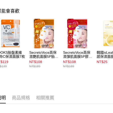
1.本服務
用戶於交
付款後7-1
可能會喜歡
款買賣價
每筆NT$1
2.基於同
資料（包
宅配
用，由本
3.完整用
每筆NT$1
付款後門
每筆NT$1
OOKS胎盤素維
SecretoVoce高保
SecretoVoce高保
韓國isLe
命C保濕面膜7枚
濕艷肌面膜5P胎盤
濕彈肌面膜5P膠原
感保濕面膜
素
蛋白
膠原蛋白
$119
NT$108
NT$108
NT$25
$139
NT$189
NT$189
說明
商品規格
相關推薦