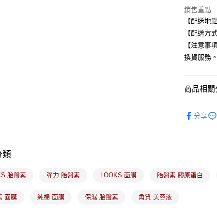
元大商
悠遊付
銷售重點
玉山商
【配送地
台新國
Google Pa
【配送方式
台灣樂
全盈+PAY
【注意事
換貨服務
大哥付你
相關說明
【大哥付
ATM付款
商品相關分
1.本服務
2.付款方
🟦約會必
流程，驗
分享
完成交易
運送方式
🟥日藥獨
3.實際核
4.訂單成
全家取貨
消。如遇
每筆NT$1
無法說明
分類
【繳款方
付款後全
1.分期款
KS 胎盤素
彈力 胎盤素
LOOKS 面膜
胎盤素 膠原蛋白
醒簡訊。
每筆NT$1
2.透過簡
帳／街口支
素 面膜
純棉 面膜
保濕 胎盤素
角質 美容液
7-11取貨
【注意事
每筆NT$1