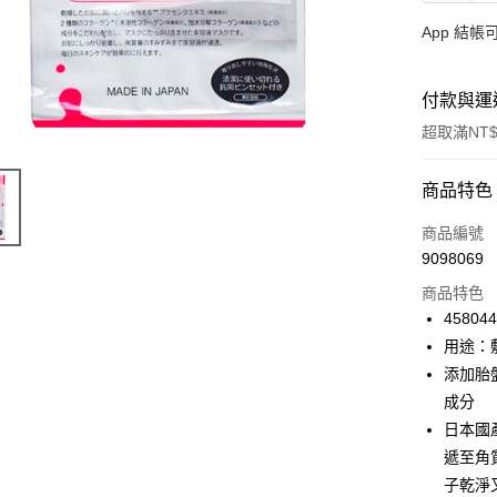
App 結
付款與運
超取滿NT$
付款方式
商品特色
信用卡一
商品編號
9098069
信用卡分
商品特色
3 期 
45804
合作金
用途：
超商取貨
華南商
添加胎
LINE Pay
上海商
成分
國泰世
日本國
Apple Pay
臺灣中
遞至角
匯豐（
街口支付
聯邦商
子乾淨