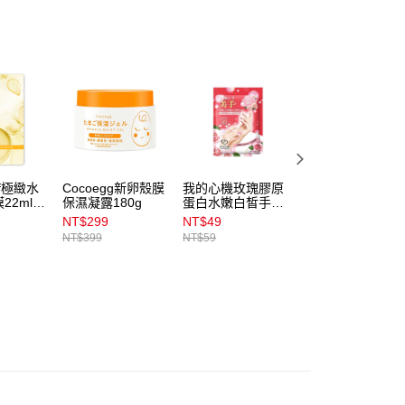
係由「台灣大哥大股份有限公司」（以下簡稱本公司）所提供，讓
易時，得透過本服務購買商品或服務，並由商店將買賣／分期付
1取貨
金債權讓與本公司後，依約使用本公司帳單繳交帳款。
00，滿NT$899(含以上)免運費
意付款使用「大哥付你分期」之契約關係目的，商店將以您的個人
含姓名、電話或地址）提供予台灣大哥大進項蒐集、處理及利
公司與您本人進行分期帳單所需資料之確認、核對及更正。
戶服務條款，請詳閱以下連結：
https://oppay.tw/userRule
00，滿NT$899(含以上)免運費
市自取
00，滿NT$399(含以上)免運費
af極緻水
Cocoegg新卵殼膜
我的心機玫瑰膠原
BellaBeauty安瓶
22ml_
保濕凝露180g
蛋白水嫩白皙手膜
護面膜25ml_膠原
20ml
蛋白
NT$299
NT$49
NT$25
NT$399
NT$59