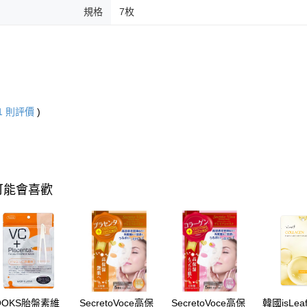
規格
7枚
1
則評價
)
可能會喜歡
OOKS胎盤素維
SecretoVoce高保
SecretoVoce高保
韓國isLe