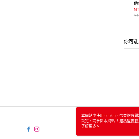
他
NT
NT
你可能
本網站中使用 cookie，欲查詢有關
設定，請參閱本網站「
隱私權條款
使用 cookie。
了解更多 >