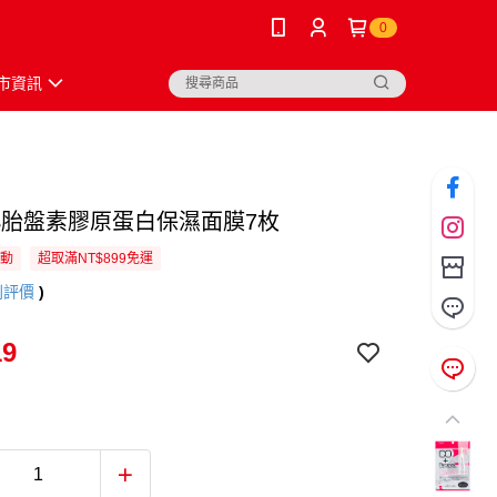
0
市資訊
KS胎盤素膠原蛋白保濕面膜7枚
活動
超取滿NT$899免運
則評價
)
19