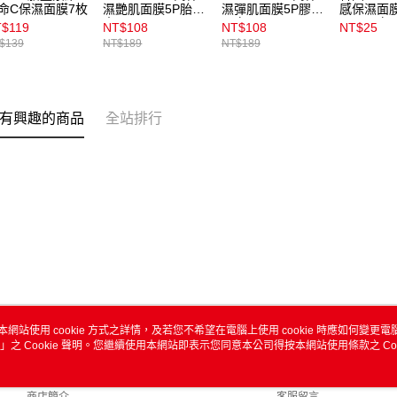
命C保濕面膜7枚
濕艷肌面膜5P胎盤
濕彈肌面膜5P膠原
感保濕面膜
素
蛋白
膠原蛋白
$119
NT$108
NT$108
NT$25
$139
NT$189
NT$189
有興趣的商品
全站排行
本網站使用 cookie 方式之詳情，及若您不希望在電腦上使用 cookie 時應如何變更電腦的
」之 Cookie 聲明。您繼續使用本網站即表示您同意本公司得按本網站使用條款之 Coo
關於我們
客服資訊
品牌故事
購物說明