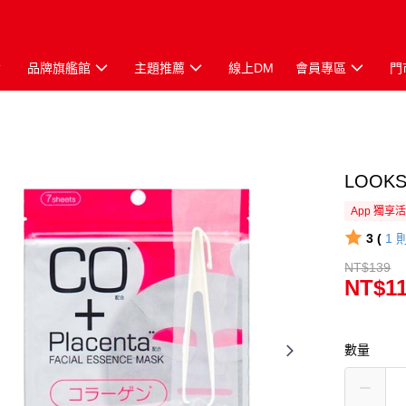
品牌旗艦館
主題推薦
線上DM
會員專區
門
LOO
App 獨享
3 (
1
NT$139
NT$1
數量