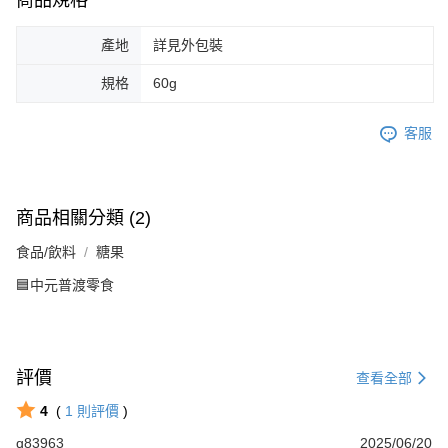
產地
詳見外包裝
規格
60g
客服
商品相關分類 (2)
食品/飲料
糖果
🟦中元普渡零食
評價
查看全部
4
(
1
則評價
)
q83963
2025/06/20