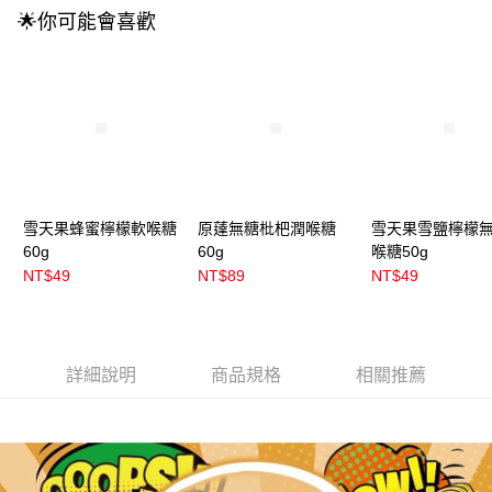
成交易。
🌟你可能會喜歡
3.實際核准額度、可分期數及費用金額請依後續交易確認頁面所載為準。
全家取貨付款
4.訂單成立30分鐘內，如未前往確認交易或遇審核未通過，訂單將自動取
每筆NT$100，滿NT$899(含以上)免運費
消。如遇「轉專審核」未通過狀況，表示未達大哥付你分期系統評分，恕無
法說明評估內容。
付款後全家取貨
【繳款方式說明】
1.分期款項不併入電信帳單，「大哥付你分期」於每月結算日後寄送繳費提
每筆NT$100，滿NT$899(含以上)免運費
醒簡訊。
2.透過簡訊連結打開帳單後，可選擇「超商條碼／台灣大直營門市／銀行轉
7-11取貨付款
帳／街口支付／iPASS MONEY」等通路繳費。
每筆NT$100，滿NT$899(含以上)免運費
【注意事項】
雪天果蜂蜜檸檬軟喉糖
原薘無糖枇杷潤喉糖
雪天果雪鹽檸檬
付款後7-11取貨
1.本服務係由「台灣大哥大股份有限公司」（以下簡稱本公司）所提供，讓
60g
60g
喉糖50g
用戶於交易時，得透過本服務購買商品或服務，並由商店將買賣／分期付款
每筆NT$100，滿NT$899(含以上)免運費
NT$49
NT$89
NT$49
買賣價金債權讓與本公司後，依約使用本公司帳單繳交帳款。
2.基於同意付款使用「大哥付你分期」之契約關係目的，商店將以您的個人
宅配
資料（包含姓名、電話或地址）提供予台灣大哥大進項蒐集、處理及利用，
由本公司與您本人進行分期帳單所需資料之確認、核對及更正。
每筆NT$100，滿NT$899(含以上)免運費
3.完整用戶服務條款，請詳閱以下連結：
https://oppay.tw/userRule
詳細說明
商品規格
相關推薦
付款後門市自取
每筆NT$100，滿NT$399(含以上)免運費