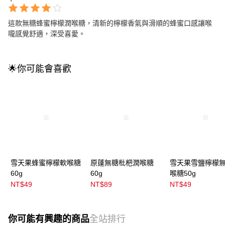
這款無糖蜂蜜檸檬潤喉糖，清新的檸檬香氣與滑順的蜂蜜口感讓喉
嚨感覺舒適，深受喜愛。
🌟你可能會喜歡
雪天果蜂蜜檸檬軟喉糖
原薘無糖枇杷潤喉糖
雪天果雪鹽檸檬
60g
60g
喉糖50g
NT$49
NT$89
NT$49
你可能有興趣的商品
全站排行