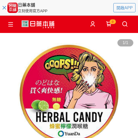
日藥本舖
開啟APP
立刻使用官方APP
0
1
/
1