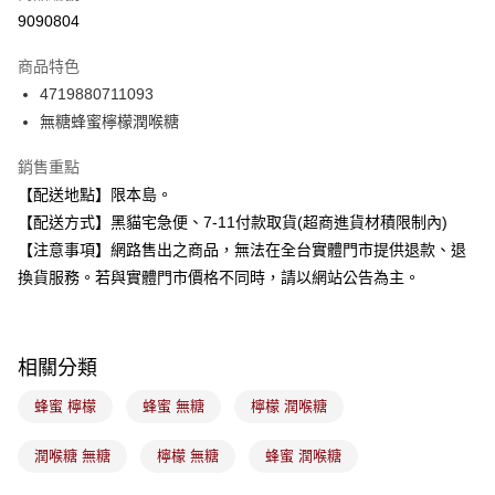
信用卡分期付款
9090804
3 期 0 利率 每期
NT$29
21家銀行
商品特色
合作金庫商業銀行
第一商業銀行
超商取貨付款
4719880711093
華南商業銀行
彰化商業銀行
無糖蜂蜜檸檬潤喉糖
LINE Pay
上海商業儲蓄銀行
台北富邦商業銀行
國泰世華商業銀行
兆豐國際商業銀行
Apple Pay
銷售重點
臺灣中小企業銀行
台中商業銀行
【配送地點】限本島。
匯豐（台灣）商業銀行
華泰商業銀行
街口支付
聯邦商業銀行
遠東國際商業銀行
【配送方式】黑貓宅急便、7-11付款取貨(超商進貨材積限制內)
元大商業銀行
永豐商業銀行
悠遊付
【注意事項】網路售出之商品，無法在全台實體門市提供退款、退
玉山商業銀行
星展（台灣）商業銀行
換貨服務。若與實體門市價格不同時，請以網站公告為主。
台新國際商業銀行
中國信託商業銀行
Google Pay
台灣樂天信用卡公司
全盈+PAY
相關分類
大哥付你分期
相關說明
蜂蜜 檸檬
蜂蜜 無糖
檸檬 潤喉糖
【大哥付你分期使用說明】
ATM付款
1.本服務由台灣大哥大提供，台灣大哥大用戶可立即使用無須另外申請。
潤喉糖 無糖
檸檬 無糖
蜂蜜 潤喉糖
2.付款方式選擇「大哥付你分期」，訂單成立後會自動跳轉到大哥付的交易
流程，驗證手機門號後，選擇欲分期的期數、繳款截止日，確認付款後即完
運送方式