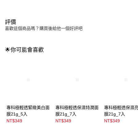
評價
喜歡這個商品嗎？購買後給他一個好評吧
🌟你可能會喜歡
專科極輕透緊緻美白面
專科極輕透保濕特潤面
專科極輕透保濕
膜21g_5入
膜21g_7入
膜21g_7入
NT$349
NT$349
NT$349