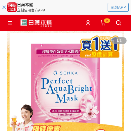
日藥本舖
開啟APP
立刻使用官方APP
0
1
/
1