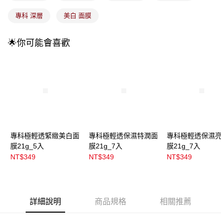
每筆NT$100，滿NT$899(含以上)免運費
消。如遇「轉專審核」未通過狀況，表示未達大哥付你分期系統評分，恕無
法說明評估內容。
專科 深層
美白 面膜
付款後全家取貨
【繳款方式說明】
1.分期款項不併入電信帳單，「大哥付你分期」於每月結算日後寄送繳費提
每筆NT$100，滿NT$899(含以上)免運費
醒簡訊。
🌟你可能會喜歡
2.透過簡訊連結打開帳單後，可選擇「超商條碼／台灣大直營門市／銀行轉
7-11取貨付款
帳／街口支付／iPASS MONEY」等通路繳費。
每筆NT$100，滿NT$899(含以上)免運費
【注意事項】
付款後7-11取貨
1.本服務係由「台灣大哥大股份有限公司」（以下簡稱本公司）所提供，讓
用戶於交易時，得透過本服務購買商品或服務，並由商店將買賣／分期付款
每筆NT$100，滿NT$899(含以上)免運費
買賣價金債權讓與本公司後，依約使用本公司帳單繳交帳款。
2.基於同意付款使用「大哥付你分期」之契約關係目的，商店將以您的個人
宅配
資料（包含姓名、電話或地址）提供予台灣大哥大進項蒐集、處理及利用，
由本公司與您本人進行分期帳單所需資料之確認、核對及更正。
每筆NT$100，滿NT$899(含以上)免運費
專科極輕透緊緻美白面
專科極輕透保濕特潤面
專科極輕透保濕
3.完整用戶服務條款，請詳閱以下連結：
https://oppay.tw/userRule
膜21g_5入
膜21g_7入
膜21g_7入
付款後門市自取
NT$349
NT$349
NT$349
每筆NT$100，滿NT$399(含以上)免運費
詳細說明
商品規格
相關推薦