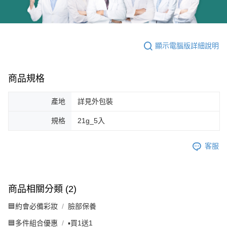
顯示電腦版詳細說明
商品規格
產地
詳見外包裝
規格
21g_5入
客服
商品相關分類 (2)
🟦約會必備彩妝
臉部保養
🟦多件組合優惠
▪️買1送1