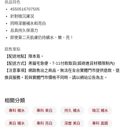
商品特色
合作金庫商業銀行
第一商業銀行
超商取貨付款
4550516707505
華南商業銀行
彰化商業銀行
針對暗沉膚況
LINE Pay
上海商業儲蓄銀行
台北富邦商業銀行
國泰世華商業銀行
兆豐國際商業銀行
同時深層補水和亮白
Apple Pay
臺灣中小企業銀行
台中商業銀行
且具持久保濕力
匯豐（台灣）商業銀行
華泰商業銀行
即使第二天肌膚仍持續水、嫩、亮！
街口支付
聯邦商業銀行
遠東國際商業銀行
元大商業銀行
永豐商業銀行
悠遊付
銷售重點
玉山商業銀行
星展（台灣）商業銀行
【配送地點】限本島。
台新國際商業銀行
中國信託商業銀行
Google Pay
【配送方式】黑貓宅急便、7-11付款取貨(超商進貨材積限制內)
台灣樂天信用卡公司
全盈+PAY
【注意事項】網路售出之商品，無法在全台實體門市提供退款、退
換貨服務。若與實體門市價格不同時，請以網站公告為主。
大哥付你分期
相關說明
【大哥付你分期使用說明】
ATM付款
1.本服務由台灣大哥大提供，台灣大哥大用戶可立即使用無須另外申請。
相關分類
2.付款方式選擇「大哥付你分期」，訂單成立後會自動跳轉到大哥付的交易
流程，驗證手機門號後，選擇欲分期的期數、繳款截止日，確認付款後即完
專科 補水
專科 美白
持久 補水
暗沉 補水
運送方式
成交易。
3.實際核准額度、可分期數及費用金額請依後續交易確認頁面所載為準。
全家取貨付款
美白 補水
專科 亮白
深層 美白
專科 面膜
4.訂單成立30分鐘內，如未前往確認交易或遇審核未通過，訂單將自動取