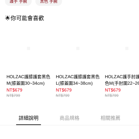
成交易。
護手 手腕
黑色 手腕
3.實際核准額度、可分期數及費用金額請依後續交易確認頁面所載為準。
全家取貨付款
4.訂單成立30分鐘內，如未前往確認交易或遇審核未通過，訂單將自動取
每筆NT$100，滿NT$899(含以上)免運費
消。如遇「轉專審核」未通過狀況，表示未達大哥付你分期系統評分，恕無
🌟你可能會喜歡
法說明評估內容。
付款後全家取貨
【繳款方式說明】
1.分期款項不併入電信帳單，「大哥付你分期」於每月結算日後寄送繳費提
每筆NT$100，滿NT$899(含以上)免運費
醒簡訊。
2.透過簡訊連結打開帳單後，可選擇「超商條碼／台灣大直營門市／銀行轉
7-11取貨付款
帳／街口支付／iPASS MONEY」等通路繳費。
每筆NT$100，滿NT$899(含以上)免運費
【注意事項】
付款後7-11取貨
1.本服務係由「台灣大哥大股份有限公司」（以下簡稱本公司）所提供，讓
用戶於交易時，得透過本服務購買商品或服務，並由商店將買賣／分期付款
每筆NT$100，滿NT$899(含以上)免運費
HOLZAC護膝護套黑色
HOLZAC護膝護套黑色
HOLZAC護手肘
買賣價金債權讓與本公司後，依約使用本公司帳單繳交帳款。
M(膝蓋圍30~34cm)
L(膝蓋圍34~38cm)
色M(手肘圍22~26
2.基於同意付款使用「大哥付你分期」之契約關係目的，商店將以您的個人
宅配
資料（包含姓名、電話或地址）提供予台灣大哥大進項蒐集、處理及利用，
NT$679
NT$679
NT$679
由本公司與您本人進行分期帳單所需資料之確認、核對及更正。
每筆NT$100，滿NT$899(含以上)免運費
NT$799
NT$799
NT$799
3.完整用戶服務條款，請詳閱以下連結：
https://oppay.tw/userRule
付款後門市自取
每筆NT$100，滿NT$399(含以上)免運費
詳細說明
商品規格
相關推薦