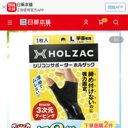
日藥本舖
開啟APP
立刻使用官方APP
0
1
/
1