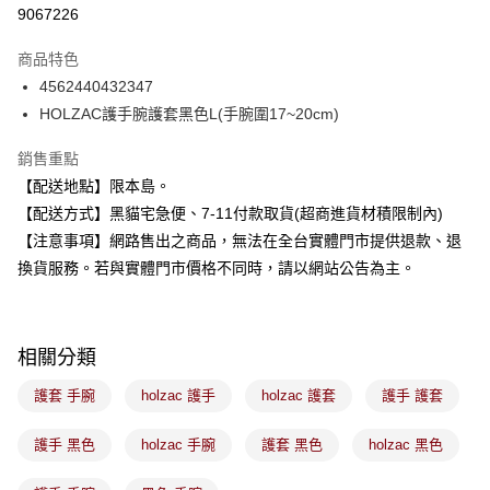
信用卡分期付款
9067226
3 期 0 利率 每期
NT$226
21家銀行
商品特色
合作金庫商業銀行
第一商業銀行
超商取貨付款
4562440432347
華南商業銀行
彰化商業銀行
HOLZAC護手腕護套黑色L(手腕圍17~20cm)
LINE Pay
上海商業儲蓄銀行
台北富邦商業銀行
國泰世華商業銀行
兆豐國際商業銀行
Apple Pay
銷售重點
臺灣中小企業銀行
台中商業銀行
【配送地點】限本島。
匯豐（台灣）商業銀行
華泰商業銀行
街口支付
聯邦商業銀行
遠東國際商業銀行
【配送方式】黑貓宅急便、7-11付款取貨(超商進貨材積限制內)
元大商業銀行
永豐商業銀行
悠遊付
【注意事項】網路售出之商品，無法在全台實體門市提供退款、退
玉山商業銀行
星展（台灣）商業銀行
換貨服務。若與實體門市價格不同時，請以網站公告為主。
台新國際商業銀行
中國信託商業銀行
Google Pay
台灣樂天信用卡公司
全盈+PAY
相關分類
大哥付你分期
相關說明
護套 手腕
holzac 護手
holzac 護套
護手 護套
【大哥付你分期使用說明】
ATM付款
1.本服務由台灣大哥大提供，台灣大哥大用戶可立即使用無須另外申請。
護手 黑色
holzac 手腕
護套 黑色
holzac 黑色
2.付款方式選擇「大哥付你分期」，訂單成立後會自動跳轉到大哥付的交易
流程，驗證手機門號後，選擇欲分期的期數、繳款截止日，確認付款後即完
運送方式