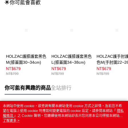
🌟你可能會喜歡
HOLZAC護膝護套黑色
HOLZAC護膝護套黑色
HOLZAC護手肘
M(膝蓋圍30~34cm)
L(膝蓋圍34~38cm)
色M(手肘圍22~26
NT$679
NT$679
NT$679
NT$799
NT$799
NT$799
你可能有興趣的商品
全站排行
本網站中使用 cookie，欲查詢有關本網站使用 cookie 方式之詳情，及若您不希
熱門標籤
望在電腦上使用 cookie 時應如何變更電腦的 cookie 設定，請參閱本網站「
隱私
權條款
」之 Cookie 聲明。您繼續使用本網站即表示您同意本公司得按本網站使
用條款之 Cookie 聲明使用 cookie。
了解更多 >