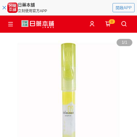
日藥本舖
開啟APP
立刻使用官方APP
0
1
/
1