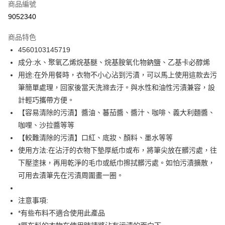
商品編號
信用卡分期付款
9052340
3 期 0 利率 每期
NT$33
21家銀行
商品特色
合作金庫商業銀行
第一商業銀行
超商取貨付款
4560103145719
華南商業銀行
彰化商業銀行
成分:水、聚氧乙烯烷基醚、烷基胺氧化物鈉鹽、乙基卡必醇烯
LINE Pay
上海商業儲蓄銀行
台北富邦商業銀行
國泰世華商業銀行
兆豐國際商業銀行
用途:在外用餐時，衣物不小心沾到污漬，可以馬上使用這款去污
Apple Pay
臺灣中小企業銀行
台中商業銀行
筆簡單處理，回家後當天洗滌去汙。與水性和油性污漬兼容，設
匯豐（台灣）商業銀行
華泰商業銀行
計輕巧攜帶方便。
街口支付
聯邦商業銀行
遠東國際商業銀行
【容易清除的污漬】醬油、蕃茄醬、醬汁、咖啡、義大利麵醬、
元大商業銀行
永豐商業銀行
悠遊付
咖哩、沙拉醬等等
玉山商業銀行
星展（台灣）商業銀行
【較難清除的污漬】口紅、底妝、顏料、墨水等等
台新國際商業銀行
中國信託商業銀行
Google Pay
台灣樂天信用卡公司
使用方法:在沾汙的衣物下墊厚紙巾或布，將筆尖放在髒污處，往
全盈+PAY
下壓塗抹，再用乾淨的毛巾或紙巾擦拭髒污處。如怕污漬擴散，
大哥付你分期
可用去漬筆先在污漬周圍畫一圈。
相關說明
【大哥付你分期使用說明】
注意事項:
ATM付款
1.本服務由台灣大哥大提供，台灣大哥大用戶可立即使用無須另外申請。
*有些布料不適合使用此產品
2.付款方式選擇「大哥付你分期」，訂單成立後會自動跳轉到大哥付的交易