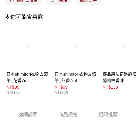
shimitori 去漬筆
日本 醬油
攜帶 洗手
🌟你可能會喜歡
日本shimitori衣物去漬
日本shimitori衣物去漬
優品魔法奇跡趣漬
筆_花香7ml
筆_無香7ml
葡萄柚香味
NT$99
NT$99
NT$139
NT$126
NT$126
詳細說明
商品規格
相關推薦