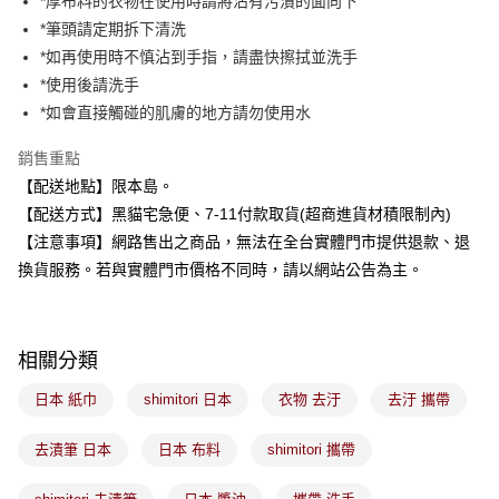
*厚布料的衣物在使用時請將沾有污漬的面向下
流程，驗證手機門號後，選擇欲分期的期數、繳款截止日，確認付款後即完
運送方式
成交易。
*筆頭請定期拆下清洗
3.實際核准額度、可分期數及費用金額請依後續交易確認頁面所載為準。
全家取貨付款
*如再使用時不慎沾到手指，請盡快擦拭並洗手
4.訂單成立30分鐘內，如未前往確認交易或遇審核未通過，訂單將自動取
每筆NT$100，滿NT$899(含以上)免運費
消。如遇「轉專審核」未通過狀況，表示未達大哥付你分期系統評分，恕無
*使用後請洗手
法說明評估內容。
*如會直接觸碰的肌膚的地方請勿使用水
付款後全家取貨
【繳款方式說明】
1.分期款項不併入電信帳單，「大哥付你分期」於每月結算日後寄送繳費提
每筆NT$100，滿NT$899(含以上)免運費
銷售重點
醒簡訊。
2.透過簡訊連結打開帳單後，可選擇「超商條碼／台灣大直營門市／銀行轉
【配送地點】限本島。
7-11取貨付款
帳／街口支付／iPASS MONEY」等通路繳費。
【配送方式】黑貓宅急便、7-11付款取貨(超商進貨材積限制內)
每筆NT$100，滿NT$899(含以上)免運費
【注意事項】網路售出之商品，無法在全台實體門市提供退款、退
【注意事項】
付款後7-11取貨
1.本服務係由「台灣大哥大股份有限公司」（以下簡稱本公司）所提供，讓
換貨服務。若與實體門市價格不同時，請以網站公告為主。
用戶於交易時，得透過本服務購買商品或服務，並由商店將買賣／分期付款
每筆NT$100，滿NT$899(含以上)免運費
買賣價金債權讓與本公司後，依約使用本公司帳單繳交帳款。
2.基於同意付款使用「大哥付你分期」之契約關係目的，商店將以您的個人
宅配
資料（包含姓名、電話或地址）提供予台灣大哥大進項蒐集、處理及利用，
相關分類
由本公司與您本人進行分期帳單所需資料之確認、核對及更正。
每筆NT$100，滿NT$899(含以上)免運費
3.完整用戶服務條款，請詳閱以下連結：
https://oppay.tw/userRule
日本 紙巾
shimitori 日本
衣物 去汙
去汙 攜帶
付款後門市自取
每筆NT$100，滿NT$399(含以上)免運費
去漬筆 日本
日本 布料
shimitori 攜帶