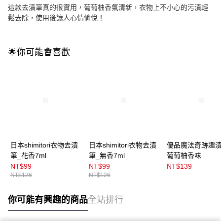
這款去漬筆真的很實用，葡萄柚香氣清新，衣物上不小心的污漬輕
鬆去除，使用後讓人心情愉悅！
🌟你可能會喜歡
日本shimitori衣物去漬
日本shimitori衣物去漬
優品魔法奇跡趣漬
筆_花香7ml
筆_無香7ml
葡萄柚香味
NT$99
NT$99
NT$139
NT$126
NT$126
你可能有興趣的商品
全站排行